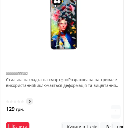
00000055302
Стильна накладка на смартфонРозрахована на тривале
використанняВиключається деформація та вицвітання..
0
129
грн.