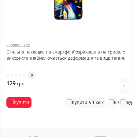
00000055302
Стильна накладка на смартфонРозрахована на тривале
використанняВиключається деформація та вицвітання..
0
129
грн.