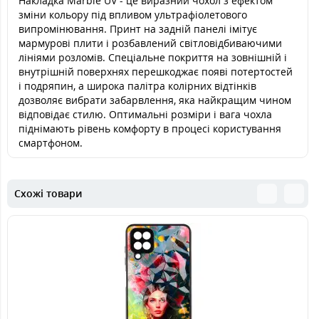
Накладка Marble UV - це виразний чохол з ефектом
зміни кольору під впливом ультрафіолетового
випромінювання. Принт на задній панелі імітує
мармурові плити і розбавлений світловідбиваючими
лініями розломів. Спеціальне покриття на зовнішній і
внутрішній поверхнях перешкоджає появі потертостей
і подряпин, а широка палітра колірних відтінків
дозволяє вибрати забарвлення, яка найкращим чином
відповідає стилю. Оптимальні розміри і вага чохла
піднімають рівень комфорту в процесі користування
смартфоном.
Схожі товари