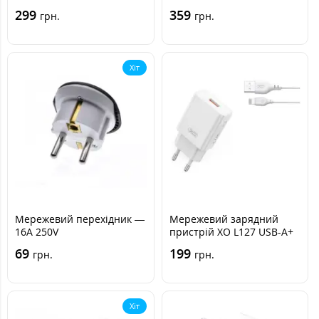
(PRS-075P5CUSB-30W)
Prologix PR-SC5614W
299
359
грн.
грн.
Хіт
Мережевий перехідник —
Мережевий зарядний
16A 250V
пристрій ХО L127 USB-A+
Lightning cable Білий
69
199
грн.
грн.
Хіт