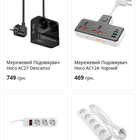
Мережевий Подовжувач
Мережевий Подовжувач
Hoco AC27 Descanso
Hoco AC12A Чорний
(PD30W/2C/1A/2xSocket)
749
469
грн.
грн.
2М Чорний