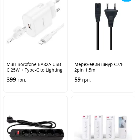
МЗП Borofone BA82A USB-
Мережевий шнур C7/F
C 25W + Type-C to Lighting
2pin 1.5m
Білий
399
59
грн.
грн.