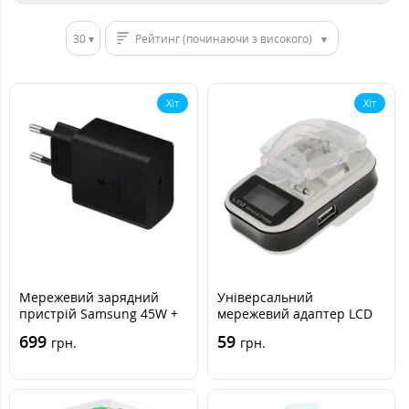
30
Рейтинг (починаючи з високого)
Хіт
Хіт
Мережевий зарядний
Універсальний
пристрій Samsung 45W +
мережевий адаптер LCD
Кабель Type-C Black,
"Жабка"
699
59
грн.
грн.
Чорний