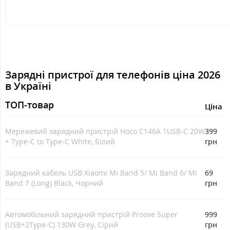
Зарядні пристрої для телефонів ціна 2026
в Україні
ТОП-товар
Ціна
Мережевий зарядний пристрій Hoco C146A 1USB-C 20W
399
+ Type-C to Type-C White, Білий
грн
Зарядний кабель USB Xiaomi Mi Band 5/ Mi Band 6/ Mi
69
Band 7 (Long) Black, Чорний
грн
Автомобільний зарядний пристрій Proove Super
999
(USB+2Type-C) 130W Grey, Cірий
грн