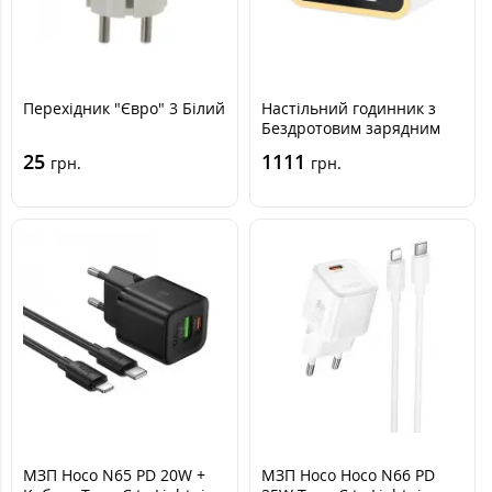
Перехідник "Євро" 3 Білий
Настільний годинник з
Бездротовим зарядним
пристріем WIWU Wi-W015
25
1111
грн.
грн.
2in1 Time Wireless
Charger
МЗП Hoco N65 PD 20W +
МЗП Hoco Hoco N66 PD