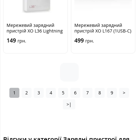
Мережевий зарядний
Мережевий зарядний
пристрій XO L36 Lightning
пристрій XO L167 (1USB-C)
Q.C 3.0 White, Білий
25w + Type-C to Type-C
149
499
грн.
грн.
White, Білий
1
2
3
4
5
6
7
8
9
>
>|
Відгуки у категорії Зарядні пристрої для