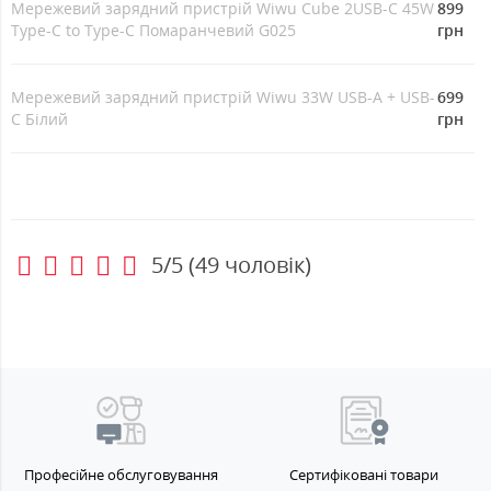
Мережевий зарядний пристрій Wiwu Cube 2USB-C 45W
899
Type-C to Type-C Помаранчевий G025
грн
Мережевий зарядний пристрій Wiwu 33W USB-A + USB-
699
C Білий
грн
5/5
(
49
чоловік)
Професійне обслуговування
Сертифіковані товари