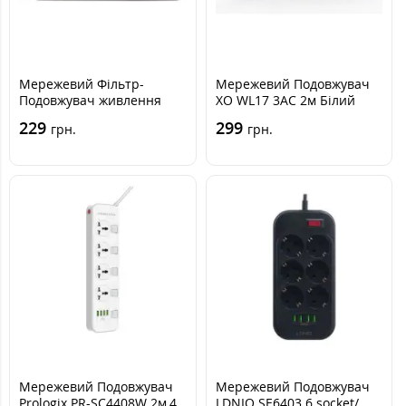
Мережевий Фільтр-
Мережевий Подовжувач
Подовжувач живлення
XO WL17 3AC 2м Білий
ProLogix (PRS-050P5-18B) 5
229
299
грн.
грн.
розеток, 1.8 м, чорний
Мережевий Подовжувач
Мережевий Подовжувач
Prologix PR-SC4408W 2м,4
LDNIO SE6403 6 socket/