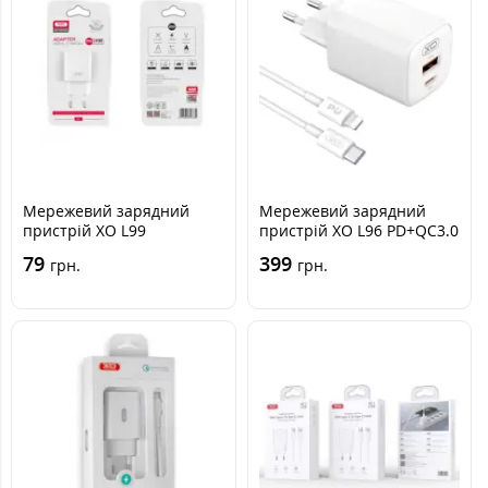
Мережевий зарядний
Мережевий зарядний
пристрій XO L99
пристрій XO L96 PD+QC3.0
1USB/2.4a White, Білий
1USB+1USB-C 30W +
79
399
грн.
грн.
Кабель Lightnig White,
Білий