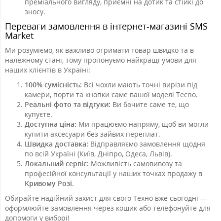
преміального вигляду, приємні на дотик та стійкі до
зносу.
Переваги замовлення в інтернет-магазині SMS
Market
Ми розуміємо, як важливо отримати товар швидко та в
належному стані, тому пропонуємо найкращі умови для
наших клієнтів в Україні:
100% сумісність:
Всі чохли мають точні вирізи під
камери, порти та кнопки саме вашої моделі Tecno.
Реальні фото та відгуки:
Ви бачите саме те, що
купуєте.
Доступна ціна:
Ми працюємо напряму, щоб ви могли
купити аксесуари без зайвих переплат.
Швидка доставка:
Відправляємо замовлення щодня
по всій Україні (Київ, Дніпро, Одеса, Львів).
Локальний сервіс:
Можливість самовивозу та
професійної консультації у наших точках продажу в
Кривому Розі
.
Обирайте надійний захист для свого Техно вже сьогодні —
оформлюйте замовлення через кошик або телефонуйте для
допомоги у виборі!