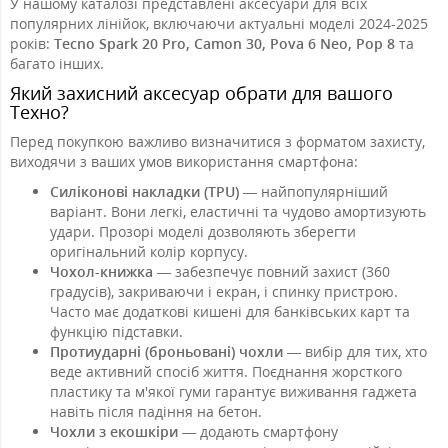
У нашому каталозі представлені аксесуари для всіх
популярних лінійок, включаючи актуальні моделі 2024-2025
років:
Tecno Spark 20 Pro, Camon 30, Pova 6 Neo, Pop 8
та
багато інших.
Який захисний аксесуар обрати для вашого
Техно?
Перед покупкою важливо визначитися з форматом захисту,
виходячи з ваших умов використання смартфона:
Силіконові накладки (TPU)
— найпопулярніший
варіант. Вони легкі, еластичні та чудово амортизують
удари. Прозорі моделі дозволяють зберегти
оригінальний колір корпусу.
Чохол-книжка
— забезпечує повний захист (360
градусів), закриваючи і екран, і спинку пристрою.
Часто має додаткові кишені для банківських карт та
функцію підставки.
Протиударні (броньовані) чохли
— вибір для тих, хто
веде активний спосіб життя. Поєднання жорсткого
пластику та м'якої гуми гарантує виживання гаджета
навіть після падіння на бетон.
Чохли з екошкіри
— додають смартфону