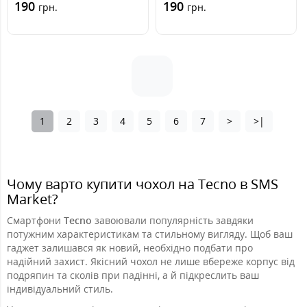
190
190
грн.
грн.
1
2
3
4
5
6
7
>
>|
Чому варто купити чохол на Tecno в SMS
Market?
Смартфони
Tecno
завоювали популярність завдяки
потужним характеристикам та стильному вигляду. Щоб ваш
гаджет залишався як новий, необхідно подбати про
надійний захист. Якісний чохол не лише вбереже корпус від
подряпин та сколів при падінні, а й підкреслить ваш
індивідуальний стиль.