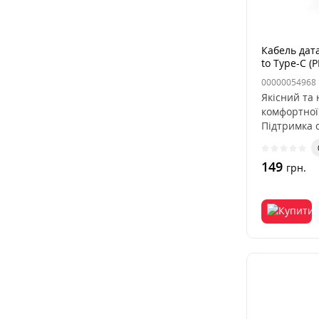
Кабель дат
to Type-C (
30cм Чорн
00000054968
Якісний та 
комфортної 
Підтримка с
149
грн.