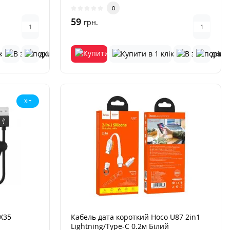
0
59
грн.
Хіт
X35
Кабель дата короткий Hoco U87 2in1
Lightning/Type-C 0.2м Білий