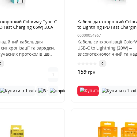
а короткий Colorway Type-C
Кабель дата короткий Color
PD Fast Charging 65W) 3.0А
to Lightning (PD Fast Chargi
ий
3.0А 30cм Чорний
00000054967
надійний кабель для
Кабель синхронізації Color
синхронізації та зарядки.
USB-C to Lightning (20W) –
учасних протоколів шв..
високотехнологічний та на
кабел..
0
0
159
грн.