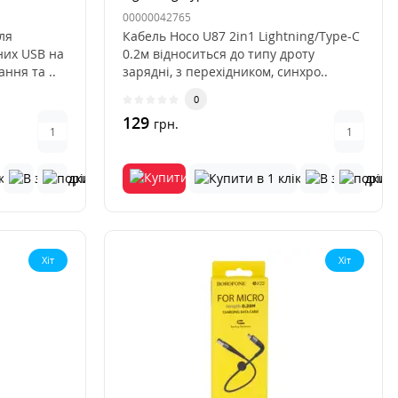
00000042765
ля
Кабель Hoco U87 2in1 Lightning/Type-C
них USB на
0.2м відноситься до типу дроту
ння та ..
зарядні, з перехідником, синхро..
0
129
грн.
Хіт
Хіт