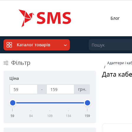
Блог
Каталог товарів
Фільтр
Адаптери і ка
Дата кабе
Ціна
-
грн.
59
84
109
134
159