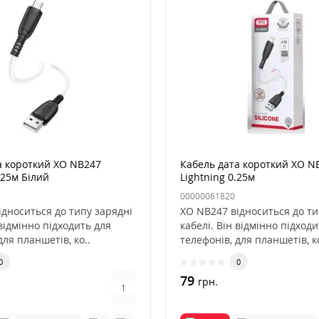
а короткий XO NB247
Кабель дата короткий XO N
.25м Білий
Lightning 0.25м
00000061820
ідноситься до типу зарядні
XO NB247 відноситься до ти
 відмінно підходить для
кабелі. Він відмінно підходи
для планшетів, ко..
телефонів, для планшетів, ко
0
0
79
грн.