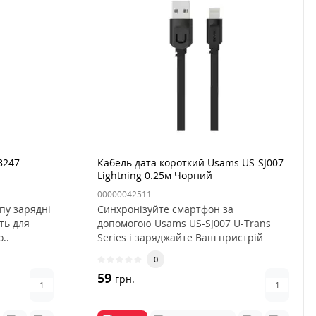
B247
Кабель дата короткий Usams US-SJ007
Lightning 0.25м Чорний
00000042511
пу зарядні
Синхронізуйте смартфон за
ть для
допомогою Usams US-SJ007 U-Trans
..
Series і заряджайте Ваш пристрій
швидко, ..
0
59
грн.