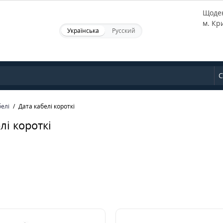
Щоден
м. Кр
Українська
Русский
С
белі
Дата кабелі короткі
лі короткі