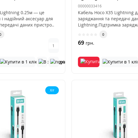
00000033416
Lightning 0.25м — це
Кабель Hoco X35 Lightning д
 і надійний аксесуар для
заряджання та передачі да
передачі даних пристро..
Lightning.Підтримка заряджа
0
0
69
грн.
Хіт