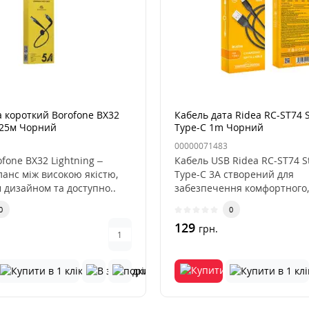
а короткий Borofone BX32
Кабель дата Ridea RC-ST74 S
0.25м Чорний
Type-C 1m Чорний
00000071483
fone BX32 Lightning –
Кабель USB Ridea RC-ST74 S
ланс між високою якістю,
Type-C 3A створений для
 дизайном та доступно..
забезпечення комфортного,
і абсо..
0
0
129
грн.