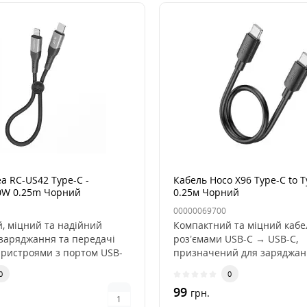
a RC-US42 Type-C -
Кабель Hoco X96 Type-C to 
30W 0.25m Чорний
0.25м Чорний
00000069700
, міцний та надійний
Компактний та міцний кабе
 заряджання та передачі
роз’ємами USB-C → USB-C,
пристроями з портом USB-
призначений для заряджан
сучасних гаджетів ..
0
0
99
грн.