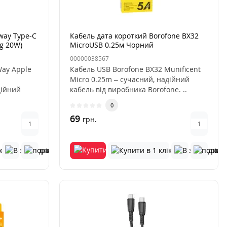
way Type-C
Кабель дата короткий Borofone BX32
ng 20W)
MicroUSB 0.25м Чорний
00000038567
Way Apple
Кабель USB Borofone BX32 Munificent
Micro 0.25m – сучасний, надійний
дійний
кабель від виробника Borofone. ..
0
69
грн.