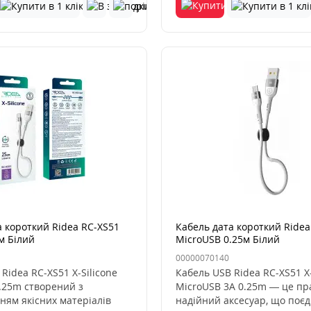
а короткий Ridea RC-XS51
Кабель дата короткий Ridea
м Білий
MicroUSB 0.25м Білий
00000070140
Ridea RC-XS51 X-Silicone
Кабель USB Ridea RC-XS51 X-
0.25m створений з
MicroUSB 3A 0.25m — це пр
ням якісних матеріалів
надійний аксесуар, що поєд