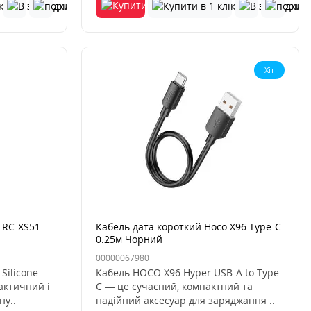
Хіт
 RC-XS51
Кабель дата короткий Hoco X96 Type-C
0.25м Чорний
00000067980
Silicone
Кабель HOCO X96 Hyper USB-A to Type-
актичний і
C — це сучасний, компактний та
ну..
надійний аксесуар для заряджання ..