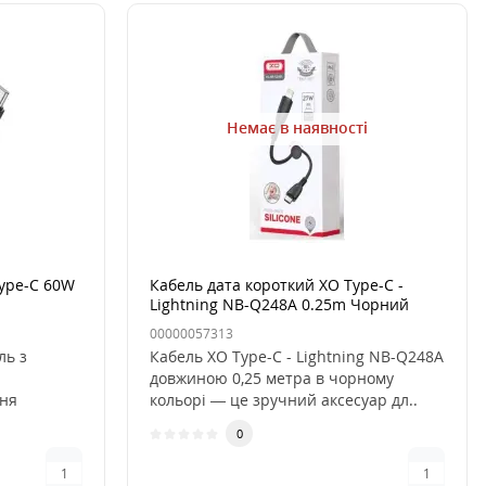
Немає в наявності
Type-C 60W
Кабель дата короткий XO Type-C -
Lightning NB-Q248A 0.25m Чорний
00000057313
ль з
Кабель XO Type-C - Lightning NB-Q248A
довжиною 0,25 метра в чорному
ня
кольорі — це зручний аксесуар дл..
0