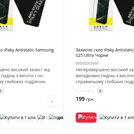
о iPaky Antistatic Samsung
Захисне скло iPaky Antistat
S25 Ultra Чорне
00000065660
ено високий захист від
Неперевершено високий зах
падінь з висоти і по-
випадкових падінь з висоти 
у глибоких подряпин.
справжньому глибоких под
Скло..
0
0
199
грн.