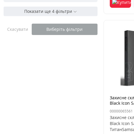
Показати ще 4 фільтри
Скасувати
Виберіть фільтри
Захисне ск
Black Icon 
Титан
00000065561
Захисне ск
Black Icon 
ТитанSamsun