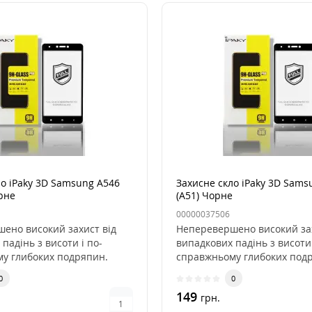
ло iPaky 3D Samsung A546
Захисне скло iPaky 3D Sams
рне
(A51) Чорне
00000037506
ено високий захист від
Неперевершено високий зах
падінь з висоти і по-
випадкових падінь з висоти 
у глибоких подряпин.
справжньому глибоких под
Скло..
0
0
149
грн.