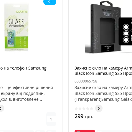
Хіт
ло на телефон Samsung
Захисне скло на камеру Arm
Black Icon Samsung S25 Про
00000065758
ло - це ефективне рішення
Захисне скло на камеру Arm
 екрану від подряпин,
Black Icon Samsung S25 Про
дколів, виготовлене ..
(Transparent)Samsung Galaxy
0
0
299
грн.