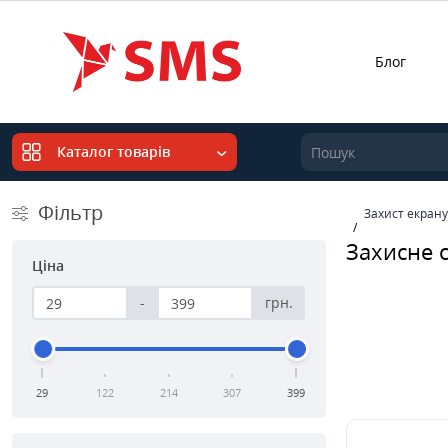
Блог
Каталог товарів
Фільтр
Захист екрану
Захисне 
Ціна
-
грн.
29
122
214
307
399