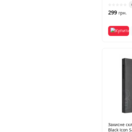
299
грн.
Захисне ск
Black Icon 