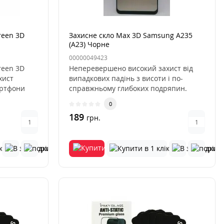
reen 3D
Захисне скло Max 3D Samsung A235
(A23) Чорне
FE Чорне
00000049423
reen 3D
Неперевершено високий захист від
хист
випадкових падінь з висоти і по-
артфони
справжньому глибоких подряпин.
Скло..
0
189
грн.