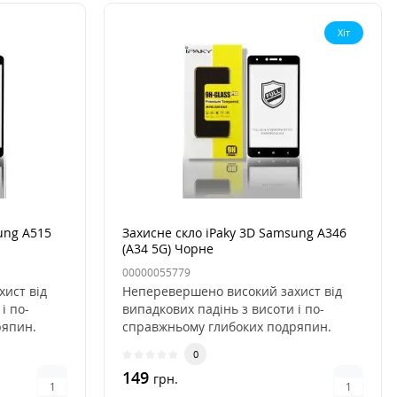
Хіт
ung A515
Захисне скло iPaky 3D Samsung A346
(A34 5G) Чорне
00000055779
ист від
Неперевершено високий захист від
і по-
випадкових падінь з висоти і по-
ряпин.
справжньому глибоких подряпин.
Скло..
0
149
грн.