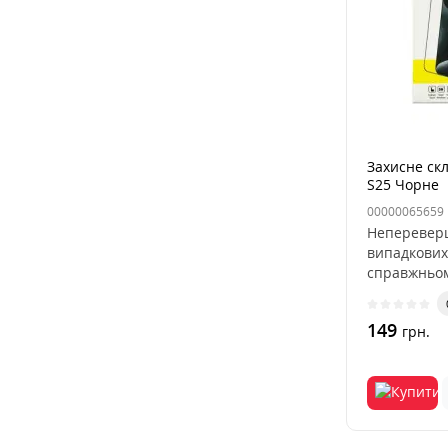
Захисне скл
S25 Чорне
00000065659
Непереверш
випадкових 
справжньом
Скло..
149
грн.