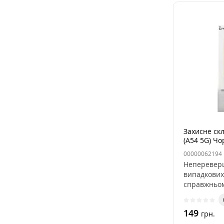
Захисне ск
(A54 5G) Чо
00000062194
Непереверш
випадкових 
справжньом
Скло..
149
грн.