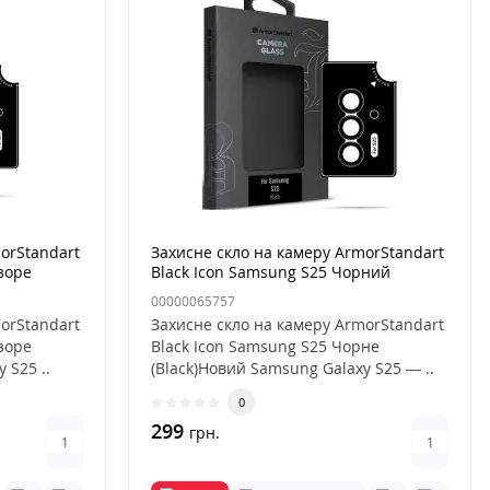
orStandart
Захисне скло на камеру ArmorStandart
зоре
Black Icon Samsung S25 Чорний
00000065757
orStandart
Захисне скло на камеру ArmorStandart
зоре
Black Icon Samsung S25 Чорне
 S25 ..
(Black)Новий Samsung Galaxy S25 — ..
0
299
грн.