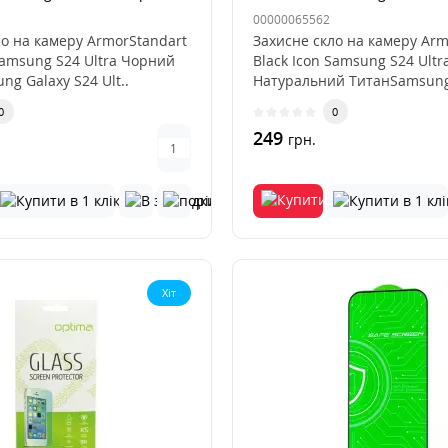
Натуральний Титан
00000065562
ло на камеру ArmorStandart
Захисне скло на камеру Arm
Samsung S24 Ultra Чорний
Black Icon Samsung S24 Ultr
g Galaxy S24 Ult..
Натуральний ТитанSamsung
S2..
0
0
249
грн.
Хіт