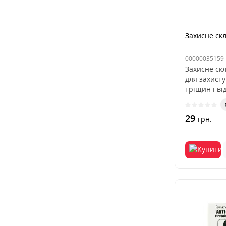
Захисне ск
00000035159
Захисне ск
для захисту
тріщин і ві
29
грн.