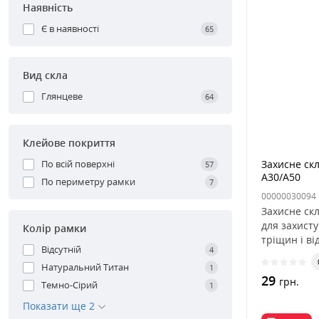
Наявність
Є в наявності
65
Вид скла
Глянцеве
64
Клейове покриття
По всій поверхні
Захисне ск
57
A30/A50
По периметру рамки
7
00000030094
Захисне ск
для захисту
Колір рамки
тріщин і ві
Відсутній
4
Натуральний Титан
1
29
грн.
Темно-Сірий
1
Показати ще 2