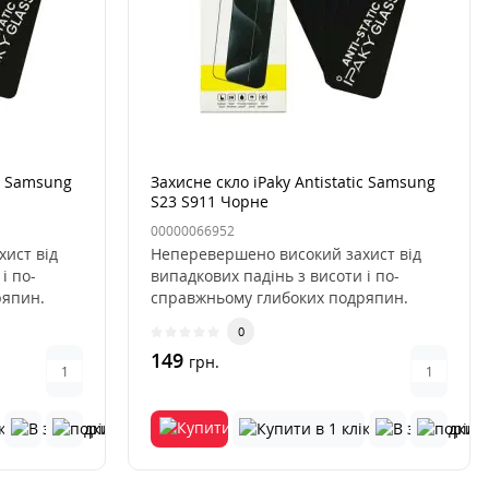
ic Samsung
Захисне скло iPaky Antistatic Samsung
S23 S911 Чорне
00000066952
ист від
Неперевершено високий захист від
і по-
випадкових падінь з висоти і по-
ряпин.
справжньому глибоких подряпин.
Скло..
0
149
грн.