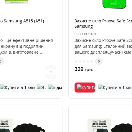
ло Samsung A515 (A51)
Захисне скло Proove Safe Sc
Samsung
A36/A37/A56/M56/S24FE/S25
00000071620
ло - це ефективне рішення
Захисне скло Proove Safe Sc
 екрану від подряпин,
для Samsung: Еталонний за
дколів, виготовлене ..
вашого дисплеяСучасні см
Sam..
0
0
329
грн.