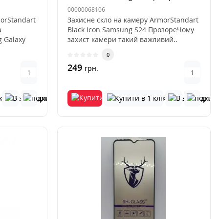
00000068106
orStandart
Захисне скло на камеру ArmorStandart
a
Black Icon Samsung S24 ПрозореЧому
 Galaxy
захист камери такий важливий..
0
249
грн.