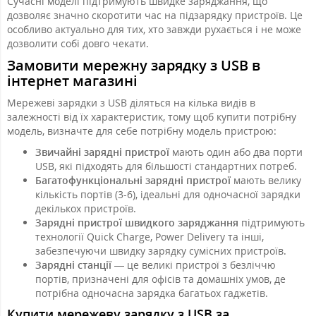
Сучасні моделі підтримують швидке заряджання, що
дозволяє значно скоротити час на підзарядку пристроїв. Це
особливо актуально для тих, хто завжди рухається і не може
дозволити собі довго чекати.
Замовити мережну зарядку з USB в
інтернет магазині
Мережеві зарядки з USB діляться на кілька видів в
залежності від їх характеристик, тому щоб купити потрібну
модель, визначте для себе потрібну модель пристрою:
Звичайні зарядні пристрої
мають один або два порти
USB, які підходять для більшості стандартних потреб.
Багатофункціональні зарядні пристрої
мають велику
кількість портів (3-6), ідеальні для одночасної зарядки
декількох пристроїв.
Зарядні пристрої швидкого заряджання
підтримують
технології Quick Charge, Power Delivery та інші,
забезпечуючи швидку зарядку сумісних пристроїв.
Зарядні станції
— це великі пристрої з безліччю
портів, призначені для офісів та домашніх умов, де
потрібна одночасна зарядка багатьох гаджетів.
Купити мережеву зарядку з USB за