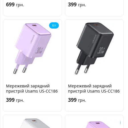
+ USB-C Білий
30W PD White, Білий
699
399
грн.
грн.
Хіт
Мережевий зарядний
Мережевий зарядний
пристрій Usams US-CC186
пристрій Usams US-CC186
30W PD Violet, Фіолетовий
30W PD Black, Чорний
399
399
грн.
грн.