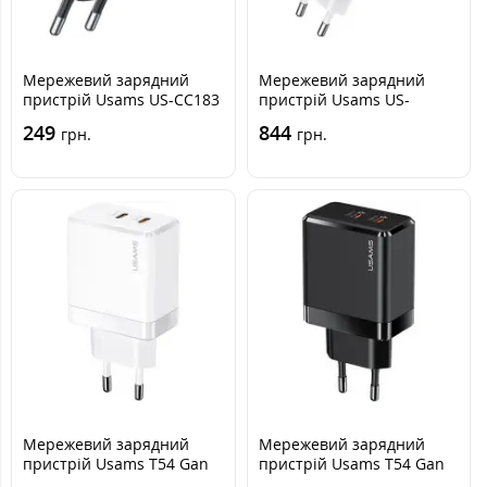
Мережевий зарядний
Мережевий зарядний
пристрій Usams US-CC183
пристрій Usams US-
20W PD Black, Чорний
CC1180 Gan 2USB-C+USB-A
249
844
грн.
грн.
65W 5A White, Білий
Мережевий зарядний
Мережевий зарядний
пристрій Usams T54 Gan
пристрій Usams T54 Gan
40W 2PD White, Білий
40W 2PD Black, Чорний