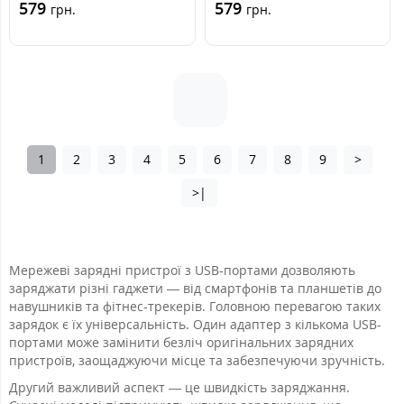
579
579
грн.
грн.
1
2
3
4
5
6
7
8
9
>
>|
Мережеві зарядні пристрої з USB-портами дозволяють
заряджати різні гаджети — від смартфонів та планшетів до
навушників та фітнес-трекерів. Головною перевагою таких
зарядок є їх універсальність. Один адаптер з кількома USB-
портами може замінити безліч оригінальних зарядних
пристроїв, заощаджуючи місце та забезпечуючи зручність.
Другий важливий аспект — це швидкість заряджання.