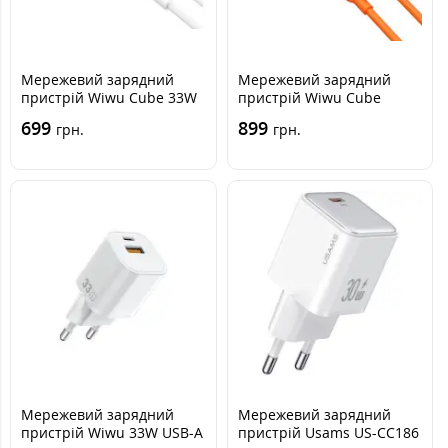
Мережевий зарядний
Мережевий зарядний
пристрій Wiwu Cube 33W
пристрій Wiwu Cube
Type-C to Type-C White,
2USB-C 45W Type-C to
699
899
грн.
грн.
Білий
Type-C Помаранчевий
G025
Мережевий зарядний
Мережевий зарядний
пристрій Wiwu 33W USB-A
пристрій Usams US-CC186