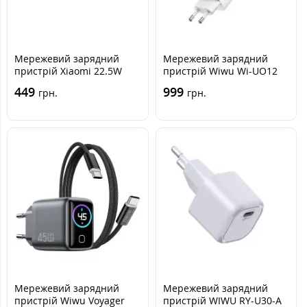
Мережевий зарядний
Мережевий зарядний
пристрій Xiaomi 22.5W
пристрій Wiwu Wi-UO12
USB-A Білий
USB-C+USB-A 65W White,
449
999
грн.
грн.
Білий
Мережевий зарядний
Мережевий зарядний
пристрій Wiwu Voyager
пристрій WIWU RY-U30-A