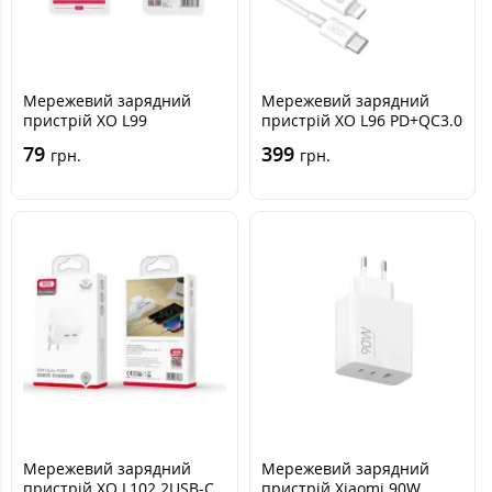
Мережевий зарядний
Мережевий зарядний
пристрій XO L99
пристрій XO L96 PD+QC3.0
1USB/2.4a White, Білий
1USB+1USB-C 30W +
79
399
грн.
грн.
Кабель Lightnig White,
Білий
Мережевий зарядний
Мережевий зарядний
пристрій XO L102 2USB-C
пристрій Xiaomi 90W