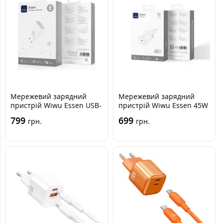
Мережевий зарядний
Мережевий зарядний
пристрій Wiwu Essen USB-
пристрій Wiwu Essen 45W
C 45W + Кабель Type-C to
USB-C Білий G036
799
699
грн.
грн.
Type-C White, Білий