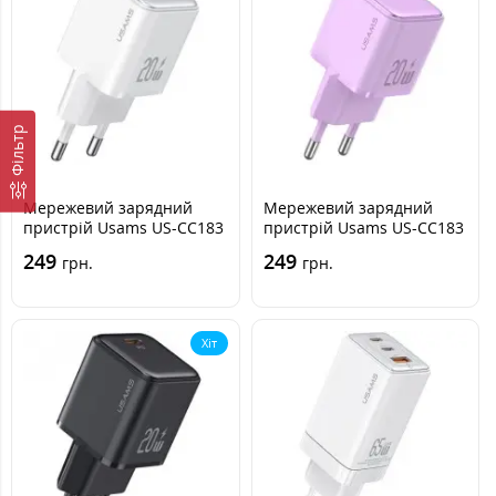
Фільтр
Мережевий зарядний
Мережевий зарядний
пристрій Usams US-CC183
пристрій Usams US-CC183
20W PD White, Білий
20W PD Violet, Фіолетовий
249
249
грн.
грн.
Хіт