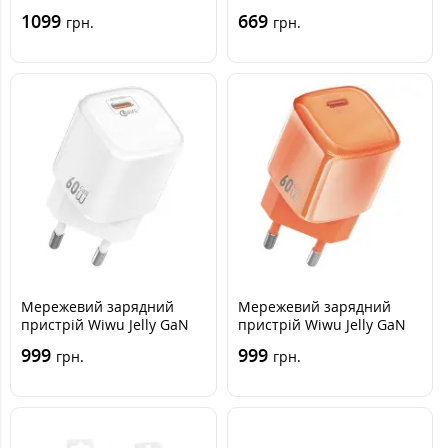
USB-C 45W + Кабель Type-
QC3.0 Type-C PD 30W
1099
669
грн.
грн.
C to Type-C Gray, Сірий
White, Білий
Мережевий зарядний
Мережевий зарядний
пристрій Wiwu Jelly GaN
пристрій Wiwu Jelly GaN
USB-C 60W White, Білий
USB-C 60W Orange,
999
999
грн.
грн.
Помаранчевий