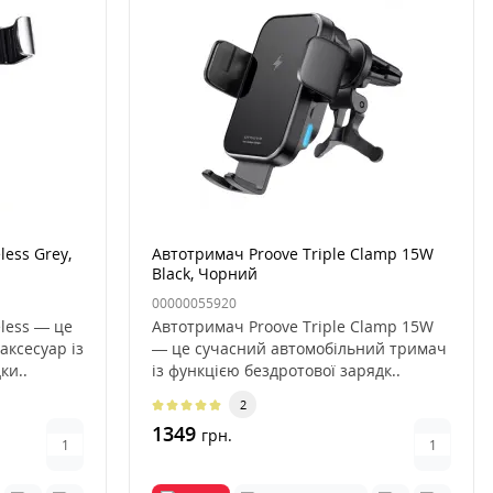
ess Grey,
Автотримач Proove Triple Clamp 15W
Black, Чорний
00000055920
less — це
Автотримач Proove Triple Clamp 15W
аксесуар із
— це сучасний автомобільний тримач
ки..
із функцією бездротової зарядк..
2
1349
грн.