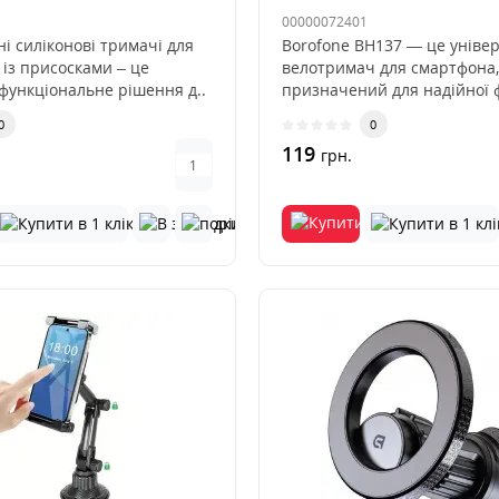
00000072401
і силіконові тримачі для
Borofone BH137 — це уніве
 із присосками – це
велотримач для смартфона,
 функціональне рішення д..
призначений для надійної ф
мобіль..
0
0
119
грн.