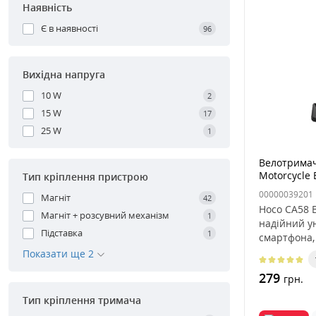
Наявність
Є в наявності
96
Вихідна напруга
10 W
2
15 W
17
25 W
1
Велотримач
Motorcycle 
Тип кріплення пристрою
00000039201
Магніт
42
Hoco CA58 B
Магніт + розсувний механізм
1
надійний у
Підставка
1
смартфона,
Показати ще 2
279
грн.
Тип кріплення тримача