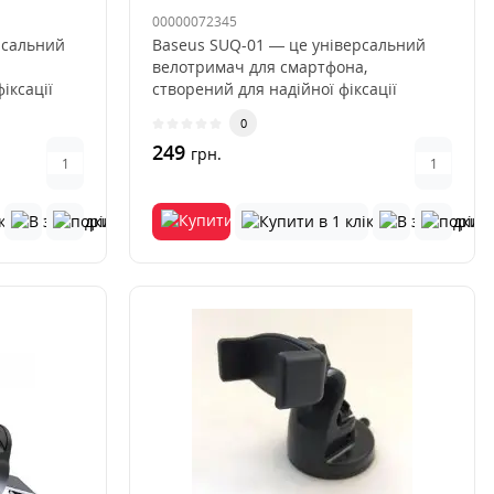
00000072345
рсальний
Baseus SUQ-01 — це універсальний
велотримач для смартфона,
іксації
створений для надійної фіксації
телефону ..
0
249
грн.