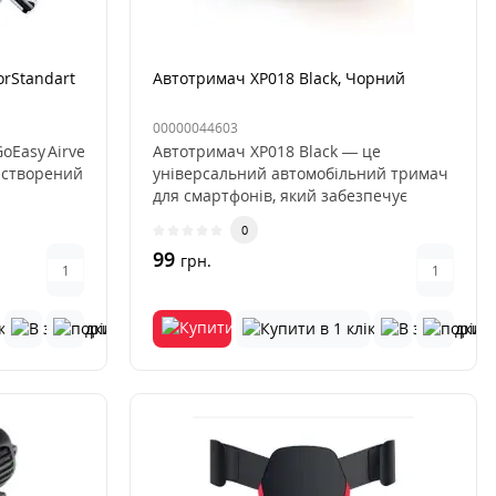
rStandart
Автотримач XP018 Black, Чорний
00000044603
oEasy Airvent
Автотримач XP018 Black — це
 створений
універсальний автомобільний тримач
для смартфонів, який забезпечує
надій..
0
99
грн.