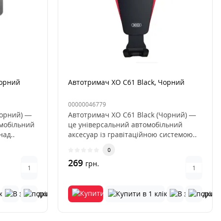
Чорний
Автотримач XO C61 Black, Чорний
00000046779
Чорний) —
Автотримач XO C61 Black (Чорний) —
омобільний
це універсальний автомобільний
над..
аксесуар із гравітаційною системою..
0
269
грн.