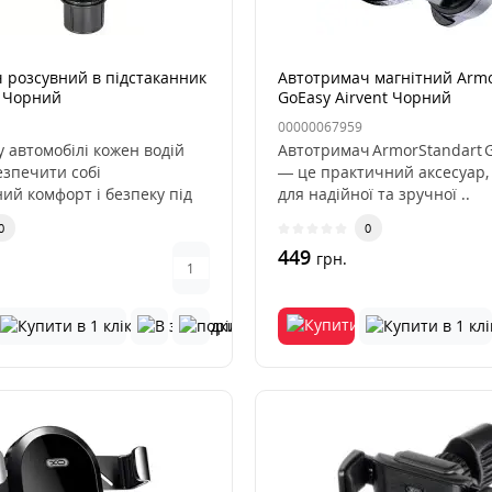
 розсувний в підстаканник
Автотримач магнітний Armo
 Чорний
GoEasy Airvent Чорний
00000067959
 автомобілі кожен водій
Автотримач ArmorStandart G
езпечити собі
— це практичний аксесуар,
ий комфорт і безпеку під
для надійної та зручної ..
0
0
449
грн.