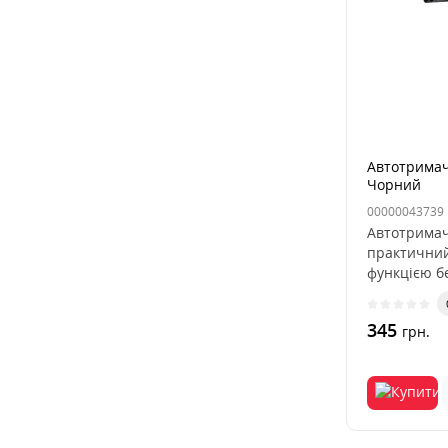
Автотримач 
Чорний
00000043739
Автотримач
практичний
функцією бе
345
грн.