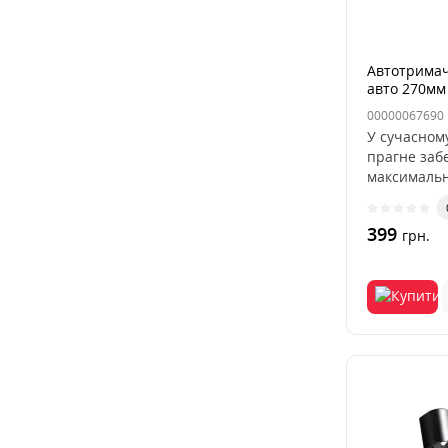
Автотримач
авто 270мм
00000067690
У сучасному
прагне заб
максимальн
час по..
399
грн.