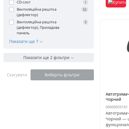
CD-слот
1
Вентиляційна решітка
52
(дефлектор)
Вентиляційна решітка
3
(дефлектор), Приладова
панель
Показати ще 7
Показати ще 2 фільтри
Скасувати
Виберіть фільтри
Автотримач 
Чорний
00000055161
Автотримач 
Чорний — ц
функціонал