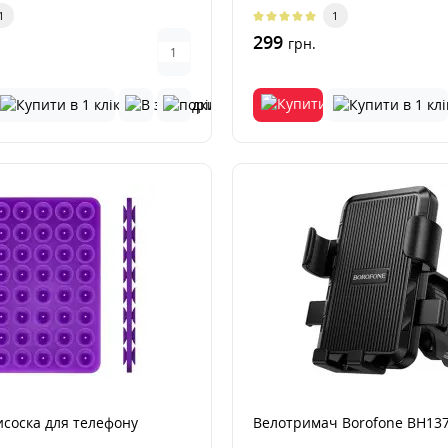
смартфонів, яки..
1
1
299
грн.
соска для телефону
Велотримач Borofone BH13