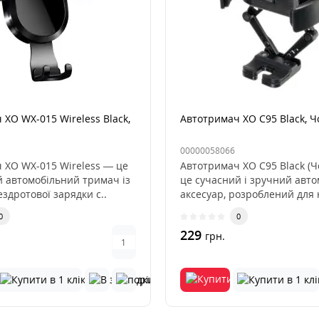
XO WX-015 Wireless Black,
Автотримач XO C95 Black, 
00000058066
 XO WX-015 Wireless — це
Автотримач XO C95 Black (
 автомобільний тримач із
це сучасний і зручний авт
здротової зарядки с..
аксесуар, розроблений для 
0
0
229
грн.