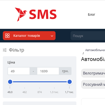
Блог
Каталог товарів
Фільтр
Автомобільна
Автомобі
Ціна
-
грн.
Велотрима
Розсувний 
49,0
462
874
1,3 тис.
1,7 тис.