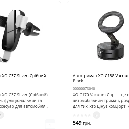
XO C37 Silver, Срібний
Автотримач XO C188 Vacuu
Black
00000073040
XO C37 Silver (Срібний) —
XO C170 Vacuum Cup — це 
й, функціональний та
автомобільний тримач, ро
сесуар для автомобіля..
для тих, хто цінує комфорт, 
0
0
549
грн.