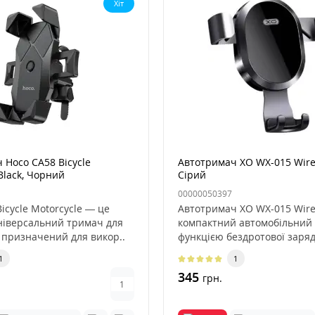
Хіт
 Hoco CA58 Bicycle
Автотримач XO WX-015 Wirel
Black, Чорний
Сірий
00000050397
icycle Motorcycle — це
Автотримач XO WX-015 Wire
ніверсальний тримач для
компактний автомобільний 
 призначений для викор..
функцією бездротової заряд
1
1
345
грн.