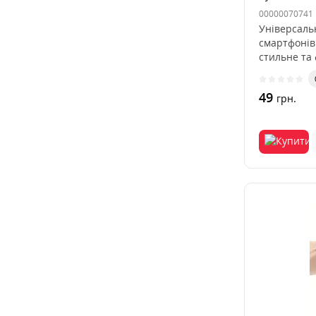
00000070741
Універсальн
смартфонів
стильне та
49
грн.