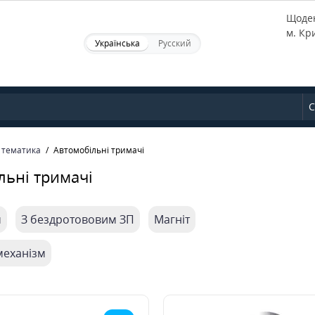
Щоден
м. Кр
Українська
Русский
С
 тематика
Автомобільні тримачі
льні тримачі
ч
З бездротововим ЗП
Магніт
механізм