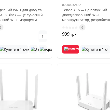
00000052622
існий Wi-Fi для дому та
Tenda AC6 — це потужний
 AC8 Black — це сучасний
двохдіапазонний Wi-Fi
онний Wi-Fi маршрути..
маршрутизатор, розроблен
забезпечення стабільног..
0
0
999
грн.