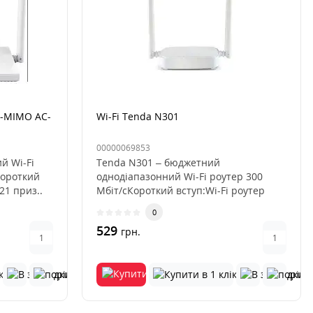
U-MIMO AC-
Wi-Fi Tenda N301
00000069853
й Wi-Fi
Tenda N301 – бюджетний
ороткий
однодіапазонний Wi-Fi роутер 300
21 приз..
Мбіт/сКороткий вступ:Wi-Fi роутер
Tenda N301..
0
529
грн.