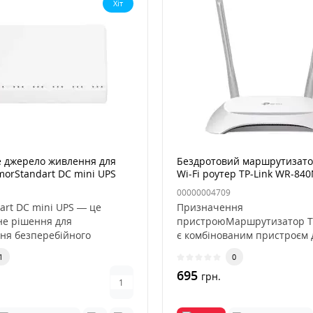
Хіт
 джерело живлення для
Бездротовий маршрутизатор
morStandart DC mini UPS
Wi-Fi роутер TP-Link WR-84
й (ARM79308)
00000004709
art DC mini UPS — це
Призначення
не рішення для
пристроюМаршрутизатор 
ня безперебійного
є комбінованим пристроєм 
аших р..
дротового/бездротового дос
1
0
695
грн.