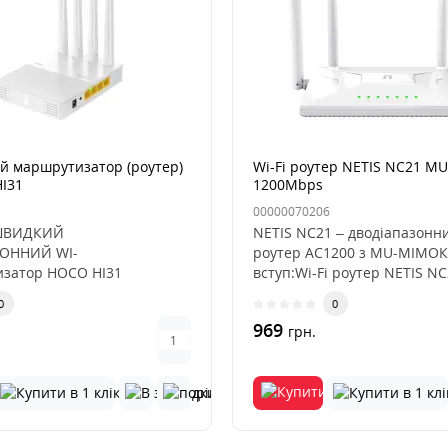
й маршрутизатор (роутер)
Wi-Fi роутер NETIS NC21 M
HI31
1200Mbps
00000070206
ШВИДКИЙ
NETIS NC21 – дводіапазонни
ОННИЙ WI-
роутер AC1200 з MU-MIMOК
затор HOCO HI31
вступ:Wi-Fi роутер NETIS NC
працює в двох діапазонах і
0
0
969
грн.