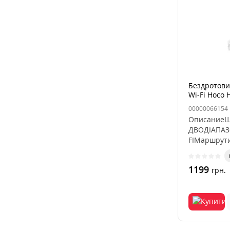
Бездротови
Wi-Fi Hoco 
00000066154
Описание
ДВОДІАПАЗ
FIМаршрути
одночасно 
заб..
1199
грн.