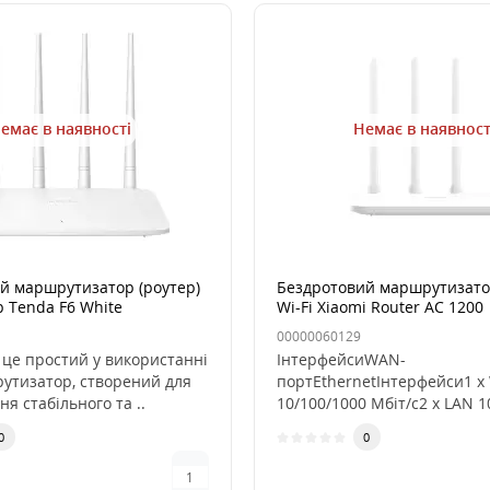
емає в наявності
Немає в наявност
й маршрутизатор (роутер)
Бездротовий маршрутизатор
р Tenda F6 White
Wi-Fi Xiaomi Router AC 1200
00000060129
 це простий у використанні
ІнтерфейсиWAN-
рутизатор, створений для
портEthernetІнтерфейси1 
я стабільного та ..
10/100/1000 Мбіт/с2 x LAN 1
Мбіт/сПередача дан..
0
0