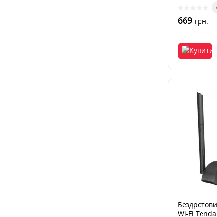
невеликог..
669
грн.
Бездротови
Wi-Fi Tenda