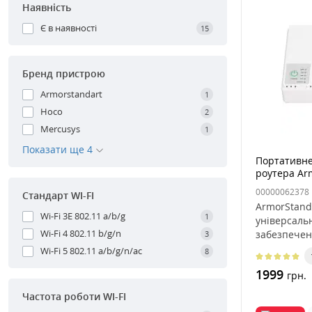
Наявність
Є в наявності
15
Бренд пристрою
Armorstandart
1
Hoco
2
Mercusys
1
Показати ще 4
Портативне
роутера Ar
white, біли
00000062378
Стандарт WI-FI
ArmorStand
Wi-Fi 3E 802.11 a/b/g
1
універсаль
Wi-Fi 4 802.11 b/g/n
забезпечен
3
живлення в
Wi-Fi 5 802.11 a/b/g/n/ac
8
1999
грн.
Частота роботи WI-FI