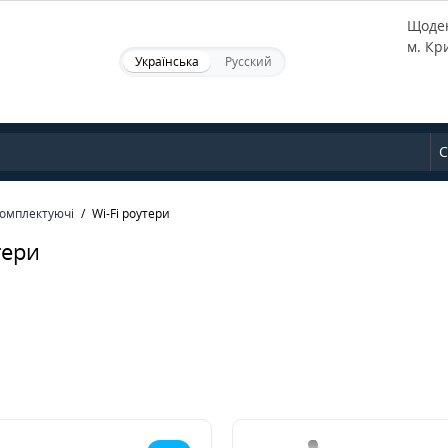
Щоден
м. Кр
Українська
Русский
С
комплектуючі
Wi-Fi роутери
тери