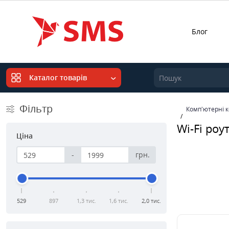
Блог
Каталог товарів
Фільтр
Комп'ютерні 
Wi-Fi роу
Ціна
-
грн.
529
897
1,3 тис.
1,6 тис.
2,0 тис.