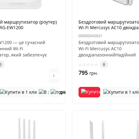
й маршрутизатор (роутер)
Бездротовий маршрутизатор
e RG-EW1200
Wi-Fi Mercusys AC10 двохді
00000043631
EW1200 — це сучасний
Бездротовий маршрутизатор
онний Wi-Fi
Wi-Fi Mercusys AC10
тор, який забезпечує
двохдіапазоннийНадійний
а шви..
двохдіапазонний Wi-Fi..
0
0
795
грн.