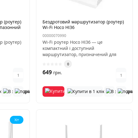
 (роутер)
Бездротовий маршрутизатор (роутер)
апазонний
Wi-Fi Hoco HI36
00000070990
 (роутер)
Wi-Fi роутер Hoco HI36 — це
компактний і доступний
маршрутизатор, призначений для
створення стабільн..
0
649
грн.
Хіт