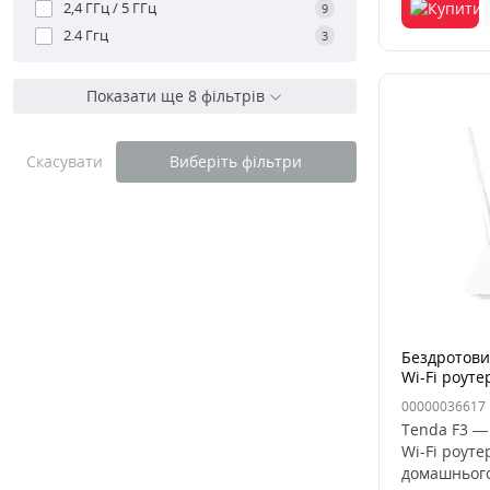
2,4 ГГц / 5 ГГц
9
2.4 Ггц
3
Показати ще 8 фільтрів
Скасувати
Виберіть фільтри
Бездротови
Wi-Fi роуте
00000036617
Tenda F3 —
Wi-Fi роуте
домашнього