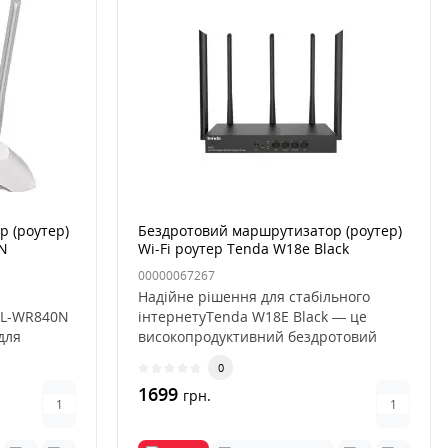
 (роутер)
Бездротовий маршрутизатор (роутер)
0N
Wi-Fi роутер Tenda W18e Black
00000067267
Надійне рішення для стабільного
TL-WR840N
інтернетуTenda W18E Black — це
для
високопродуктивний бездротовий
т..
маршру..
0
1699
грн.