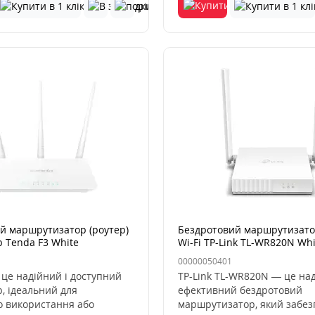
й маршрутизатор (роутер)
Бездротовий маршрутизатор
р Tenda F3 White
Wi-Fi TP-Link TL-WR820N Whi
00000050401
 це надійний і доступний
TP-Link TL-WR820N — це над
р, ідеальний для
ефективний бездротовий
 використання або
маршрутизатор, який забез