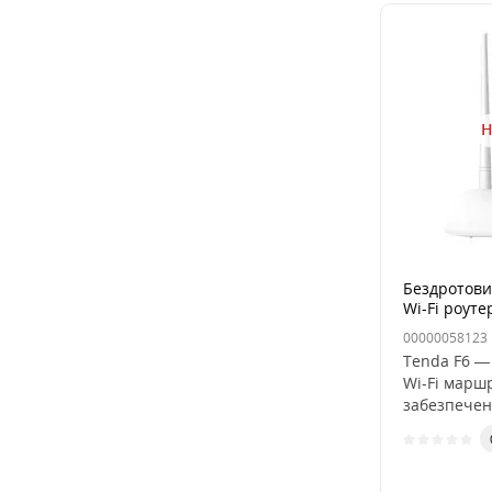
Н
Бездротови
Wi-Fi роуте
00000058123
Tenda F6 —
Wi-Fi марш
забезпеченн