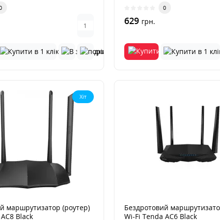
стабільне т..
0
0
629
грн.
Хіт
й маршрутизатор (роутер)
Бездротовий маршрутизатор
 AC8 Black
Wi-Fi Tenda AC6 Black