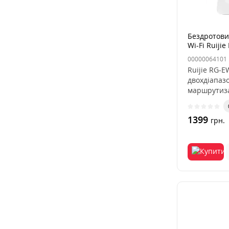
Бездротови
Wi-Fi Ruiji
00000064101
Ruijie RG-
двохдіапаз
маршрутиза
стабільне т
1399
грн.