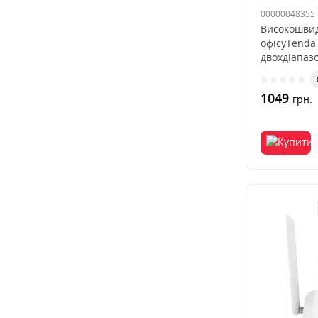
00000048355
Високошвидк
офісуTenda
двохдіапаз
1049
грн.