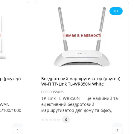
Хіт
і
Немає в наявності
 (роутер)
Бездротовий маршрутизатор (роутер)
Wi-Fi TP-Link TL-WR850N White
00000055039
TP-Link TL-WR850N — це надійний та
x WAN
ефективний бездротовий
0/100/1000
маршрутизатор для дому та офісу,
який забе..
0