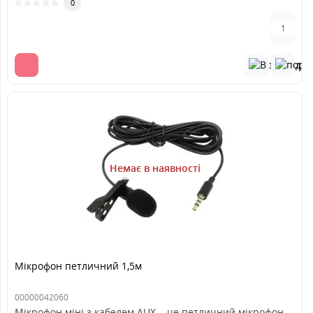
0
Немає в наявності
Мікрофон петличний 1,5м
00000042060
Мікрофон міні з кабелем AUX – це петличний мікрофон