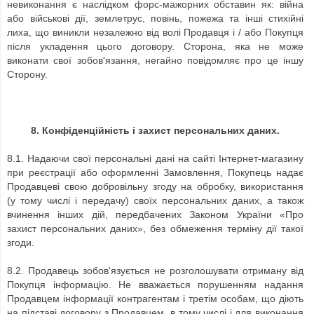
невиконання є наслідком форс-мажорних обставин як: війна
або військові дії, землетрус, повінь, пожежа та інші стихійні
лиха, що виникли незалежно від волі Продавця і / або Покупця
після укладення цього договору.
Сторона, яка не може
виконати свої зобов'язання, негайно повідомляє про це іншу
Сторону.
8. Конфіденційність і захист персональних даних.
8.1. Надаючи свої персональні дані на сайті Інтернет-магазину
при реєстрації або оформленні Замовлення, Покупець надає
Продавцеві свою добровільну згоду на обробку, використання
(у тому числі і передачу) своїх персональних даних, а також
вчинення інших дій, передбачених Законом України «Про
захист персональних даних», без обмеження терміну дії такої
згоди.
8.2. Продавець зобов'язується не розголошувати отриману від
Покупця інформацію. Не вважається порушенням надання
Продавцем інформації контрагентам і третім особам, що діють
на підставі договору з Продавцем, в тому числі і для виконання