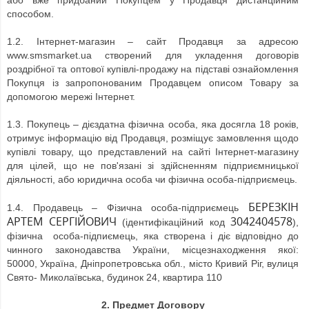
або вже придбаний Покупцем у Продавця дистанційним
способом.
1.2. Інтернет-магазин – сайт Продавця за адресою
www.smsmarket.ua створений для укладення договорів
роздрібної та оптової купівлі-продажу на підставі ознайомлення
Покупця із запропонованим Продавцем описом Товару за
допомогою мережі Інтернет.
1.3. Покупець – дієздатна фізична особа, яка досягла 18 років,
отримує інформацію від Продавця, розміщує замовлення щодо
купівлі товару, що представлений на сайті Інтернет-магазину
для цілей, що не пов'язані зі здійсненням підприємницької
діяльності, або юридична особа чи фізична особа-підприємець.
БЕРЕЗКІН
1.4. Продавець – Фізична особа-підприємець
АРТЕМ СЕРГІЙОВИЧ
3042404578
(ідентифікаційний код
),
фізична особа-підпиємець, яка створена і діє відповідно до
чинного законодавства України, місцезнаходження якої:
50000
,
Україна,
Дніпропетровська обл., місто Кривий Ріг, вулиця
Свято- Миколаївська, будинок 24, квартира 110
2.
Предмет Договору