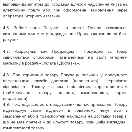
відповідним запитом до Продавця шляхом надіслання листа на
електронну пошту або при оформленні замовлення через
оператора інтернет-магазину.
4.6.
Зобов'язання Покупця по оплаті Товару вважаються
виконаними з моменту надходження Продавцю коштів на його
рахунок.
4.7.
Розрахунки між Продавцем і Покупцем за Товар
здійснюються способами, зазначеними на сайті
Інтернет-
магазину
в розділі «Оплата і Доставка».
4.8.
При отриманні товару Покупець повинен у присутності
представника служби доставки (перевізника) перевірити
відповідність Товару якісним і кількісним характеристикам
(найменування товару, кількість, комплектність, термін
придатності).
4.9.
Покупець або його представник під час приймання Товару
підтверджує своїм підписом в товарному чеку/ або в
замовленні/ або в транспортній накладній на доставку товарів,
що не має претензій до кількості товару, зовнішнім виглядом і
комплектності товару.