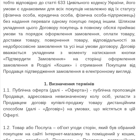
тобто відповідно до статті 633 Цивільного кодексу України, його
умови є однаковими для всіх покупців незалежно від їх статусу
(фізична особа, юридична особа, фізична особа-підприємець)
без надання переваги одному покупцю перед іншим. Шляхом
укладення цього Договору покупець в повному обсязі приймає
умови та порядок оформлення замовлення, оплати товару,
доставки товару, повернення товару, відповідальності за
недобросовісне замовлення та усі інші умови договору. Договір
вважається укладеним з моменту натискання кнопки
«Підтвердити Замовлення» на сторінці оформлення
замовлення в Розділі «Кошик» і отримання Покупцем від
Продавця підтвердження замовлення в електронному вигляді.
1.
Визначення термінів
1.1.
Публічна оферта (далі - «Оферта») - публічна пропозиція
Продавця, адресована невизначеному колу осіб, укласти з
Продавцем договір купівлі-продажу товару дистанційним
способом (далі - «Договір») на умовах, що містяться в цій
Оферті.
1.2. Товар або Послуга – об'єкт угоди сторін, який був обраний
покупцем на сайті Інтернет-магазину та поміщений у кошик,