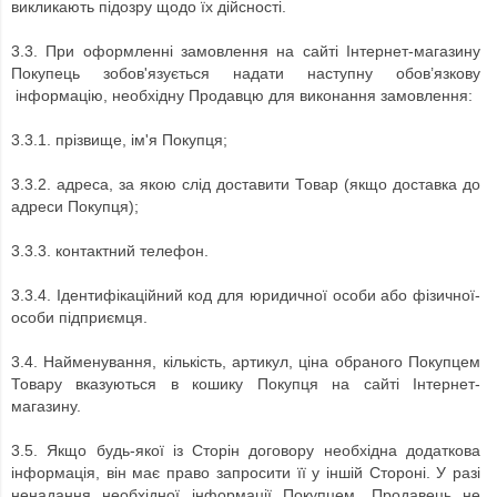
викликають підозру щодо їх дійсності.
3.3.
При оформленні замовлення на сайті
Інтернет-магазину
Покупець зобов'язується надати наступну обов’язкову
інформацію, необхідну Продавцю для виконання замовлення:
3.3.1.
прізвище, ім'я Покупця;
3.3.2.
адреса, за якою слід доставити Товар (якщо доставка до
адреси Покупця);
3.3.3.
контактний телефон.
3.3.4. Ідентифікаційний код для юридичної особи або фізичної-
особи підприємця.
3.4.
Найменування, кількість, артикул, ціна обраного Покупцем
Товару вказуються в кошику Покупця на сайті
Інтернет-
магазину.
3.5.
Якщо будь-якої із Сторін договору необхідна додаткова
інформація, він має право запросити її у іншій Стороні.
У разі
ненадання необхідної інформації Покупцем, Продавець не