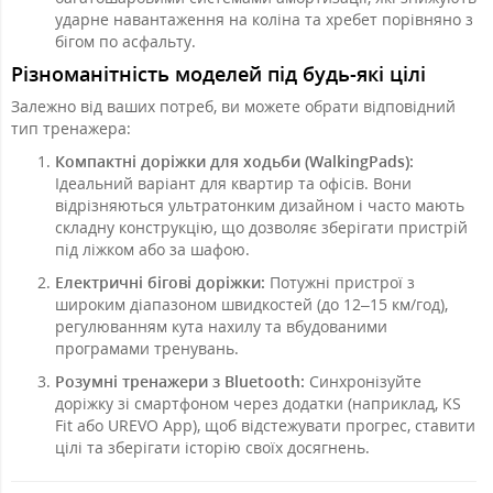
ударне навантаження на коліна та хребет порівняно з
бігом по асфальту.
Різноманітність моделей під будь-які цілі
Залежно від ваших потреб, ви можете обрати відповідний
тип тренажера:
Компактні доріжки для ходьби (WalkingPads):
Ідеальний варіант для квартир та офісів. Вони
відрізняються ультратонким дизайном і часто мають
складну конструкцію, що дозволяє зберігати пристрій
під ліжком або за шафою.
Електричні бігові доріжки:
Потужні пристрої з
широким діапазоном швидкостей (до 12–15 км/год),
регулюванням кута нахилу та вбудованими
програмами тренувань.
Розумні тренажери з Bluetooth:
Синхронізуйте
доріжку зі смартфоном через додатки (наприклад, KS
Fit або UREVO App), щоб відстежувати прогрес, ставити
цілі та зберігати історію своїх досягнень.