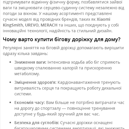
підтримувати відмінну фізичну форму, позбавлятися зайвої
ваги та зміцнювати серцево-судинну систему незалежно від
погоди за вікном. У нашому асортименті представлені
сучасні моделі від провідних брендів, таких як
Xiaomi
KingSmith
,
UREVO
,
MERACH
та інших, що поєднують у собі
інноваційні технології, надійність та стильний дизайн.
Чому варто купити бігову доріжку для дому?
Регулярні заняття на біговій доріжці допомагають вирішити
одразу кілька завдань:
Зниження ваги:
Інтенсивна ходьба або біг сприяють
швидкому спалюванню калорій та прискоренню
метаболізму.
Зміцнення здоров'я:
Кардіонавантаження тренують
витривалість серця та покращують роботу дихальної
системи.
Економія часу:
Вам більше не потрібно витрачати час
на дорогу до спортзалу — повноцінне тренування
доступне у будь-який зручний для вас час.
Безпека для суглобів:
Сучасні доріжки оснащені
багатошаровими системами амортизації, які знижують