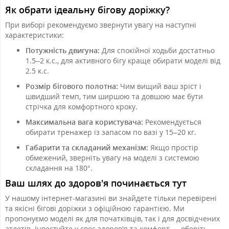
Як обрати ідеальну бігову доріжку?
При виборі рекомендуємо звернути увагу на наступні
характеристики:
Потужність двигуна:
Для спокійної ходьби достатньо
1.5–2 к.с., для активного бігу краще обирати моделі від
2.5 к.с.
Розмір бігового полотна:
Чим вищий ваш зріст і
швидший темп, тим ширшою та довшою має бути
стрічка для комфортного кроку.
Максимальна вага користувача:
Рекомендується
обирати тренажер із запасом по вазі у 15–20 кг.
Габарити та складаний механізм:
Якщо простір
обмежений, зверніть увагу на моделі з системою
складання на 180°.
Ваш шлях до здоров'я починається тут
У нашому інтернет-магазині ви знайдете тільки перевірені
та якісні бігові доріжки з офіційною гарантією. Ми
пропонуємо моделі як для початківців, так і для досвідчених
атлетів. Інвестуйте у своє здоров'я та комфорт — оберіть