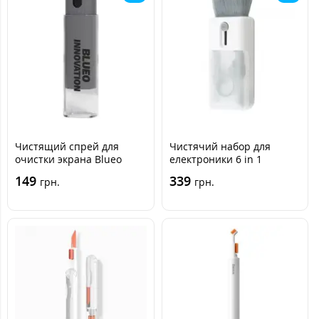
Чистящий спрей для
Чистячий набор для
очистки экрана Blueo
електроники 6 in 1
(флакон 10 мл +
Multifunctional Cleaning
149
339
грн.
грн.
микрофибра)
Kit