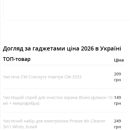
Догляд за гаджетами ціна 2026 в Україні
ТОП-товар
Ціна
209
Чистяче CW Стиснуте повітря CW-3333
грн
Чистящий спрей для очистки экрана Blueo (флакон 10
149
мл + микрофибра)
грн
Чистячий набір для електроніки Proove Mr.Cleaner
249
3in1 White, Білий
грн