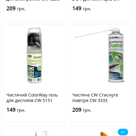
4129
209
149
грн.
грн.
Чистячий ColorWay гель
Чистяче CW Стиснуте
для дисплеїв CW-5151
повітря CW-3333
149
209
грн.
грн.
Хіт