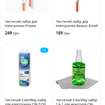
Чистячий набір для
Чистячий набір для
електроніки Proove
електроніки Baseus Білий
Mr.Cleaner 3in1 White,
249
189
грн.
грн.
Білий
Хіт
Чистячий ColorWay набір
Чистячий ColorWay набір
для електроніки CW-5230
2 в 1 для моніторів CW-