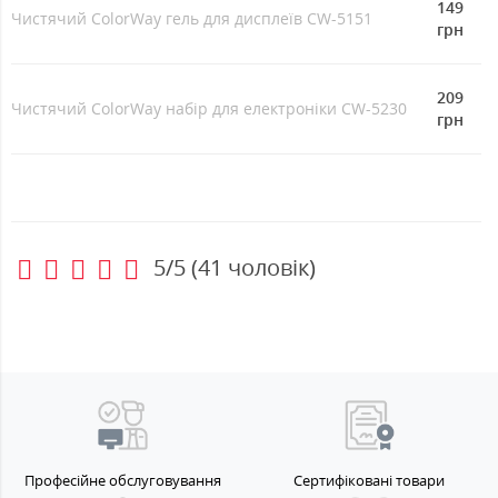
149
Чистячий ColorWay гель для дисплеїв CW-5151
грн
209
Чистячий ColorWay набір для електроніки CW-5230
грн
5/5
(
41
чоловік)
Професійне обслуговування
Сертифіковані товари