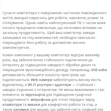
Сучасні комп'ютери є невід'ємною частиною повсякденного
життя, використовуючись для роботи, навчання, розваг та
спілкування. Однак навіть найпотужніший ПК з часом може
почати працювати повільніше, що негативно впливає на
загальну продуктивність. Щоб ваш комп'ютер завжди
залишався на піку можливостей, необхідно своєчасно
покращувати його роботу за допомогою якісних
комплектуючих.
Кожен компонент у вашому комп'ютері відіграє важливу
роль: від забезпечення стабільного підключення до
Інтернету до підвищення швидкості обробки даних та
покращення мультимедійного досвіду. Наприклад,
USB хаби
допомагають збільшити кількість пристроїв, що
підключаються,
Web камери
забезпечують високу якість
відеозв'язку, а
Wi-Fi роутери і адаптери
— стабільне і
швидке з'єднання з інтернетом. Не менш важливими є такі
елементи, як
відеокарти
для підвищення графічної
продуктивності,
мікрофони
для чіткої передачі звуку,
клавіатури
та
мишки
для комфортної роботи та ігор, а
також
килимки
для мишки, що забезпечують плавний рух