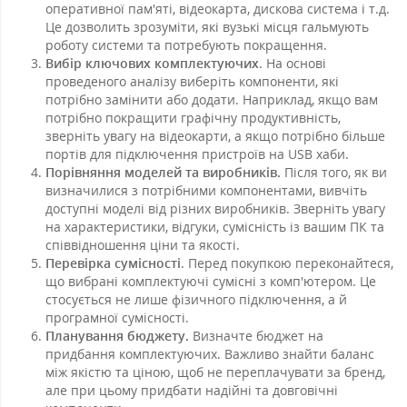
оперативної пам'яті, відеокарта, дискова система і т.д.
Це дозволить зрозуміти, які вузькі місця гальмують
роботу системи та потребують покращення.
Вибір ключових комплектуючих
. На основі
проведеного аналізу виберіть компоненти, які
потрібно замінити або додати. Наприклад, якщо вам
потрібно покращити графічну продуктивність,
зверніть увагу на відеокарти, а якщо потрібно більше
портів для підключення пристроїв на USB хаби.
Порівняння моделей та виробників.
Після того, як ви
визначилися з потрібними компонентами, вивчіть
доступні моделі від різних виробників. Зверніть увагу
на характеристики, відгуки, сумісність із вашим ПК та
співвідношення ціни та якості.
Перевірка сумісності
. Перед покупкою переконайтеся,
що вибрані комплектуючі сумісні з комп'ютером. Це
стосується не лише фізичного підключення, а й
програмної сумісності.
Планування бюджету.
Визначте бюджет на
придбання комплектуючих. Важливо знайти баланс
між якістю та ціною, щоб не переплачувати за бренд,
але при цьому придбати надійні та довговічні