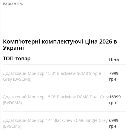
варіантів.
Комп'ютерні комплектуючі ціна 2026 в
Україні
ТОП-товар
Ціна
Додатковий Монітор 15.3" Blackview SCM8 Single
7999
Grey (BVSCM8)
грн
Додатковий Монітор 15.3" Blackview DCM8 Dual Grey
16999
(BVDCM8)
грн
Додатковий Монітор 14" Blackview SCM6 Single Grey
6999
(BVSCM6)
грн