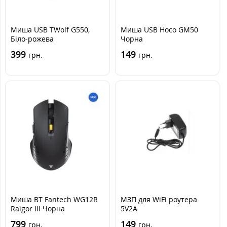
Миша USB TWolf G550,
Миша USB Hoco GM50
Біло-рожева
Чорна
399
149
грн.
грн.
Миша BT Fantech WG12R
МЗП для WiFi роутера
Raigor III Чорна
5V2A
799
149
грн.
грн.