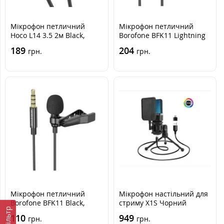
Мікрофон петличний
Мікрофон петличний
Hoco L14 3.5 2м Black,
Borofone BFK11 Lightning
Чорний
Black, Чорний
189
204
грн.
грн.
Мікрофон петличний
Мікрофон настільний для
Borofone BFK11 Black,
стриму X1S Чорний
Фільтр
Чорний
110
949
грн.
грн.