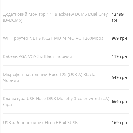
Додатковий Монітор 14" Blackview DCM6 Dual Grey
12499
(BVDCM6)
грн
Wi-Fi роутер NETIS NC21 MU-MIMO AC-1200Mbps
969 грн
Кабель VGA-VGA 3м Black, чорний
119 грн
Мікрофон настільний Hoco L25 (USB-A) Black,
549 грн
Чорний
Клавіатура USB Hoco DI98 Murphy 3-color wired (UA)
666 грн
Cіра
USB хаб-перехідник Hoco HB54 3USB
169 грн