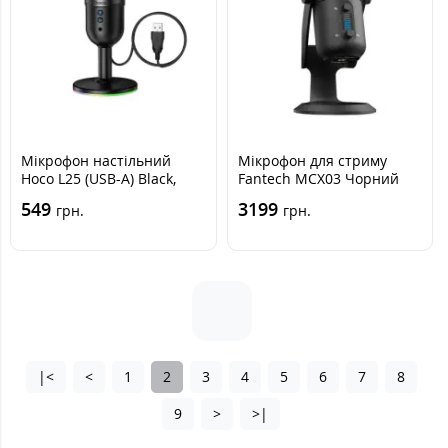
Мікрофон настільний
Мікрофон для стриму
Hoco L25 (USB-A) Black,
Fantech MCX03 Чорний
Чорний
549
3199
грн.
грн.
|<
<
1
2
3
4
5
6
7
8
9
>
>|