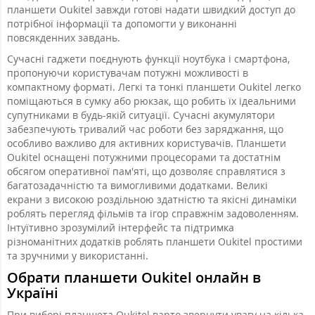
планшети Oukitel завжди готові надати швидкий доступ до
потрібної інформації та допомогти у виконанні
повсякденних завдань.
Сучасні гаджети поєднують функції ноутбука і смартфона,
пропонуючи користувачам потужні можливості в
компактному форматі. Легкі та тонкі планшети Oukitel легко
поміщаються в сумку або рюкзак, що робить їх ідеальними
супутниками в будь-якій ситуації. Сучасні акумулятори
забезпечують тривалий час роботи без заряджання, що
особливо важливо для активних користувачів. Планшети
Oukitel оснащені потужними процесорами та достатнім
обсягом оперативної пам'яті, що дозволяє справлятися з
багатозадачністю та вимогливими додатками. Великі
екрани з високою роздільною здатністю та якісні динаміки
роблять перегляд фільмів та ігор справжнім задоволенням.
Інтуїтивно зрозумілий інтерфейс та підтримка
різноманітних додатків роблять планшети Oukitel простими
та зручними у використанні.
Обрати планшети Oukitel онлайн в
Україні
При виборі планшета Oukitel варто звернути увагу на кілька