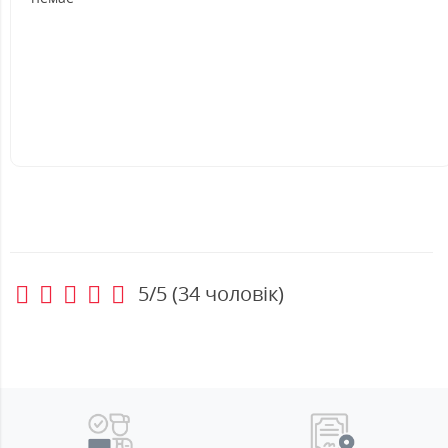
5/5
(
34
чоловік)