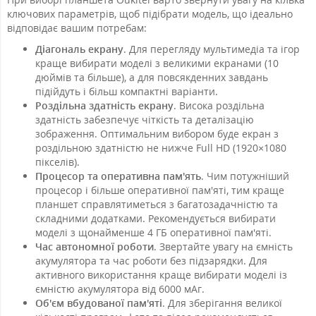
ключових параметрів, щоб підібрати модель, що ідеально
відповідає вашим потребам:
Діагональ екрану
. Для перегляду мультимедіа та ігор
краще вибирати моделі з великими екранами (10
дюймів та більше), а для повсякденних завдань
підійдуть і більш компактні варіанти.
Роздільна здатність екрану
. Висока роздільна
здатність забезпечує чіткість та деталізацію
зображення. Оптимальним вибором буде екран з
роздільною здатністю не нижче Full HD (1920×1080
пікселів).
Процесор та оперативна пам'ять
. Чим потужніший
процесор і більше оперативної пам'яті, тим краще
планшет справлятиметься з багатозадачністю та
складними додатками. Рекомендується вибирати
моделі з щонайменше 4 ГБ оперативної пам'яті.
Час автономної роботи
. Звертайте увагу на ємність
акумулятора та час роботи без підзарядки. Для
активного використання краще вибирати моделі із
ємністю акумулятора від 6000 мАг.
Об'єм вбудованої пам'яті
. Для зберігання великої