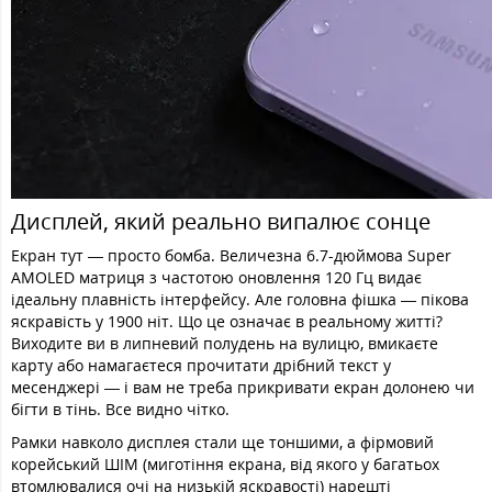
Дисплей, який реально випалює сонце
Екран тут — просто бомба. Величезна 6.7-дюймова Super
AMOLED матриця з частотою оновлення 120 Гц видає
ідеальну плавність інтерфейсу. Але головна фішка — пікова
яскравість у 1900 ніт. Що це означає в реальному житті?
Виходите ви в липневий полудень на вулицю, вмикаєте
карту або намагаєтеся прочитати дрібний текст у
месенджері — і вам не треба прикривати екран долонею чи
бігти в тінь. Все видно чітко.
Рамки навколо дисплея стали ще тоншими, а фірмовий
корейський ШІМ (миготіння екрана, від якого у багатьох
втомлювалися очі на низькій яскравості) нарешті