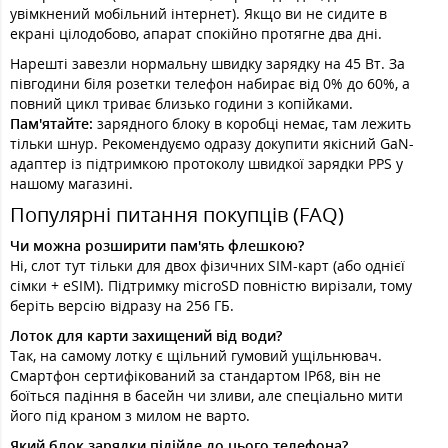
увімкнений мобільний інтернет). Якщо ви не сидите в
екрані цілодобово, апарат спокійно протягне два дні.
Нарешті завезли нормальну швидку зарядку на 45 Вт. За
півгодини біля розетки телефон набирає від 0% до 60%, а
повний цикл триває близько години з копійками.
Пам'ятайте:
зарядного блоку в коробці немає, там лежить
тільки шнур. Рекомендуємо одразу докупити якісний GaN-
адаптер із підтримкою протоколу швидкої зарядки PPS у
нашому магазині.
Популярні питання покупців (FAQ)
Чи можна розширити пам'ять флешкою?
Ні, слот тут тільки для двох фізичних SIM-карт (або однієї
сімки + eSIM). Підтримку microSD повністю вирізали, тому
беріть версію відразу на 256 ГБ.
Лоток для карти захищений від води?
Так, на самому лотку є щільний гумовий ущільнювач.
Смартфон сертифікований за стандартом IP68, він не
боїться падіння в басейн чи зливи, але спеціально мити
його під краном з милом не варто.
Який блок зарядки підійде до цього телефона?