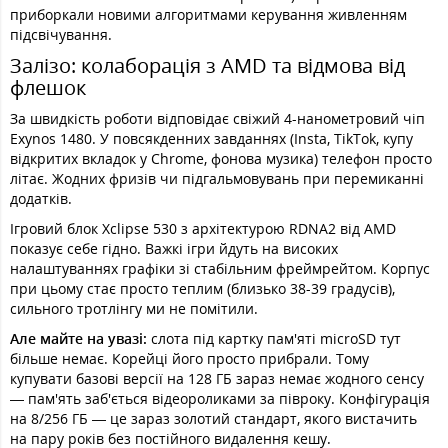
приборкали новими алгоритмами керування живленням
підсвічування.
Залізо: колаборація з AMD та відмова від
флешок
За швидкість роботи відповідає свіжий 4-нанометровий чіп
Exynos 1480. У повсякденних завданнях (Insta, TikTok, купу
відкритих вкладок у Chrome, фонова музика) телефон просто
літає. Жодних фризів чи підгальмовувань при перемиканні
додатків.
Ігровий блок Xclipse 530 з архітектурою RDNA2 від AMD
показує себе гідно. Важкі ігри йдуть на високих
налаштуваннях графіки зі стабільним фреймрейтом. Корпус
при цьому стає просто теплим (близько 38-39 градусів),
сильного тротлінгу ми не помітили.
Але майте на увазі:
слота під картку пам'яті microSD тут
більше немає. Корейці його просто прибрали. Тому
купувати базові версії на 128 ГБ зараз немає жодного сенсу
— пам'ять заб'ється відеороликами за півроку. Конфігурація
на 8/256 ГБ — це зараз золотий стандарт, якого вистачить
на пару років без постійного видалення кешу.