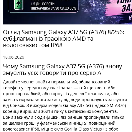
Огляд Samsung Galaxy A37 5G (A376) 8/256:
субфлагман із графікою AMD та
вологозахистом IP68
18.06.2026
Чому Samsung Galaxy A37 5G (A376) знову
змусить усіх говорити про серію А
Давайте чесно: знайти нормальний, збалансований
телефон у середньому класі зараз — той ще квест. Або
процесор слабкий, або корпус із дешевої пластмаси, або
замість нормального захисту від води пропонують заглушки
від бризок. З виходом моделі Galaxy A37 5G (індекс SM-A376)
корейці вирішили збити пиху з китайських конкурентів.
Вони закинули сюди фішки, які раніше пропонували тільки
за шалені гроші у флагманській лінійці S: повноцінний
вологозахист IP68, міцне скло Gorilla Glass Victus+ з обох