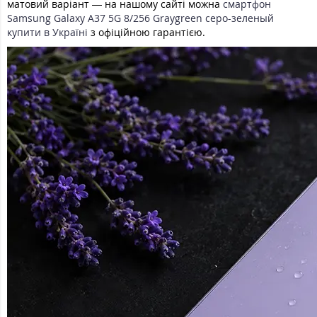
матовий варіант — на нашому сайті можна
смартфон
Samsung Galaxy A37 5G 8/256 Graygreen серо-зеленый
купити в Україні
з офіційною гарантією.