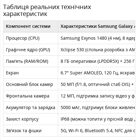
Таблиця реальних технічних
характеристик
Компонент системи
Характеристики Samsung Galaxy A37
Процесор (CPU)
Samsung Exynos 1480 (4 нм), 8 ядер, 
Графічне ядро (GPU)
Xclipse 530 (спільна розробка з AMD
Пам'ять (RAM/ROM)
8 ГБ оперативки (LPDDR5X) + 256 ГБ 
Екран
6.7" Super AMOLED, 120 Гц, яскравість
Основний блок камер
50 МП (f/1.8, оптичний стаб OIS) + 8
Фронтальна камера
12 МП, підтримка запису відео у фор
Акумулятор та зарядка
5000 мАг, підтримує блоки живлення д
Захист корпусу
IP68 (можна топити у прісній воді до
Зв'язок та фішки
5G, Wi-Fi 6, Bluetooth 5.4, NFC для о