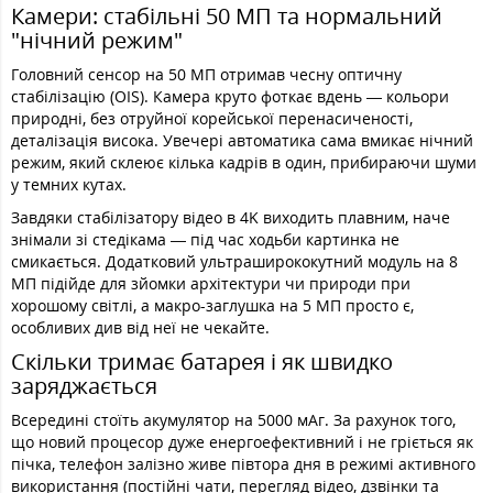
Камери: стабільні 50 МП та нормальний
"нічний режим"
Головний сенсор на 50 МП отримав чесну оптичну
стабілізацію (OIS). Камера круто фоткає вдень — кольори
природні, без отруйної корейської перенасиченості,
деталізація висока. Увечері автоматика сама вмикає нічний
режим, який склеює кілька кадрів в один, прибираючи шуми
у темних кутах.
Завдяки стабілізатору відео в 4K виходить плавним, наче
знімали зі стедікама — під час ходьби картинка не
смикається. Додатковий ультраширококутний модуль на 8
МП підійде для зйомки архітектури чи природи при
хорошому світлі, а макро-заглушка на 5 МП просто є,
особливих див від неї не чекайте.
Скільки тримає батарея і як швидко
заряджається
Всередині стоїть акумулятор на 5000 мАг. За рахунок того,
що новий процесор дуже енергоефективний і не гріється як
пічка, телефон залізно живе півтора дня в режимі активного
використання (постійні чати, перегляд відео, дзвінки та