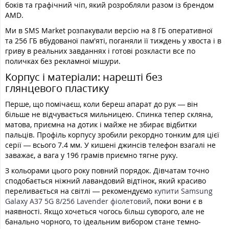
боків та графічний чіп, який розробляли разом із брендом
AMD.
Ми в SMS Market розпакували версію на 8 ГБ оперативної
та 256 ГБ вбудованої пам'яті, поганяли її тиждень у хвоста і в
гриву в реальних завданнях і готові розкласти все по
поличках без рекламної мішури.
Корпус і матеріали: нарешті без
глянцевого пластику
Перше, що помічаєш, коли береш апарат до рук — він
більше не відчувається мильницею. Спинка тепер скляна,
матова, приємна на дотик і майже не збирає відбитки
пальців. Профіль корпусу зробили рекордно тонким для цієї
серії — всього 7.4 мм. У кишені джинсів телефон взагалі не
заважає, а вага у 196 грамів приємно тягне руку.
З кольорами цього року повний порядок. Дівчатам точно
сподобається ніжний лавандовий відтінок, який красиво
переливається на світлі — рекомендуємо
купити Samsung
Galaxy A37 5G 8/256 Lavender фіолетовий
, поки вони є в
наявності. Якщо хочеться чогось більш суворого, але не
банально чорного, то ідеальним вибором стане темно-