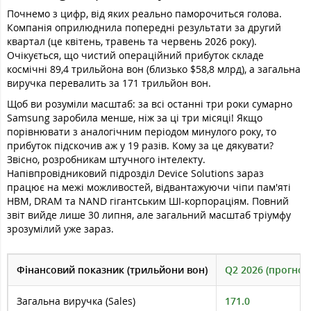
Почнемо з цифр, від яких реально паморочиться голова.
Компанія оприлюднила попередні результати за другий
квартал (це квітень, травень та червень 2026 року).
Очікується, що чистий операційний прибуток складе
космічні 89,4 трильйона вон (близько $58,8 млрд), а загальна
виручка перевалить за 171 трильйон вон.
Щоб ви розуміли масштаб: за всі останні три роки сумарно
Samsung заробила менше, ніж за ці три місяці! Якщо
порівнювати з аналогічним періодом минулого року, то
прибуток підскочив аж у 19 разів. Кому за це дякувати?
Звісно, розробникам штучного інтелекту.
Напівпровідниковий підрозділ Device Solutions зараз
працює на межі можливостей, відвантажуючи чіпи пам'яті
HBM, DRAM та NAND гігантським ШІ-корпораціям. Повний
звіт вийде лише 30 липня, але загальний масштаб тріумфу
зрозумілий уже зараз.
Фінансовий показник (трильйони вон)
Q2 2026 (прогноз
Загальна виручка (Sales)
171.0