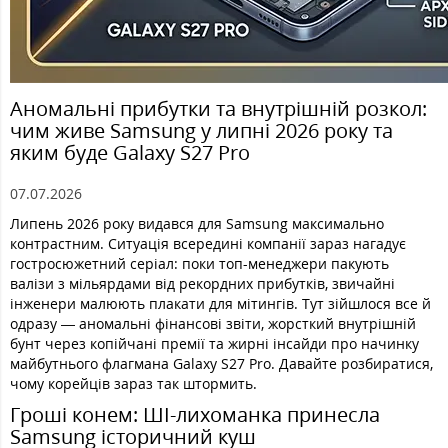
Аномальні прибутки та внутрішній розкол:
чим живе Samsung у липні 2026 року та
яким буде Galaxy S27 Pro
07.07.2026
Липень 2026 року видався для Samsung максимально
контрастним. Ситуація всередині компанії зараз нагадує
гостросюжетний серіал: поки топ-менеджери пакують
валізи з мільярдами від рекордних прибутків, звичайні
інженери малюють плакати для мітингів. Тут зійшлося все й
одразу — аномальні фінансові звіти, жорсткий внутрішній
бунт через копійчані премії та жирні інсайди про начинку
майбутнього флагмана Galaxy S27 Pro. Давайте розбиратися,
чому корейців зараз так штормить.
Гроші конем: ШІ-лихоманка принесла
Samsung історичний куш