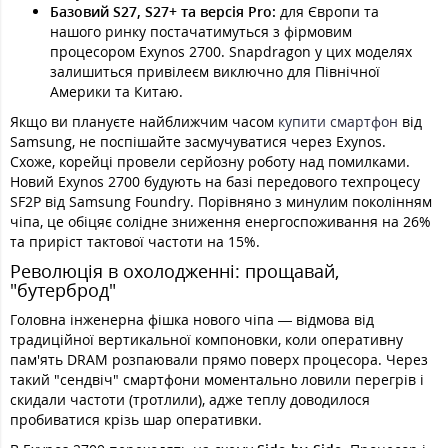
Базовий S27, S27+ та версія Pro:
для Європи та
нашого ринку постачатимуться з фірмовим
процесором Exynos 2700. Snapdragon у цих моделях
залишиться привілеєм виключно для Північної
Америки та Китаю.
Якщо ви плануєте найближчим часом
купити смартфон
від
Samsung, не поспішайте засмучуватися через Exynos.
Схоже, корейці провели серйозну роботу над помилками.
Новий Exynos 2700 будують на базі передового техпроцесу
SF2P від Samsung Foundry. Порівняно з минулим поколінням
чіпа, це обіцяє солідне зниження енергоспоживання на 26%
та приріст тактової частоти на 15%.
Революція в охолодженні: прощавай,
"бутерброд"
Головна інженерна фішка нового чіпа — відмова від
традиційної вертикальної компоновки, коли оперативну
пам'ять DRAM розпаювали прямо поверх процесора. Через
такий "сендвіч" смартфони моментально ловили перегрів і
скидали частоти (тротлили), адже теплу доводилося
пробиватися крізь шар оперативки.