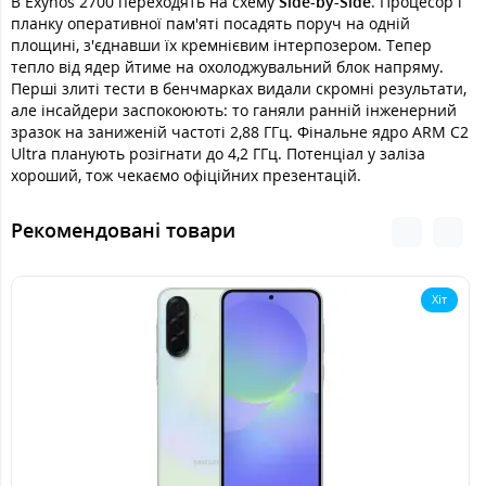
В Exynos 2700 переходять на схему
Side-by-Side
. Процесор і
планку оперативної пам'яті посадять поруч на одній
площині, з'єднавши їх кремнієвим інтерпозером. Тепер
тепло від ядер йтиме на охолоджувальний блок напряму.
Перші злиті тести в бенчмарках видали скромні результати,
але інсайдери заспокоюють: то ганяли ранній інженерний
зразок на заниженій частоті 2,88 ГГц. Фінальне ядро ARM C2
Ultra планують розігнати до 4,2 ГГц. Потенціал у заліза
хороший, тож чекаємо офіційних презентацій.
Рекомендовані товари
Хіт