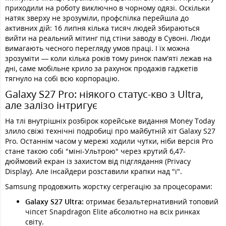
приходили на роботу виключно в чорному одязі. Оскільки
натяк зверху не зрозуміли, профспілка перейшла до
активних дій: 16 липня кілька тисяч людей збираються
вийти на реальний мітинг під стіни заводу в Сувоні. Люди
вимагають чесного перегляду умов праці. І їх можна
зрозуміти — коли кілька років тому ринок пам'яті лежав на
дні, саме мобільне крило за рахунок продажів гаджетів
тягнуло на собі всю корпорацію.
Galaxy S27 Pro: ніякого статус-кво з Ultra,
але залізо інтригує
На тлі внутрішніх розбірок корейське видання Money Today
злило свіжі технічні подробиці про майбутній хіт Galaxy S27
Pro. Останнім часом у мережі ходили чутки, ніби версія Pro
стане такою собі "міні-Ультрою" через крутий 6,47-
дюймовий екран із захистом від підглядання (Privacy
Display). Але інсайдери розставили крапки над "і".
Samsung продовжить жорстку сегрегацію за процесорами:
Galaxy S27 Ultra:
отримає безальтернативний топовий
чіпсет Snapdragon Elite абсолютно на всіх ринках
світу.