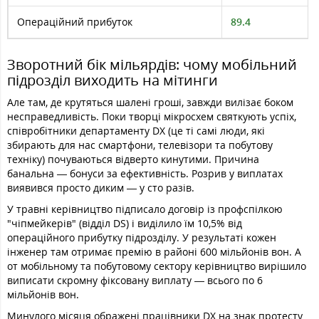
Операційний прибуток
89.4
Зворотний бік мільярдів: чому мобільний
підрозділ виходить на мітинги
Але там, де крутяться шалені гроші, завжди вилізає боком
несправедливість. Поки творці мікросхем святкують успіх,
співробітники департаменту DX (це ті самі люди, які
збирають для нас смартфони, телевізори та побутову
техніку) почуваються відверто кинутими. Причина
банальна — бонуси за ефективність. Розрив у виплатах
виявився просто диким — у сто разів.
У травні керівництво підписало договір із профспілкою
"чіпмейкерів" (відділ DS) і виділило їм 10,5% від
операційного прибутку підрозділу. У результаті кожен
інженер там отримає премію в районі 600 мільйонів вон. А
от мобільному та побутовому сектору керівництво вирішило
виписати скромну фіксовану виплату — всього по 6
мільйонів вон.
Минулого місяця ображені працівники DX на знак протесту