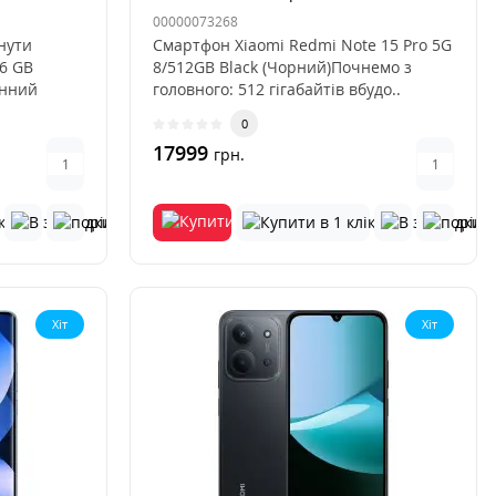
00000073268
нути
Смартфон Xiaomi Redmi Note 15 Pro 5G
56 GB
8/512GB Black (Чорний)Почнемо з
енний
головного: 512 гігабайтів вбудо..
0
17999
грн.
Хіт
Хіт