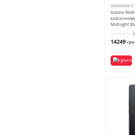
00000068616
Xiaomi Redm
класичному
Midnight Bl
14249
грн