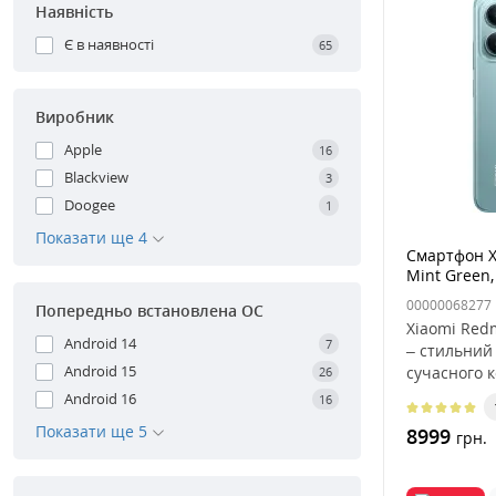
Наявність
Є в наявності
65
Виробник
Apple
16
Blackview
3
Doogee
1
Показати ще 4
Смартфон X
Mint Green
00000068277
Попередньо встановлена ОС
Xiaomi Red
Android 14
7
– стильний
Android 15
сучасного 
26
Android 16
16
Показати ще 5
8999
грн.