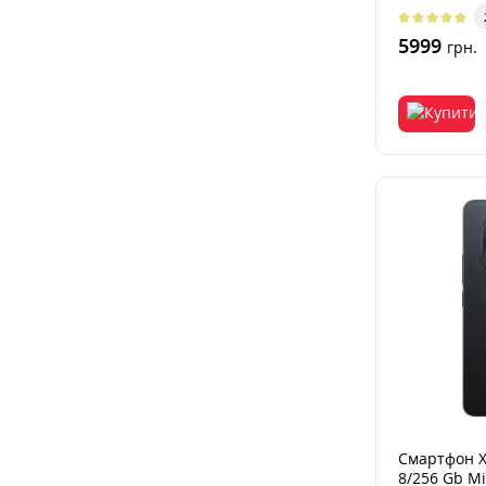
ер..
5999
грн.
Смартфон X
8/256 Gb Mi