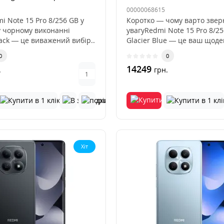
00000068615
i Note 15 Pro 8/256 GB у
Коротко — чому варто звер
 чорному виконанні
увагуRedmi Note 15 Pro 8/2
ack — це виважений вибір..
Glacier Blue — це ваш щод
робочий..
0
0
14249
.
грн.
Хіт