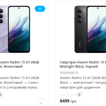
Хіт
iaomi Redmi 15 6/128GB
Смартфон Xiaomi Redmi 15 
e, Фіолетовий
Midnight Black, Чорний
00000068279
iaomi Redmi 15 6/128GB
Xiaomi Redmi 15 6/128GB Mi
e, Фіолетовий — стиль і
Black — елегантний і потуж
сть у яскравому кольо..
смартфон для щоденних
задачСмартфон X..
0
0
8499
грн.