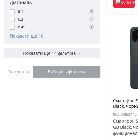
Діагональ
6.1
8
6.3
4
6.49
1
Показати ще 10
Показати ще 14 фільтрів
Скасувати
Виберіть фільтри
Смартфон S
Black, чорн
00000068445
Смартфон S
GB Black, ч
функціонал