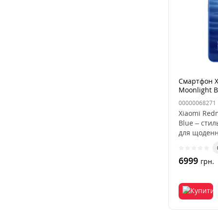
Смартфон X
Moonlight B
00000068271
Xiaomi Red
Blue – сти
для щоденн
6999
грн.