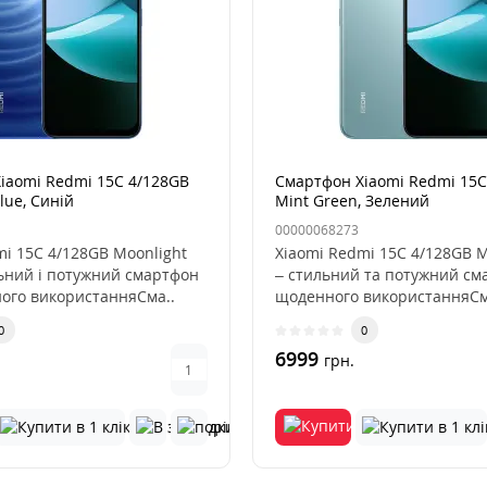
iaomi Redmi 15C 4/128GB
Смартфон Xiaomi Redmi 15C
lue, Синій
Mint Green, Зелений
00000068273
mi 15C 4/128GB Moonlight
Xiaomi Redmi 15C 4/128GB M
льний і потужний смартфон
– стильний та потужний см
ого використанняСма..
щоденного використанняСм
0
0
6999
грн.