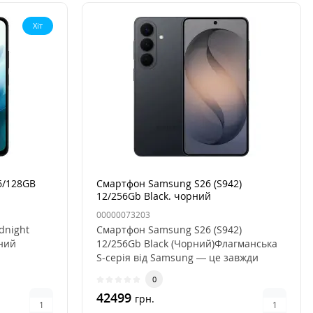
Хіт
6/128GB
Смартфон Samsung S26 (S942)
12/256Gb Black. чорний
00000073203
dnight
Смартфон Samsung S26 (S942)
ний
12/256Gb Black (Чорний)Флагманська
S-серія від Samsung — це завжди
розмо..
0
42499
грн.