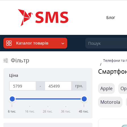
Блог
Каталог товарів
Фільтр
Телефони та 
Смартфо
Ціна
-
грн.
Apple
Op
Motorola
6 тис.
16 тис.
26 тис.
36 тис.
45 тис.