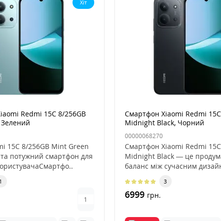
Хіт
iaomi Redmi 15C 8/256GB
Смартфон Xiaomi Redmi 15C
, Зелений
Midnight Black, Чорний
00000068270
mi 15C 8/256GB Mint Green
Смартфон Xiaomi Redmi 15C
 та потужний смартфон для
Midnight Black — це проду
користувачаСмартфо..
баланс між сучасним дизай
практ..
1
3
6999
грн.