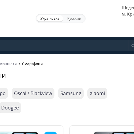
Щоден
м. Кр
Українська
Русский
С
планшети
Смартфони
ни
po
Oscal / Blackview
Samsung
Xiaomi
Doogee