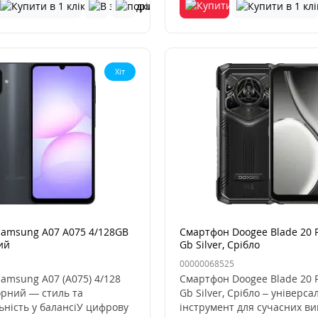
Хіт
amsung A07 A075 4/128GB
Смартфон Doogee Blade 20 P
ий
Gb Silver, Срібло
00000068525
amsung A07 (A075) 4/128
Смартфон Doogee Blade 20 P
орний — стиль та
Gb Silver, Срібло – універс
ьність у балансіУ цифрову
інструмент для сучасних вик