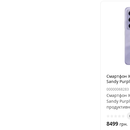
Смартфон X
Sandy Purpl
00000068283
Смартфон X
Sandy Purpl
продуктивні
8499
грн.