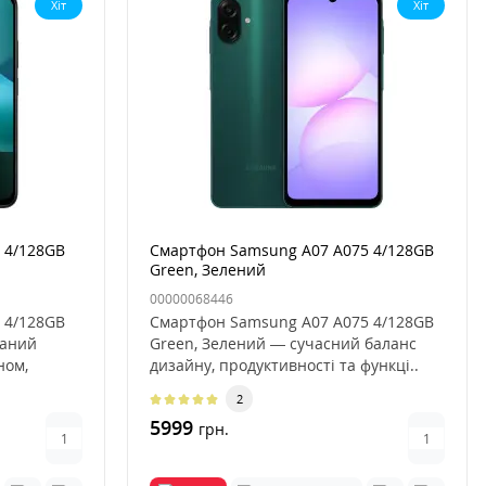
Хіт
Хіт
 4/128GB
Смартфон Samsung A07 A075 4/128GB
Green, Зелений
00000068446
 4/128GB
Смартфон Samsung A07 A075 4/128GB
маний
Green, Зелений — сучасний баланс
ном,
дизайну, продуктивності та функці..
2
5999
грн.