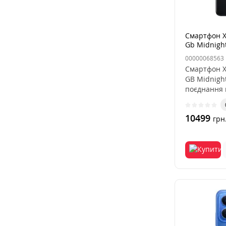
Смартфон X
Gb Midnight
00000068563
Смартфон X
GB Midnigh
поєднання 
авт..
10499
грн