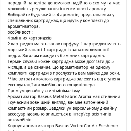
передній панелі за допомогою надійного скотчу та має
можливість регулювання інтенсивності аромату.
Вибирайте будь-який із 4 ароматів, представлених у
спеціальних картриджах, що йдуть у комплекті до
ароматизатора.
особливості:
4 змінних картриджів
2 картриджа мають запах парфуму, 1 картриджа мають
морський запах і 1 картридж із запахом лимонної
цедри. Загалом виходить 6 змінних картриджів.
Термін служби кожен картриджа може досягати до 5
місяців, а це означає, що ароматизатор на одному
комплекті картриджів прослужить вам майже два роки.
*Час витрати кожного картриджа залежить від ступеня
експлуатації автомобільного кондиціонера.
Преміум дизайн у стилі мінімалізму
Ароматизатор Baseus Metal Fabric Aroma має стильний
і сучасний зовнішній вигляд, він має витончений і
компактний розмір. Завдяки універсальному дизайну
аксесуар ідеально впишеться в інтер\'єр всіх типів
автомобілів.
Корпус ароматизатора Baseus Vortex Car Air Freshener