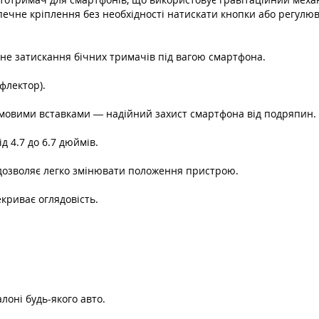
ечне кріплення без необхідності натискати кнопки або регулюв
не затискання бічних тримачів під вагою смартфона.
флектор).
гумовими вставками — надійний захист смартфона від подряпин.
д 4.7 до 6.7 дюймів.
 дозволяє легко змінювати положення пристрою.
криває оглядовість.
оні будь-якого авто.