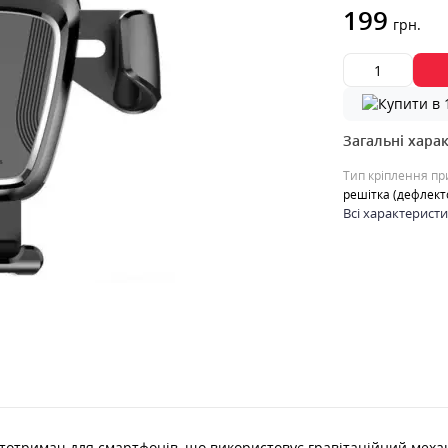
199
грн.
Загальні хара
Тип кріплення п
решітка (дефлект
Всі характерист
тотримач для смартфонів, що використовує гравітаційний механі