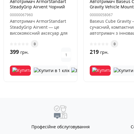
Автотримач ArmorStandart
Автотримач Baseus 
SteadyGrip Airvent Чорний
Gravity Vehicle Moun
Black, Чорний
00000067960
00000058067
Автотримач ArmorStandart
Baseus Cube Gravity 
SteadyGrip Airvent — це
сучасний, компактни
високоякісний аксесуар для
автотримач з іннов
сучасного автомобіля, як..
гравітаційною сист
0
0
фікса..
399
219
грн.
грн.
Професійне обслуговування
С