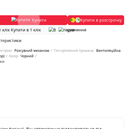
Купити
Купити в розстрочку
Купити в 1 клік
ктеристики
ристрою
Розсувний механізм
Тип кріплення тримача
Вентиляційна
ор)
Колір
Чорний
ики
зм фіксації. Він автоматично підлаштовується під