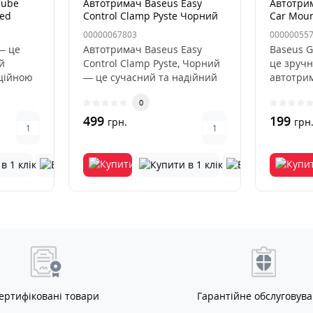
Cube
Автотримач Baseus Easy
Автотрим
ted
Control Clamp Pyste Чорний
Car Moun
00000067803
00000055
— це
Автотримач Baseus Easy
Baseus G
й
Control Clamp Pyste, Чорний
це зручн
аційною
— це сучасний та надійний
автотрим
емою
автомобільний аксесуар,..
що викор
0
499
199
грн.
грн
ертифіковані товари
Гарантійне обслуговув