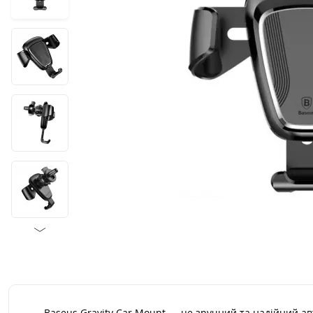
Baseus Gravity Car Mount — це зручний та надійний ав