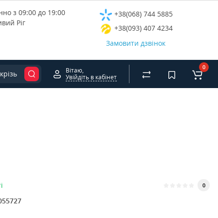
но з 09:00 до 19:00
+38(068) 744 5885
ивий Ріг
+38(093) 407 4234
Замовити дзвінок
0
Вітаю,
крізь
Увійдіть в кабінет
і
0
055727