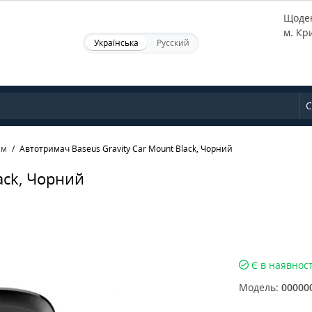
Щоден
м. Кр
Українська
Русский
С
зм
Автотримач Baseus Gravity Car Mount Black, Чорний
ack, Чорний
Є в наявност
Модель:
00000