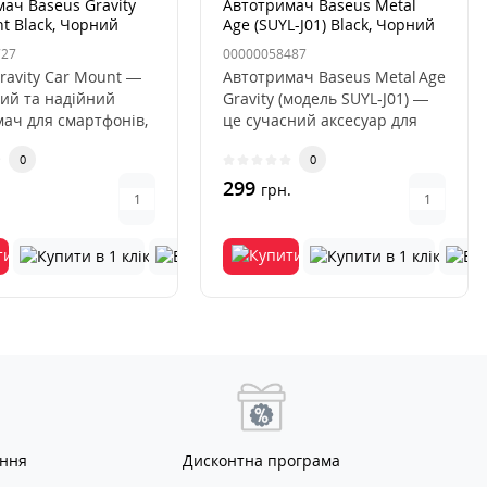
ач Baseus Gravity
Автотримач Baseus Metal
t Black, Чорний
Age (SUYL-J01) Black, Чорний
727
00000058487
ravity Car Mount —
Автотримач Baseus Metal Age
ий та надійний
Gravity (модель SUYL‑J01) —
ач для смартфонів,
це сучасний аксесуар для
истовує гравіта..
автомобіля, який до..
0
0
299
.
грн.
ання
Дисконтна програма