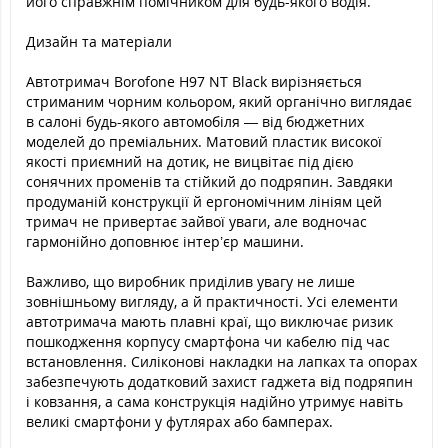
його справжнім помічником для будь-якого водія.
Дизайн та матеріали
Автотримач Borofone H97 NT Black вирізняється
стриманим чорним кольором, який органічно виглядає
в салоні будь-якого автомобіля — від бюджетних
моделей до преміальних. Матовий пластик високої
якості приємний на дотик, не вицвітає під дією
сонячних променів та стійкий до подряпин. Завдяки
продуманій конструкції й ергономічним лініям цей
тримач не привертає зайвої уваги, але водночас
гармонійно доповнює інтер’єр машини.
Важливо, що виробник приділив увагу не лише
зовнішньому вигляду, а й практичності. Усі елементи
автотримача мають плавні краї, що виключає ризик
пошкодження корпусу смартфона чи кабелю під час
встановлення. Силіконові накладки на лапках та опорах
забезпечують додатковий захист гаджета від подряпин
і ковзання, а сама конструкція надійно утримує навіть
великі смартфони у футлярах або бамперах.