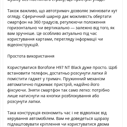
Також важливо, що автотримач дозволяє змінювати кут
огляду. Сферичний шарнір дає можливість обертати
смартфон на 360 градусів, регулюючи положення
горизонтально чи вертикально — залежно від того, як
вам зручніше. Це особливо актуально під час
користування картами, перегляду інформації чи
відеоінструкцій.
Простота використання
Користуватися Borofone H97 NT Black дуже просто. Щоб
встановити телефон, достатньо розсунути лапки й
помістити гаджет у тримач. Пружинний механізм
автоматично піджимає пристрій, надійно його
фіксуючи. Зняти смартфон так само легко: потрібно
лише натиснути на кнопки розблокування або
розсунути лапки.
Така конструкція економить час і не відволікає від
керування автомобілем. Вам не доведеться щоразу
підлаштовувати кріплення чи користуватися двома