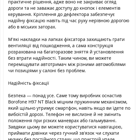
практичне рішення, адже воно не закриває огляд
дороги та не заважає доступу до кнопок і елементів
керування. Кріплення до дефлектора забезпечує
надійну фіксацію навіть під час руху нерівною дорогою
або в міських заторах.
М’які накладки на лапках фіксатора захищають грати
вентиляції від пошкодження, а сама конструкція
розрахована на багаторазове зняття й установлення
без втрати надійності. Таким чином, ви можете
переміщувати автотримач між різними автомобілями
чи позиціями у салоні без проблем.
Надійність фіксації
Безпека — понад усе. Саме тому виробник оснастив
Borofone H97 NT Black міцним пружинним механізмом,
який щільно утримує смартфон, навіть якщо ви їдете по
вибоїстій дорозі. Телефон не вислизне й не змінить
положення при різких маневрах або гальмуванні.
Завдяки цьому ви можете користуватися навігацією,
приймати дзвінки через гучний зв’язок чи слухати
музику без постійного страху, що пристрій упаде.