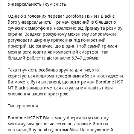
Універсальність і сумісність
Однією з головних переваг Borofone H97 NT Black є
його універсальність. Тримач сумісний із більшістю
сучасних смартфонів, незалежно від бренду та розміру
екрана. Завдяки розсувному механізму лапок можна
регулювати ширину кріплення під конкретний
пристрій. Це означає, що в один і той самий тримач
можна встановити як компактний смартфон, так і
більший фаблет із діагоналлю 6,7–7 дюймів.
Така гнучкість особливо зручна для тих, хто
користується кількома телефонами або змінює гаджети.
Ви можете бути впевнені, що автотримач Borofone H97
NT Black залишатиметься актуальним навіть після
оновлення вашого пристрою.
Тип кріплення
Borofone H97 NT Black має універсальну систему
монтажу, яка дозволяє легко встановити його на
вентиляційну решітку автомобіля. Це популярне й