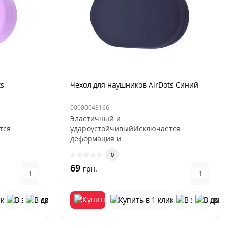
s
Чехол для наушников AirDots Синий
00000043166
Эластичный и
тся
удароустойчивыйИсключается
деформация и
ь и
выцветаниеИзносостойкость и
0
пыленепроницаемость..
69
грн.