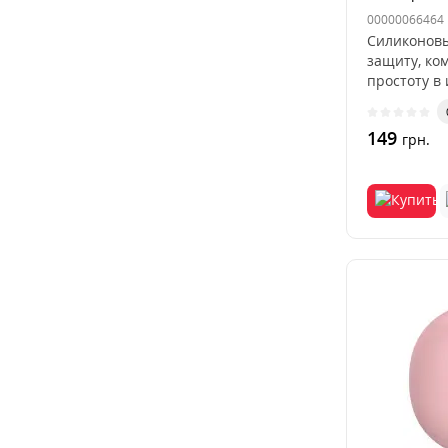
00000066464
Силиконов
защиту, ко
простоту в
разработан 
149
грн.