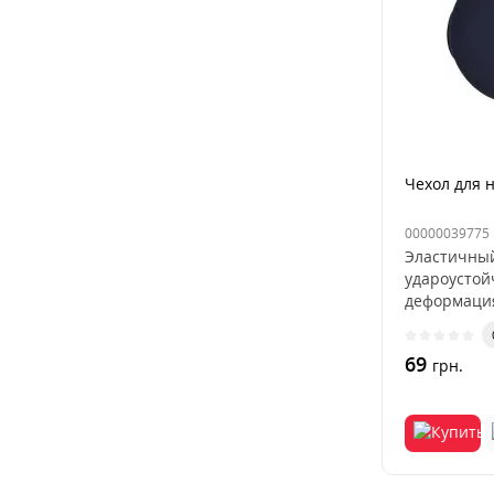
Чехол для 
00000039775
Эластичны
удароусто
деформаци
выцветание
пыленепрон
69
грн.