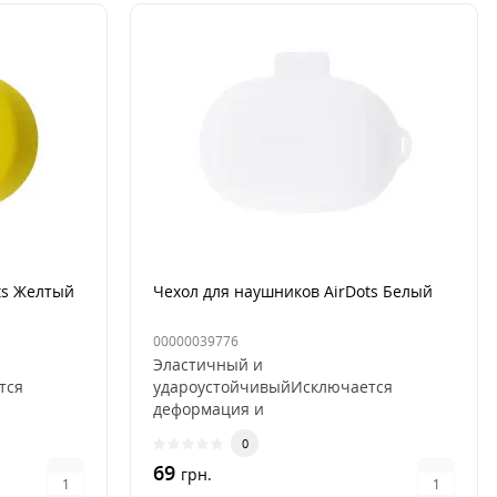
ts Желтый
Чехол для наушников AirDots Белый
00000039776
Эластичный и
тся
удароустойчивыйИсключается
деформация и
ь и
выцветаниеИзносостойкость и
0
пыленепроницаемость..
69
грн.