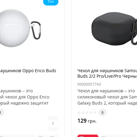
Топ
наушников Oppo Enco Buds
Чехол для наушников Samsu
Buds 2/2 Pro/Live/Pro Черн
00000057743
наушников – это
Чехол для наушников – это
й чехол для Oppo Enco
силиконовый чехол для Sa
торый надежно защитит
Galaxy Buds 2, который над
..
защитит ваши ..
1
0
129
грн.