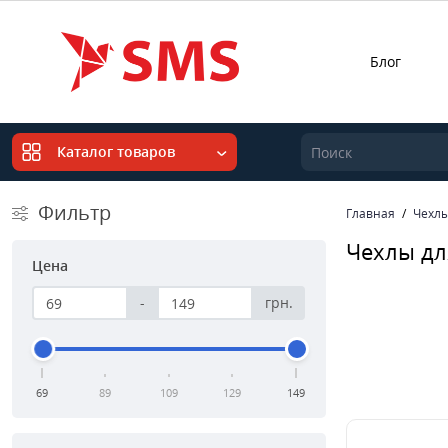
Блог
Каталог товаров
Фильтр
Главная
Чехл
Чехлы дл
Цена
-
грн.
69
89
109
129
149