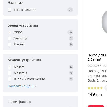
Наличие
Есть в наличии
21
Бренд устройства
OPPO
10
Samsung
2
Xiaomi
9
Чехол для 
2 Белый
Модель устройства
00000057740
AirDots
6
Чехол для 
AirDots 3
3
силиконовы
Buds 2/2 Pro/Live/Pro
2
Buds 2, ко
ваши беспр
Показать еще 3
149
грн.
Форм фактор