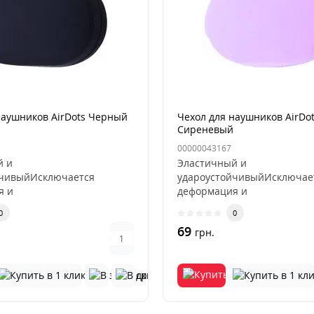
наушников AirDots Черный
Чехол для наушников AirDot
Сиреневый
00000043167
й и
Эластичный и
йчивыйИсключается
удароустойчивыйИсключае
я и
деформация и
Износостойкость и
выцветаниеИзносостойкост
0
0
ицаемость..
пыленепроницаемость..
69
грн.