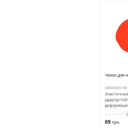
Чехол для 
00000043168
Эластичны
удароусто
деформаци
выцветание
пыленепрон
69
грн.