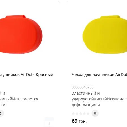
наушников AirDots Красный
Чехол для наушников AirDo
00000040780
й и
Эластичный и
йчивыйИсключается
удароустойчивыйИсключае
я и
деформация и
Износостойкость и
выцветаниеИзносостойкост
0
0
ицаемость..
пыленепроницаемость..
69
грн.