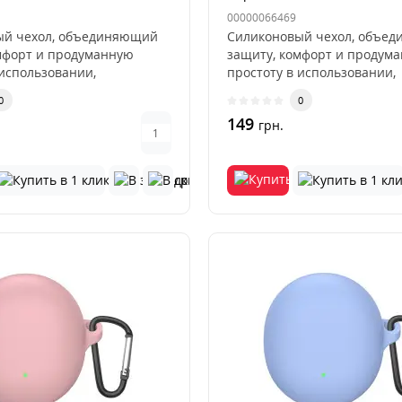
00000066469
ый чехол, объединяющий
Силиконовый чехол, объе
мфорт и продуманную
защиту, комфорт и продум
 использовании,
простоту в использовании,
д..
разработан д..
0
0
149
грн.