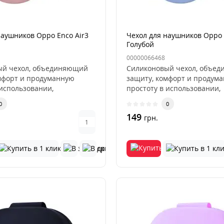
наушников Oppo Enco Air3
Чехол для наушников Oppo 
Голубой
00000066468
ый чехол, объединяющий
Силиконовый чехол, объе
мфорт и продуманную
защиту, комфорт и продум
 использовании,
простоту в использовании,
д..
разработан д..
0
0
149
грн.