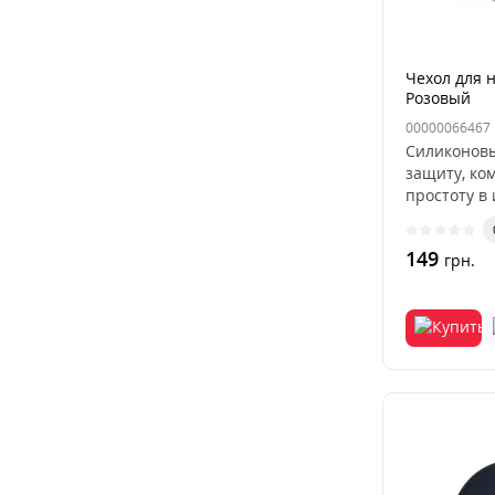
Чехол для 
Розовый
00000066467
Силиконов
защиту, ко
простоту в
разработан 
149
грн.