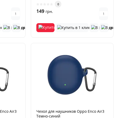
ваши беспр..
0
149
грн.
Enco Air3
Чехол для наушников Oppo Enco Air3
Темно-синий