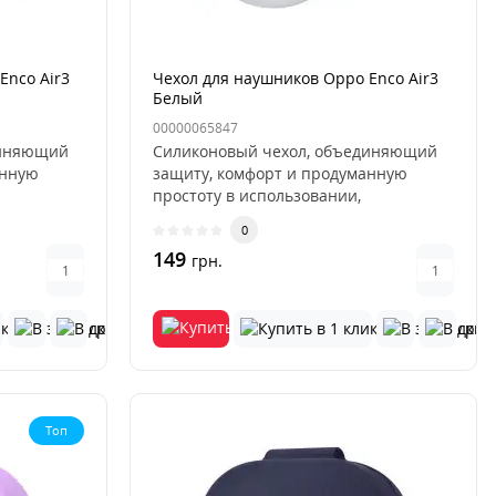
Enco Air3
Чехол для наушников Oppo Enco Air3
Белый
00000065847
диняющий
Силиконовый чехол, объединяющий
анную
защиту, комфорт и продуманную
простоту в использовании,
разработан д..
0
149
грн.
Топ