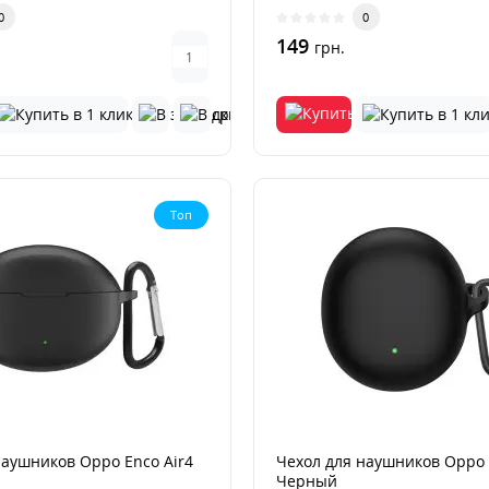
ваши беспр..
0
0
149
грн.
Топ
наушников Oppo Enco Air4
Чехол для наушников Oppo 
й
Черный