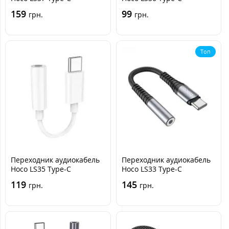
converter 3.5 Серый
converter 3.5 Чёрно-
159
99
грн.
грн.
серый
Топ
Переходник аудиокабель
Переходник аудиокабель
Hoco LS35 Type-C
Hoco LS33 Type-C
converter 3.5 Белый
converter 3.5 Чёрно-
119
145
грн.
грн.
серый