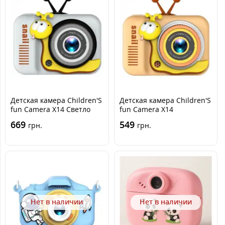
Детская камера Children'S
Детская камера Children'S
fun Camera X14 Светло
fun Camera X14
серая (Light Grey)
Оранжевая (Peach
669
549
грн.
грн.
Orange)
Нет в наличии
Нет в наличии