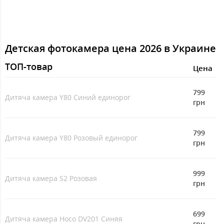
Детская фотокамера цена 2026 в Украине
ТОП-товар
Цeна
799
Дитяча камера Y80 Синий единорог
грн
799
Дитяча камера Y80 Розовый единорог
грн
999
Дитяча камера S2 Розовая
грн
699
Дитяча камера Hoco DV201 Синяя
грн