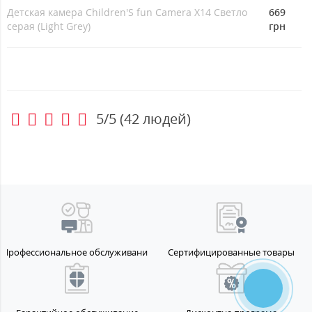
Детская камера Children'S fun Camera X14 Светло
669
серая (Light Grey)
грн
5/5
(
42
людей)
Профессиональное обслуживание
Сертифицированные товары