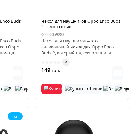
Enco Buds
Чехол для наушников Oppo Enco Buds
2 Темно синий
00000059288
Enco Buds
Чехол для наушников – это
ков Oppo
силиконовый чехол для Oppo Enco
ном цв..
Buds 2, который надежно защитит
ваши беспр..
0
149
грн.
Топ