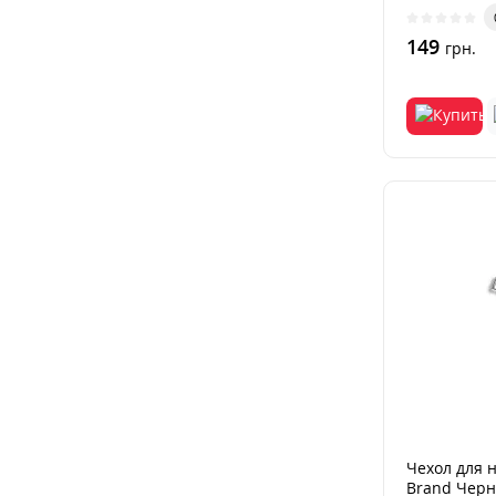
пыленепро
149
грн.
Чехол для 
Brand Чер