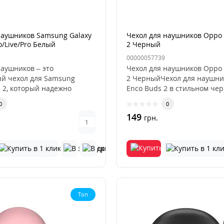
наушников Samsung Galaxy
Чехол для наушников Oppo 
o/Live/Pro Белый
2 Черный
00000057739
наушников – это
Чехол для наушников Oppo 
й чехол для Samsung
2 ЧерныйЧехол для наушни
s 2, который надежно
Enco Buds 2 в стильном чер
ши ..
0
0
149
грн.
Топ