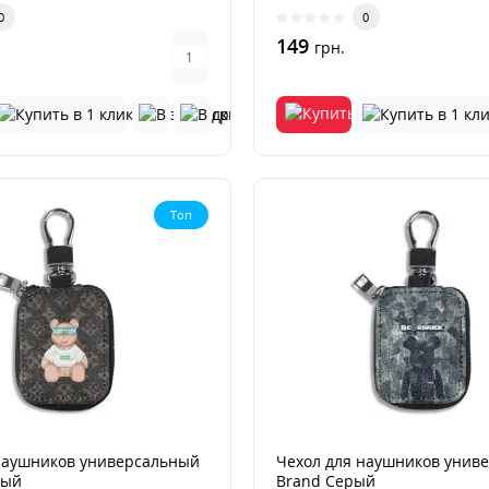
ница..
пыленепроница..
0
0
149
грн.
Топ
наушников универсальный
Чехол для наушников унив
ный
Brand Серый