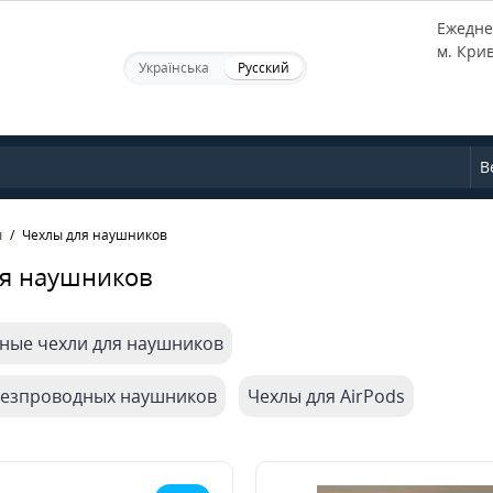
Ежеднев
м. Кри
Українська
Русский
В
ы
Чехлы для наушников
я наушников
ные чехли для наушников
безпроводных наушников
Чехлы для AirPods