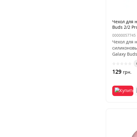
Чехол для 
Buds 2/2 Pr
00000057745
Чехол для 
силиконовы
Galaxy Bud
защитит ва
129
грн.