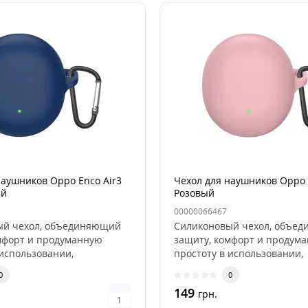
наушников Oppo Enco Air3
Чехол для наушников Oppo 
ий
Розовый
00000066467
ый чехол, объединяющий
Силиконовый чехол, объе
мфорт и продуманную
защиту, комфорт и продум
 использовании,
простоту в использовании,
д..
разработан д..
0
0
149
грн.