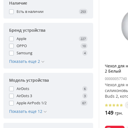
Наличие
Есть в наличии
253
Бренд устройства
Apple
227
OPPO
10
Samsung
4
Показать еще 2
Чехол для 
2 Белый
00000057740
Модель устройства
Чехол для 
AirDots
6
силиконовы
AirDots 3
Buds 2, ко
3
ваши беспр
Apple AirPods 1/2
67
Показать еще 12
149
грн.