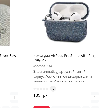
Silver Bow
Чохол для AirPods Pro Shine with Ring
Голубой
00000061446
Эластичный, удароустойчивый
корпусИсключается деформация и
выцветаниеИзносостойкость и
пыленепроница..
0
139
грн.