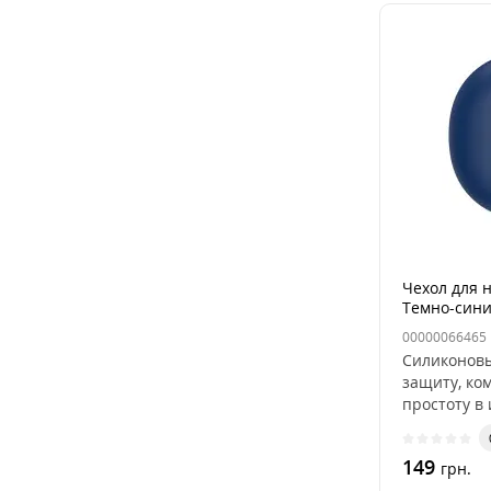
Чехол для 
Темно-син
00000066465
Силиконов
защиту, ко
простоту в
разработан 
149
грн.