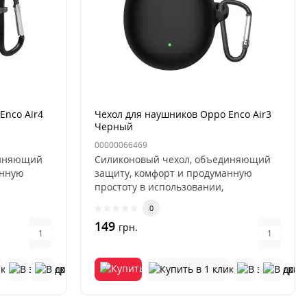
Enco Air4
Чехол для наушников Oppo Enco Air3
Черный
00000066469
диняющий
Силиконовый чехол, объединяющий
анную
защиту, комфорт и продуманную
простоту в использовании,
разработан д..
0
149
грн.