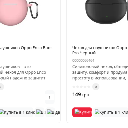
наушников Oppo Enco Buds
Чехол для наушников Oppo 
Pro Черный
00000066464
наушников – это
Силиконовый чехол, объе
й чехол для Oppo Enco
защиту, комфорт и продум
торый надежно защитит
простоту в использовании,
..
разработан д..
0
0
149
грн.