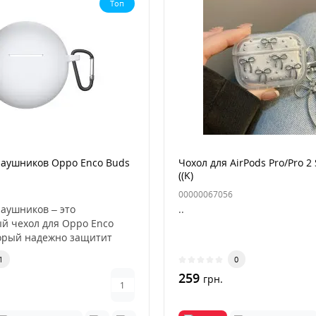
Топ
наушников Oppo Enco Buds
Чохол для AirPods Pro/Pro 2 
((K)
00000067056
наушников – это
..
й чехол для Oppo Enco
торый надежно защитит
..
1
0
259
грн.