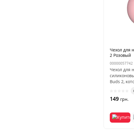
Чехол для 
2 Розовый
00000057742
Чехол для 
силиконовы
Buds 2, ко
ваши беспр
149
грн.