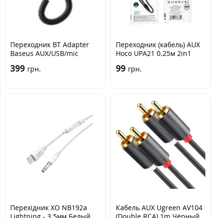
Переходник BT Adapter
Переходник (кабель) AUX
Baseus AUX/USB/mic
Hoco UPA21 0.25м 2in1
CAB01-01
Тёмно-серый
399
99
грн.
грн.
Перехідник XO NB192a
Кабель AUX Ugreen AV104
Lightning - 3.5мм Белый
(Double RCA) 1m Чёрный