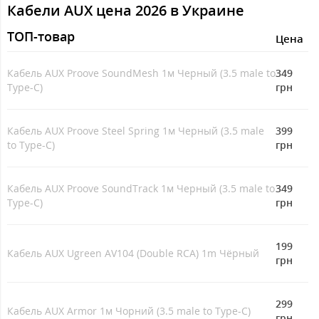
Кабели AUX цена 2026 в Украине
ТОП-товар
Цeна
Кабель AUX Proove SoundMesh 1м Черный (3.5 male to
349
Type-C)
грн
Кабель AUX Proove Steel Spring 1м Черный (3.5 male
399
to Type-C)
грн
Кабель AUX Proove SoundTrack 1м Черный (3.5 male to
349
Type-C)
грн
199
Кабель AUX Ugreen AV104 (Double RCA) 1m Чёрный
грн
299
Кабель AUX Armor 1м Чорний (3.5 male to Type-C)
грн