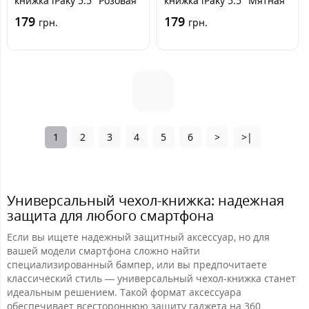
книжка iPaky 5.5" Розовая
книжка iPaky 5.5" Мятная
179
179
грн.
грн.
1
2
3
4
5
6
>
>|
Универсальный чехол-книжка: надежная
защита для любого смартфона
Если вы ищете надежный защитный аксессуар, но для
вашей модели смартфона сложно найти
специализированный бампер, или вы предпочитаете
классический стиль — универсальный чехол-книжка станет
идеальным решением. Такой формат аксессуара
обеспечивает всестороннюю защиту гаджета на 360