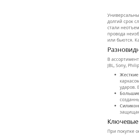
Универсальны
долгий срок с
стали неотъем
провода неиз
или бьются. К
Разновидн
В ассортимент
JBL, Sony, Phil
Жесткие
каркасом
ударов. 
Большие
созданн
Силикон
защищаю
Ключевые 
При покупке о