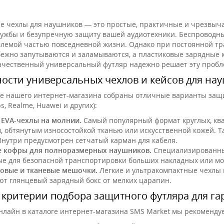
е чехлы для наушников — это простые, практичные и чрезвыч
лужбы и безупречную защиту вашей аудиотехники. Беспроводн
лемой частью повседневной жизни. Однако при постоянной тр
бежно запутываются и заламываются, а пластиковые зарядные
ачественный универсальный футляр надежно решает эту пробл
ости универсальных чехлов и кейсов для нау
е нашего интернет-магазина собраны отличные варианты защи
ips, Realme, Huawei и других):
 EVA-чехлы на молнии.
Самый популярный формат круглых, кв
, обтянутым износостойкой тканью или искусственной кожей. 
Внутри предусмотрен сетчатый карман для кабеля.
 кофры для полноразмерных наушников.
Специализированны
ые для безопасной транспортировки больших накладных или м
овые и тканевые мешочки.
Легкие и ультракомпактные чехлы 
т глянцевый зарядный бокс от мелких царапин.
критерии подбора защитного футляра для га
нлайн в каталоге интернет-магазина SMS Market мы рекоменд