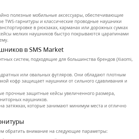
айно полезные мобильные аксессуары, обеспечивающие
ые TWS-гарнитуры и классические проводные наушники
анспортировке в рюкзаках, карманах или дорожных сумках
 кейсы мелких наушников быстро покрываются царапинами
ему.
шников в SMS Market
тных систем, подходящие для большинства брендов (Xiaomi,
адратных или овальных футляров. Они обладают плотным
Такой кофр защищает наушники от сильного сдавливания и
е прочные защитные кейсы увеличенного размера,
ониторных наушников.
на затяжках, которые занимают минимум места и отлично
рнитуры
уем обратить внимание на следующие параметры: