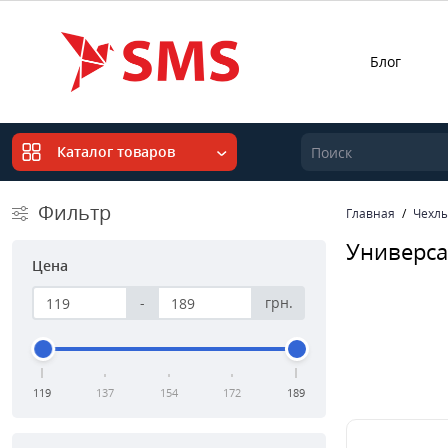
Блог
Каталог товаров
Фильтр
Главная
Чехл
Универса
Цена
-
грн.
119
137
154
172
189