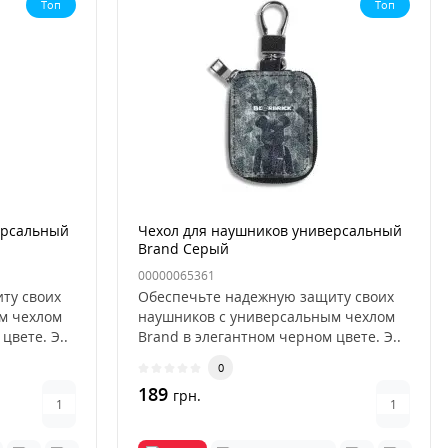
Топ
Топ
ерсальный
Чехол для наушников универсальный
Brand Серый
00000065361
ту своих
Обеспечьте надежную защиту своих
м чехлом
наушников с универсальным чехлом
цвете. Э..
Brand в элегантном черном цвете. Э..
0
189
грн.