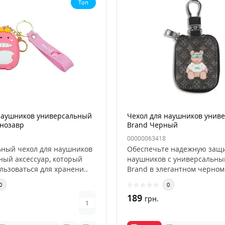
Топ
наушников универсальный
Чехол для наушников унив
нозавр
Brand Черный
00000063418
ный чехол для наушников
Обеспечьте надежную защи
жный аксессуар, который
наушников с универсальны
льзоваться для хранени..
Brand в элегантном черном 
0
0
189
грн.