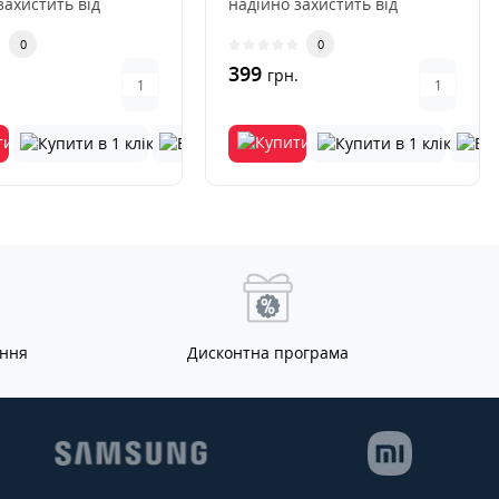
захистить від
надійно захистить від
, тріщин і
подряпин, тріщин і
0
0
тей,..
потертостей,..
399
.
грн.
ання
Дисконтна програма