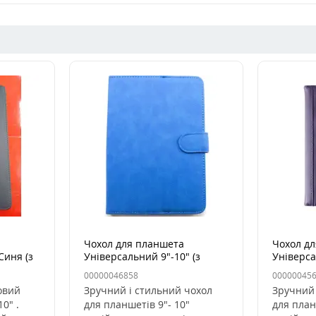
Чохол для планшета
Чохол д
Синя (з
Універсальний 9"-10" (з
Універса
карманом) Синій
кармано
00000046858
00000045
овий
Зручний і стильний чохол
Зручний 
0" .
для планшетів 9"- 10"
для план