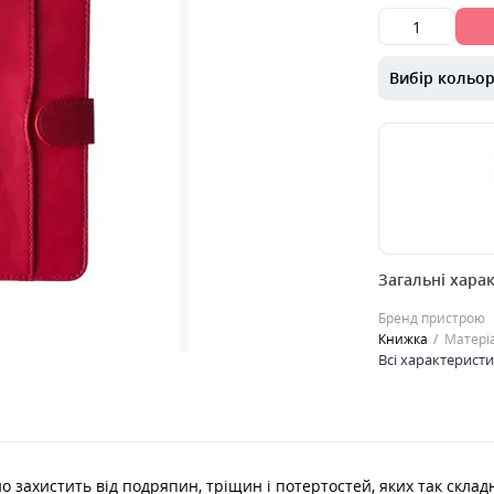
Вибір кольо
00000045651
Загальні хара
Зручний і сти
планшетів 9"- 
Бренд пристрою
від подряпин, 
Книжка
Матері
потертостей,..
Всі характерист
0
399
грн.
Ку
но захистить від подряпин, тріщин і потертостей, яких так скла