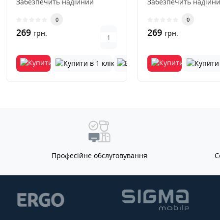
Забезпечить надійний
Забезпечить надійн
захист вашому гаджету від
захист вашому гаджет
0
0
різни..
різни..
269
269
грн.
грн.
Професійне обслуговування
С