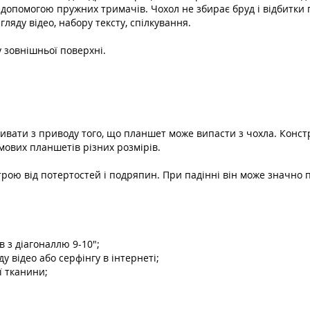
а допомогою пружних тримачів. Чохол не збирає бруд і відбитки 
ляду відео, набору тексту, спілкування.
у зовнішньої поверхні.
живати з приводу того, що планшет може випасти з чохла. Конст
мових планшетів різних розмірів.
трою від потертостей і подряпин. При падінні він може значно
в з діагоналлю 9-10";
 відео або серфінгу в інтернеті;
ї тканини;