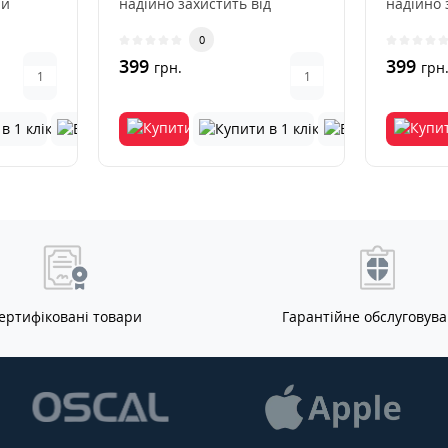
ий
надійно захистить від
надійно 
у від
подряпин, тріщин і
подряпин
0
потертостей,..
потертос
399
399
грн.
грн
ертифіковані товари
Гарантійне обслуговув