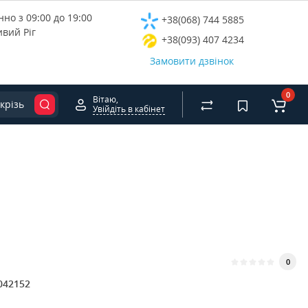
но з 09:00 до 19:00
+38(068) 744 5885
ивий Ріг
+38(093) 407 4234
Замовити дзвінок
0
Вітаю,
крізь
Увійдіть в кабінет
0
042152