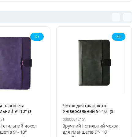
Хіт
Хіт
ля планшета
Чохол для планшета
льний 9"-10" (з
Універсальний 9"-10" (з
м) Фіолетовий
карманом) Чорний
651
00000042151
і стильний чохол
Зручний і стильний чохол
шетів 9"- 10"
для планшетів 9"- 10"