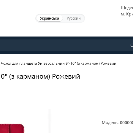
Щоден
м. Кр
Українська
Русский
С
Чохол для планшета Універсальний 9"-10" (з карманом) Рожевий
0" (з карманом) Рожевий
Модель:
00000