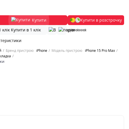
Купити
Купити в розстрочку
Купити в 1 клік
ктеристики
й
Бренд пристрою
iPhone
Модель пристрою
iPhone 15 Pro Max
кладка
ики