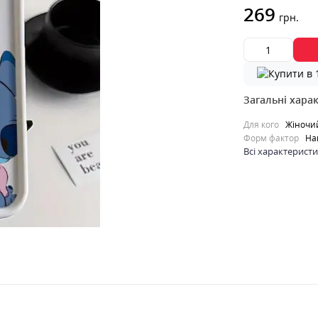
269
грн.
Загальні хара
Для кого
Жіночи
Форм фактор
На
Всі характерист