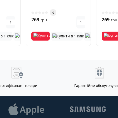
0
269
269
грн.
грн
ертифіковані товари
Гарантійне обслуговув