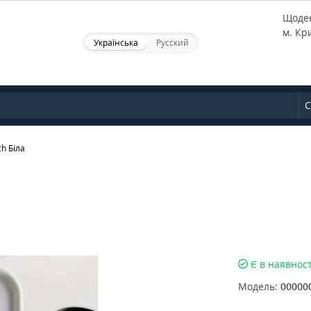
Щоден
м. Кр
Українська
Русский
С
ch Біла
Є в наявност
Модель:
00000