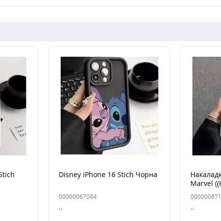
Stich
Disney iPhone 16 Stich Чорна
Накаладк
Marvel ((
00000067084
00000067
..
..