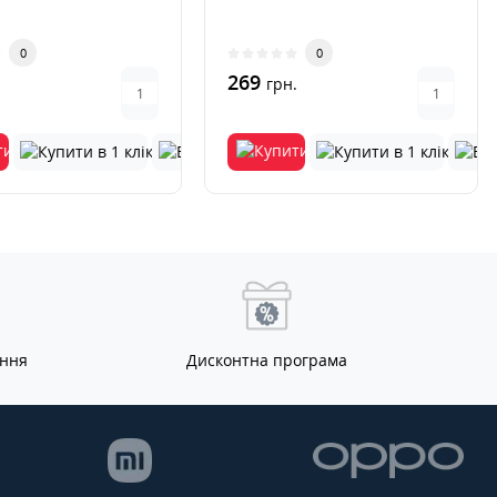
0
0
269
.
грн.
ання
Дисконтна програма