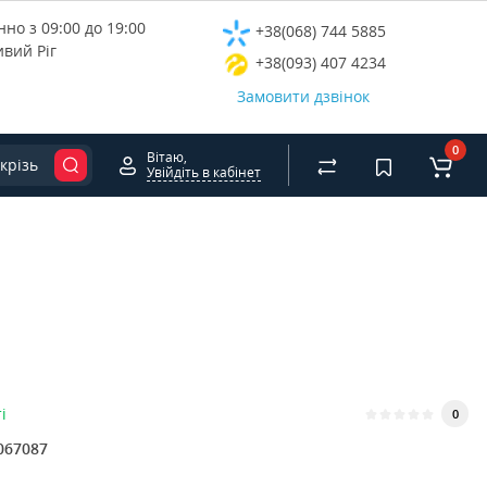
но з 09:00 до 19:00
+38(068) 744 5885
ивий Ріг
+38(093) 407 4234
Замовити дзвінок
0
Вітаю,
крізь
Увійдіть в кабінет
і
0
067087