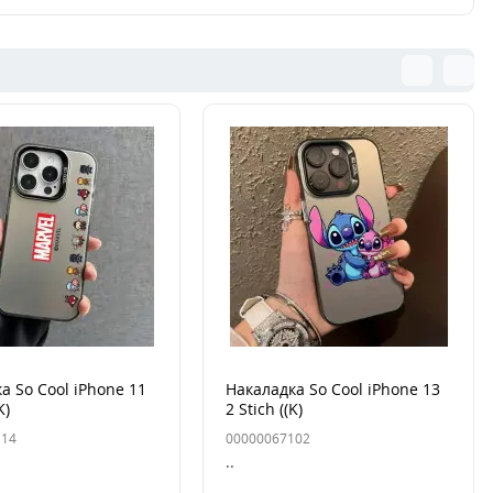
а So Cool iPhone 11
Накаладка So Cool iPhone 13
K)
2 Stich ((K)
114
00000067102
..