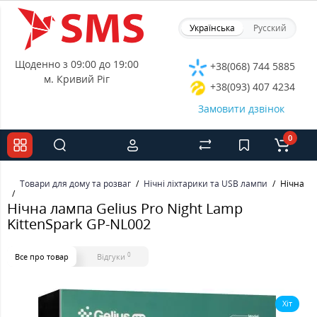
Українська
Русский
Щоденно з 09:00 до 19:00
+38(068) 744 5885
м. Кривий Ріг
+38(093) 407 4234
Замовити дзвінок
0
Товари для дому та розваг
Нічні ліхтарики та USB лампи
Нічна ла
Нічна лампа Gelius Pro Night Lamp
KittenSpark GP-NL002
0
Все про товар
Відгуки
Хіт