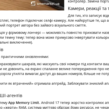
контролер. Заміна порт
Камери, реакції та
Для тих, хто записує ві
дисплеї, телефон підключає селфі-камеру. Але найкрутіше те, що
ий портрет автора без зайвого візуального сміття.
ція у фірмовому лончері — можливість повністю приховати назв
ли темну тему: тепер вона може примусово інвертувати кольори 
альні виключення).
ів
же практичними оновленнями:
раховувати шахраїв, які маскують свої номери під контакти ва
и не дзвонить, на екрані спалахне велике попередження про не
озріла утиліта вимагає доступ до ваших номерів, більше не потр
ачити як втрачений» отримала апгрейд. Заблокувати зниклий ап
ШІ-агентів
стему
App Memory Limit
. Android 17 тепер жорстко контролює ап
о «жерти» RAM, система миттєво обрізає йому ресурси, не чека