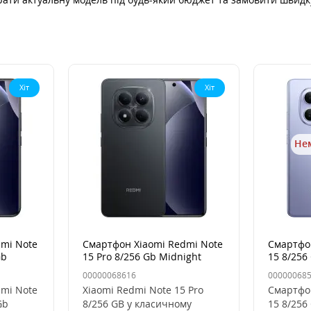
Хіт
Хіт
Нем
mi Note
Смартфон Xiaomi Redmi Note
Смартфо
Gb
15 Pro 8/256 Gb Midnight
15 8/256
ий
Black, чорний
Фіолето
00000068616
00000068
mi Note
Xiaomi Redmi Note 15 Pro
Смартфо
Gb
8/256 GB у класичному
15 8/256