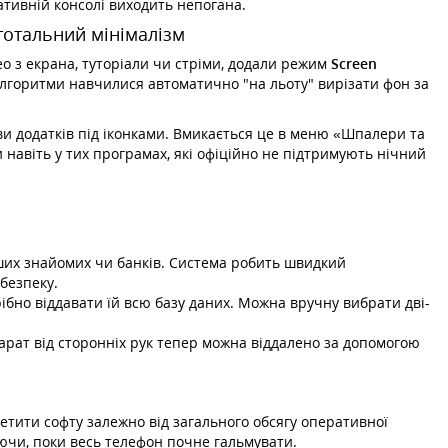
ативній консолі виходить непогана.
 тотальний мінімалізм
део з екрана, туторіали чи стріми, додали режим
Screen
 алгоритми навчилися автоматично "на льоту" вирізати фон за
и додатків під іконками. Вмикається це в меню «Шпалери та
навіть у тих програмах, які офіційно не підтримують нічний
ших знайомих чи банків. Система робить швидкий
безпеку.
ібно віддавати їй всю базу даних. Можна вручну вибрати дві-
арат від сторонніх рук тепер можна віддалено за допомогою
етити софту залежно від загального обсягу оперативної
ючи, поки весь телефон почне гальмувати.