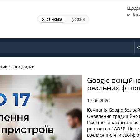
Щоден
м. Кр
Українська
Русский
С
а які фішки додали
Google офіційно
реальних фішо
17.06.2026
Компанія Google без зай
Оновлення традиційно 
Pixel (починаючи з шост
репозиторії AOSP. Це оз
взялися пиляти свої фір