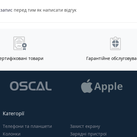
Dimensity 7400-Ultra у парі з
в дозвілл
мартфон
8 ГБ ОЗП;256 ГБ UFS 2.2
відеокон
 запис
перед тим як написати відгук
 хто
сховища для фото, відео та
стрімінг
я
програм;подвійна основна
потужних
ими
камера з 50 МП (Sony LYT-
корпусФі
600) та OIS, фронтальна 20
Sandy Pu
МП;гігантська батарея 7000
дизайне
mAh із підтримкою 45 W
додає с
швидкої зарядки;повний
індивіду
набір підключень: 5G, Wi-Fi 6,
естетичн
ертифіковані товари
Гарантійне обслуговув
omi
Bluetooth 5.4, NFC, IR, а також
Матова т
us 5G
захист IP68;стильний чорний
добре пр
ником у
корпус Midnight Black,
і залиш
вагах і
матове фініш-покриття —
на дотик
ий
мінімум відбитків, максимум
надійних
солідності.Дизайн і
відрізня
aomi
ергономіка — чорний як
навіть п
us
класикаMidnight Black — це
використ
ному
класичний, стриманий колір,
залишаю
Категорії
night
який підкреслює статус і не
стані. О
вимагає додаткових
вигляду,
Телефони та планшети
Захист екрану
 та
аксесуарів, щоб виглядати
продуман
Колонки
Зарядні пристрої
акий
доречно в будь-якій
він зруч