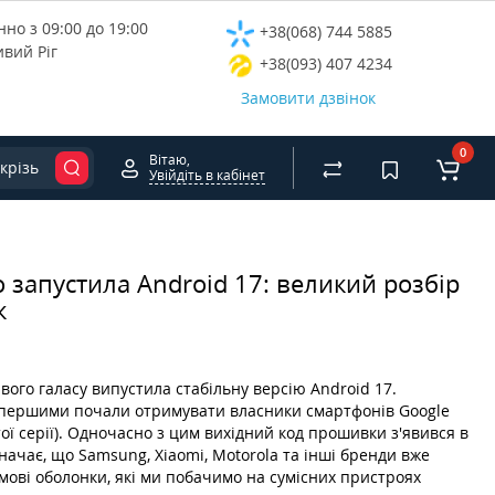
но з 09:00 до 19:00
+38(068) 744 5885
ивий Ріг
+38(093) 407 4234
Замовити дзвінок
0
Вітаю,
крізь
Увійдіть в кабінет
 запустила Android 17: великий розбір
к
вого галасу випустила стабільну версію Android 17.
першими почали отримувати власники смартфонів Google
ої серії). Одночасно з цим вихідний код прошивки з'явився в
начає, що Samsung, Xiaomi, Motorola та інші бренди вже
мові оболонки, які ми побачимо на сумісних пристроях