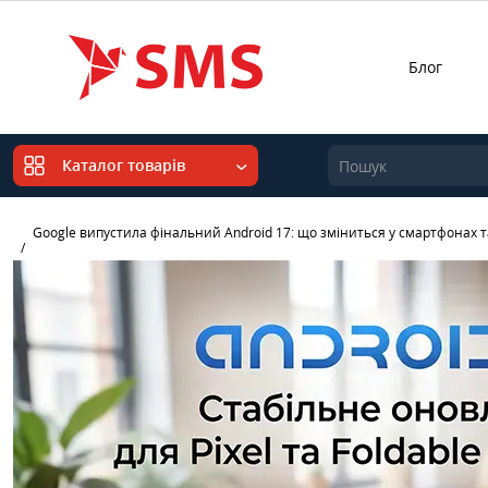
Блог
Каталог товарів
Google випустила фінальний Android 17: що зміниться у смартфонах т