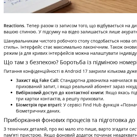
Reactions
. Тепер разом із записом того, що відбувається на 
вашою спиною. У підсумку на відео залишається лише акуратн
Шанувальникам чистого робочого столу сподобається нова оп
стиль». Інтерфейс стає максимально лаконічним. Також онови
режим (а для кривих інтерфейсів можна налаштувати індивіду
Що там з безпекою? Боротьба із підміною номер
Питання конфіденційності в Android 17 закрили кількома ду
Захист від Fake Call:
Стандартна дзвонилка навчилася ви
прихований запит, і якщо реальний абонент зараз нікуд
Вибірковий доступ до контактної книги:
Якщо якась під
три картки контактів, а решту приховати.
Біометрія при втраті:
У сервісі Find Hub функція «Позн
біометричних даних.
Приборкання фонових процесів та підготовка до 
З технічних деталей, про які мало хто пише, варто згадати си
пам'яті пристрою. Якщо фоновий додаток починає неадекватн