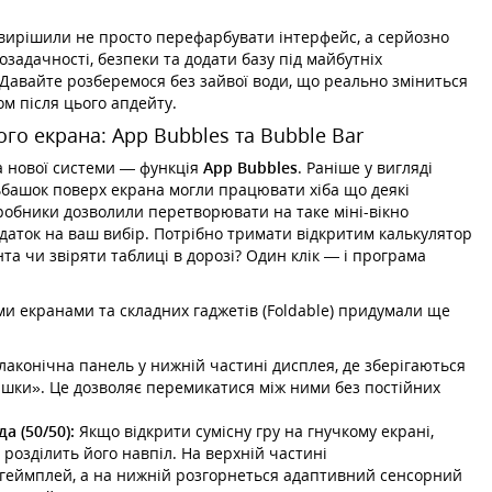
вирішили не просто перефарбувати інтерфейс, а серйозно
озадачності, безпеки та додати базу під майбутніх
 Давайте розберемося без зайвої води, що реально зміниться
м після цього апдейту.
ого екрана: App Bubbles та Bubble Bar
а нової системи — функція
App Bubbles
. Раніше у вигляді
башок поверх екрана могли працювати хіба що деякі
обники дозволили перетворювати на таке міні-вікно
даток на ваш вибір. Потрібно тримати відкритим калькулятор
та чи звіряти таблиці в дорозі? Один клік — і програма
ми екранами та складних гаджетів (Foldable) придумали ще
аконічна панель у нижній частині дисплея, де зберігаються
башки». Це дозволяє перемикатися між ними без постійних
а (50/50):
Якщо відкрити сумісну гру на гнучкому екрані,
розділить його навпіл. На верхній частині
геймплей, а на нижній розгорнеться адаптивний сенсорний