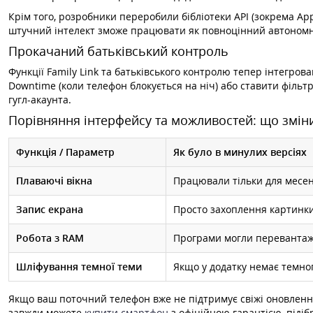
Крім того, розробники переробили бібліотеки API (зокрема App
штучний інтелект зможе працювати як повноцінний автономни
Прокачаний батьківський контроль
Функції Family Link та батьківського контролю тепер інтегро
Downtime (коли телефон блокується на ніч) або ставити фільт
гугл-акаунта.
Порівняння інтерфейсу та можливостей: що змін
Функція / Параметр
Як було в минулих версіях
Плаваючі вікна
Працювали тільки для месен
Запис екрана
Просто захоплення картинки
Робота з RAM
Програми могли перевантажу
Шліфування темної теми
Якщо у додатку немає темно
Якщо ваш поточний телефон вже не підтримує свіжі оновлення 
завжди можете
купити смартфон
з офіційною гарантією, підіб