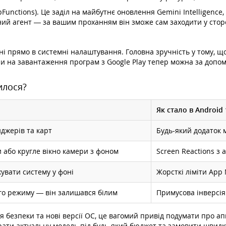
Functions). Це заділ на майбутнє оновлення Gemini Intelligence
й агент — за вашим проханням він зможе сам заходити у сторо
вані прямо в системні налаштування. Головна зручність у тому,
ри на завантаження програм з Google Play тепер можна за допом
илося?
Як стало в Android 
джерів та карт
Будь-який додаток 
 або кругле вікно камери з фоном
Screen Reactions з
вати систему у фоні
Жорсткі ліміти App 
го режиму — він залишався білим
Примусова інверсія
безпеки та нові версії ОС, це вагомий привід подумати про апг
рати актуальну модель під будь-який бюджет та замовити швидку 