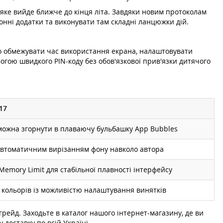
, яке вийде ближче до кінця літа. Завдяки новим протоколам
нні додатки та виконувати там складні ланцюжки дій.
 що обмежувати час використання екрана, налаштовувати
огою швидкого PIN-коду без обов'язкової прив'язки дитячого
17
можна згорнути в плаваючу бульбашку App Bubbles
 автоматичним вирізанням фону навколо автора
Memory Limit для стабільної плавності інтерфейсу
 кольорів із можливістю налаштування винятків
рейд. Заходьте в каталог нашого інтернет-магазину, де ви
доставку по всій Україні.