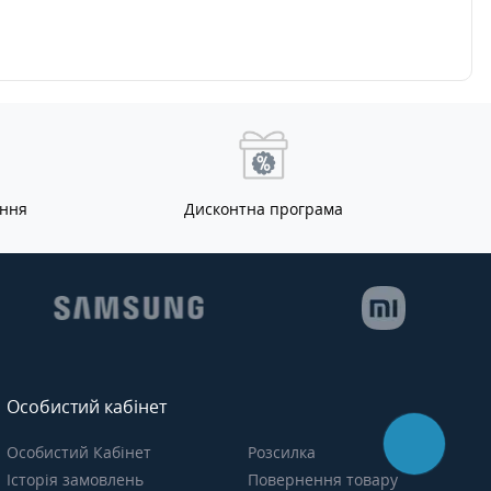
і, від
луку.Технічні
ференцій до
характеристики Xiaomi
у контенту та
Redmi Note 15Операційна
 ігор.Дизайн та
система: Android 15 із
олетовий колір
оболонкою HyperOS 2 —
rple — це сучасне
оновлений та плавний
рське рішення, що
інтерфейс.Процесор:
мартфону
Qualcomm Snapdragon 6 Gen
альності та
3 (4×2.4 ГГц Cortex-A78 +
ої привабливості.
4×1.8 ГГц Cortex-A55), 4-
ання
Дисконтна програма
екстура корпусу
нанометровий техпроцес —
отистоїть відбиткам
сучасний баланс
ається комфортною
продуктивності й
.Корпус виконаний з
енергоефективності.Графічний
 матеріалів і
процесор: Adreno 710 —
ється міцністю —
забезпечує плавність у
ри активному
ресурсних іграх та
анні екран і корпус
додатках.Оперативна
ться в гарному
пам’ять: 8 GB LPDDR4X —
Особистий кабінет
крім вишуканого
досить для багатозадачності
 дизайн пристрою
без «гальм».Вбудована
Особистий Кабінет
Розсилка
ий для ергономіки:
пам’ять: 256 GB UFS 2.2 +
Історія замовлень
Повернення товару
но лежить у руці, а
гібридний слот microSD —