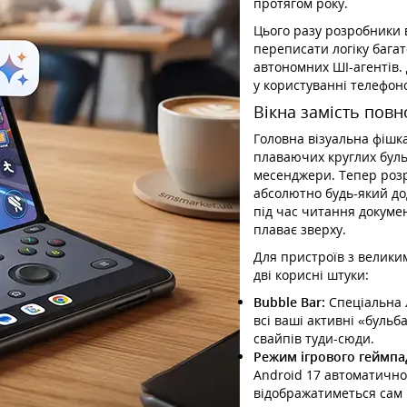
протягом року.
Цього разу розробники 
переписати логіку багат
автономних ШІ-агентів.
у користуванні телефоно
Вікна замість повн
Головна візуальна фішк
плаваючих круглих буль
месенджери. Тепер розр
абсолютно будь-який до
під час читання докумен
плаває зверху.
Для пристроїв з велики
дві корисні штуки:
Bubble Bar:
Спеціальна л
всі ваші активні «буль
свайпів туди-сюди.
Режим ігрового геймпад
Android 17 автоматично 
відображатиметься сам 