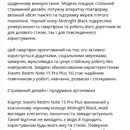
щоденному використанні. Модель поєднує стильний
стриманий дизайн, потужну апаратну платформу,
великий обсяг пам’яті та підтримку мереж п’ятого
покоління. Чорний колір Midnight Black підкреслює
універсальність смартфона та робить його доречним як
для ділового стилю, так і для повсякденного
користування.
Цей смартфон орієнтований на тих, хто активно
користується додатками, соціальними мережами,
камерою, мультимедіа та цінує стабільну роботу без
компромісів. Завдяки збалансованим характеристикам
Xiaomi Redmi Note 15 Pro Plus 5G стає надійним
помічником у роботі, навчанні, розвагах і спілкуванні.
Стриманий дизайн і продумана ергономіка
Корпус Xiaomi Redmi Note 15 Pro Plus виконаний у
класичному чорному кольорі Midnight Black, який
виглядає елегантно, лаконічно та завжди актуально.
Такий відтінок не виходить з моди й підходить
користувачам будь-якого віку та стилю. Поверхня