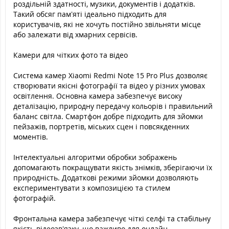
роздільній здатності, музики, документів і додатків.
Такий обсяг пам’яті ідеально підходить для
користувачів, які не хочуть постійно звільняти місце
або залежати від хмарних сервісів.
Камери для чітких фото та відео
Система камер Xiaomi Redmi Note 15 Pro Plus дозволяє
створювати якісні фотографії та відео у різних умовах
освітлення. Основна камера забезпечує високу
деталізацію, природну передачу кольорів і правильний
баланс світла. Смартфон добре підходить для зйомки
пейзажів, портретів, міських сцен і повсякденних
моментів.
Інтелектуальні алгоритми обробки зображень
допомагають покращувати якість знімків, зберігаючи їх
природність. Додаткові режими зйомки дозволяють
експериментувати з композицією та стилем
фотографій.
Фронтальна камера забезпечує чіткі селфі та стабільну
якість відеозв’язку, що важливо для онлайн-