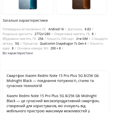
18149
18149
грн.
грн.
Загальні характеристики
Попередньо встановлена ОС
Android 16
Діагональ
6.83
Роздільна здатність
2772x1280
Оперативна пам'ять, ГБ
8
Вбудована пам'ять, ГБ
256
Кількість SIM-карт
2+e-SIM
Стандарти
зв'язку
5G
Процесор
Qualcomm Snapdragon 7s Gen 4
Кількість
ядер
8
Основна камера, Мп
200 + 8
Всі характеристики
Смартфон Xiaomi Redmi Note 15 Pro Plus 5G 8/256 Gb
Midnight Black — поєднання потужності, стилю та
сучасних технологій
Xiaomi Redmi Note 15 Pro Plus 5G 8/256 Gb Midnight
Black — це сучасний високопродуктивний смартфон,
створений для користувачів, які очікують від
мобільного пристрою максимум можливостей у