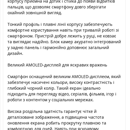
корпусу приємна на дотик і стійка до появи відбитків
пальців, що дозволяє смартфону довго зберігати
охайний зовнішній вигляд.
Тонкий профіль і плавні лінії корпусу забезпечують
комфортне користування навіть при тривалій роботі зі
смартфоном. Пристрій добре лежить у руці, не ковзає
та виглядає надійно. Блок камер акуратно інтегрований
у задню панель і гармонійно доповнює загальний
дизайн.
Великий AMOLED-дисплей для яскравих вражень
Смартфон оснащений великим AMOLED-дисплеєм, який
забезпечує насичені кольори, високу контрастність і
глибокий чорний колір. Такий екран ідеально
підходить для перегляду відео, серіалів, фільмів, ігор і
роботи з контентом у соціальних мережах.
Висока роздільна здатність гарантує чітке й
деталізоване зображення, а підвищена частота
оновлення екрана робить прокрутку плавною та
комфортною для очей. Навіть при яскравому