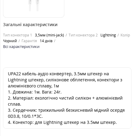
179
грн.
Загальні характеристики
Тип конектора 1
3,5мм (mini-jack)
Тип конектора 2
Lightning
Колір
Чорний
Гарантія
14 днів
Всі характеристики
UPA22 кабель аудіо конвертер, 3.5мм штекер на
Lightning штекер, силіконове обплетення, конектори з
алюмінієвого сплаву, 1м
1. Довжина: 1м. Вага: 24г.
2. Матеріал: екологічно чистий силікон + алюмінієвий
сплав.
3. Сердечник: трижильний безкисневий мідний осердя
0D3.8, 10/0.1*3C.
4. Конектор: для Lightning штекер на 3.5мм штекер.