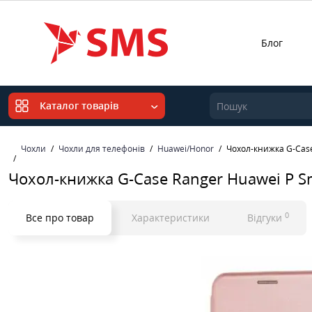
Блог
Каталог товарів
Чохли
Чохли для телефонів
Huawei/Honor
Чохол-книжка G-Case
Чохол-книжка G-Case Ranger Huawei P S
0
Все про товар
Характеристики
Відгуки