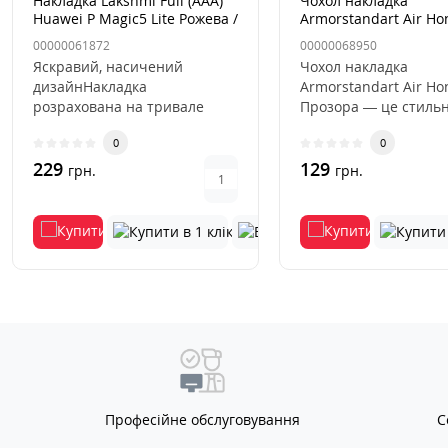
Накладка Lakshmi Full (AAA)
Чохол накладка
Huawei P Magic5 Lite Рожева /
Armorstandart Air Ho
Barbie Pink
Прозора
00000061872
00000068950
Яскравий, насичений
Чохол накладка
дизайнНакладка
Armorstandart Air Ho
розрахована на тривале
Прозора — це стиль
використанняВиключається
надійний захист для
0
0
деформація та виц..
смарт..
229
129
грн.
грн.
Професійне обслуговування
С