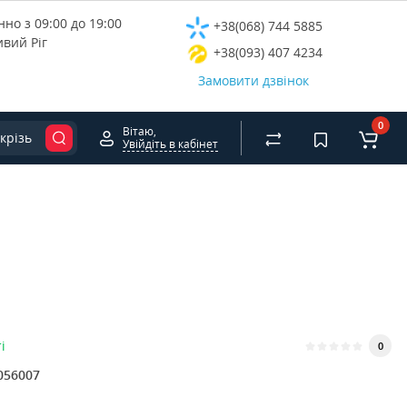
но з 09:00 до 19:00
+38(068) 744 5885
ивий Ріг
+38(093) 407 4234
Замовити дзвінок
0
Вітаю,
крізь
Увійдіть в кабінет
і
0
056007