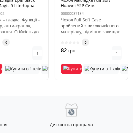
кладка Epik Black
Чохол накладка Full Soft
agic 5 LiteЧорна
Huawei Y5P Синя
502
00000037134
 – гладка. Функції -
Чохол Full Soft Case
р, анти-крапля,
зроблений з високоякісного
зання. Стійкість до
матеріалу, відмінно захищає
 та потерто..
телефон від механічних п..
0
0
82
грн.
ання
Дисконтна програма