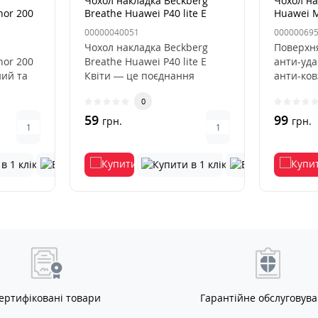
Чохол накладка Beckberg
Чохол на
nor 200
Breathe Huawei P40 lite E
Huawei M
Квіти
00000040051
00000069
Чохол накладка Beckberg
Поверхня
nor 200
Breathe Huawei P40 lite E
анти-уда
ний та
Квіти — це поєднання
анти-ков
 вашого
ніжного квіткового дизайну,
подряпин
0
в..
59
99
грн.
грн.
ертифіковані товари
Гарантійне обслуговув