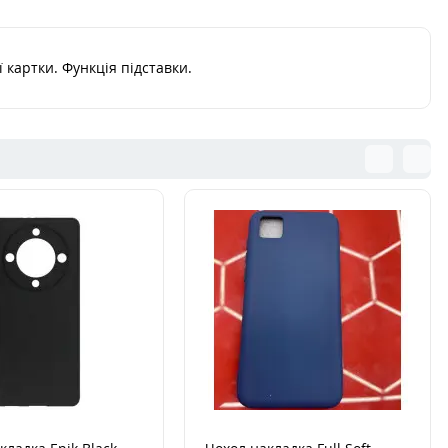
пити
Продано
 картки. Функція підставки.