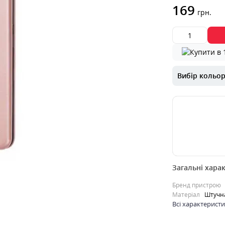
169
грн.
Вибір кольо
00000027113
Загальні хара
Захист телефон
Можливість ро
Бренд пристрою
телефону із з
Матеріал
Штучна
Відділення ..
Всі характерист
0
169
грн.