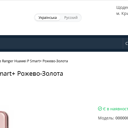
Щоден
м. Кр
Українська
Русский
С
 Ranger Huawei P Smart+ Рожево-Золота
mart+ Рожево-Золота
Є в наявност
Модель:
00000