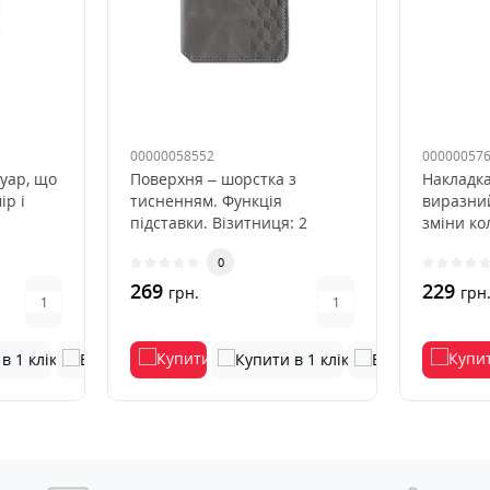
00000058552
00000057
уар, що
Поверхня – шорстка з
Накладка
ір і
тисненням. Функція
виразний
підставки. Візитниця: 2
зміни ко
охол з
відділення для пластикових
ультрафі
0
карток та..
269
229
грн.
грн