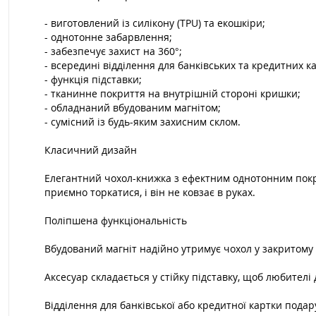
- виготовлений із силікону (TPU) та екошкіри;
- однотонне забарвлення;
- забезпечує захист на 360°;
- всередині відділення для банківських та кредитних к
- функція підставки;
- тканинне покриття на внутрішній стороні кришки;
- обладнаний вбудованим магнітом;
- сумісний із будь-яким захисним склом.
Класичний дизайн
Елегантний чохол-книжка з ефектним однотонним покрит
приємно торкатися, і він не ковзає в руках.
Поліпшена функціональність
Вбудований магніт надійно утримує чохол у закритому 
Аксесуар складається у стійку підставку, щоб любител
Відділення для банківської або кредитної картки пода