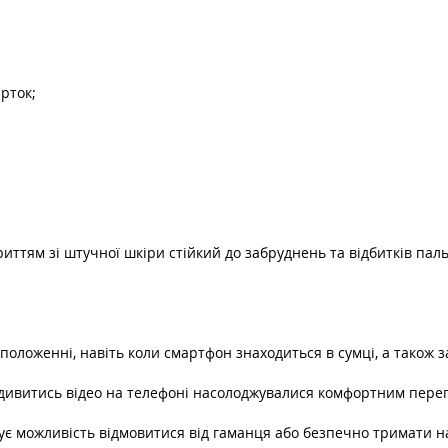
арток;
тям зі штучної шкіри стійкий до забруднень та відбитків пальц
положенні, навіть коли смартфон знаходиться в сумці, а також 
і дивитись відео на телефоні насолоджувалися комфортним пере
рує можливість відмовитися від гаманця або безпечно тримати н