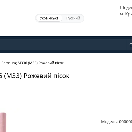
Щоден
м. Кр
Українська
Русский
С
 Samsung M336 (M33) Рожевий пісок
 (M33) Рожевий пісок
Модель:
00000