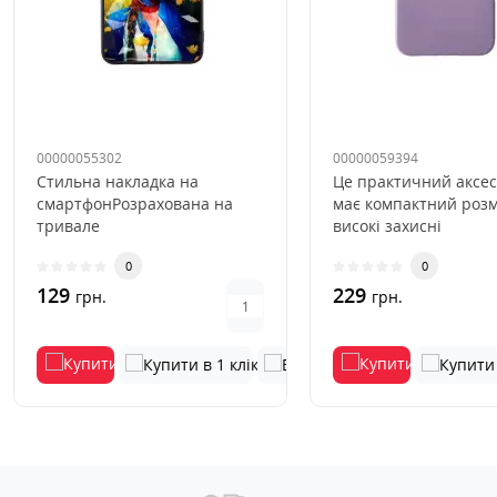
00000055302
00000059394
Стильна накладка на
Це практичний аксес
смартфонРозрахована на
має компактний розм
тривале
високі захисні
використанняВиключається
якості.Силіконовий ч
0
0
деформація та вицвітання..
мікрофі..
129
229
грн.
грн.