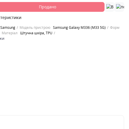
Продано
ктеристики
Samsung
Модель пристрою
Samsung Galaxy M336 (M33 5G)
Форм
Матеріал
Штучна шкіра, TPU
ики