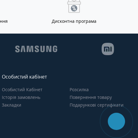
ання
Дисконтна програма
Особистий кабінет
Особистий Кабінет
Розсилка
Історія замовлень
Повернення товару
Закладки
Подарункові сертифікати