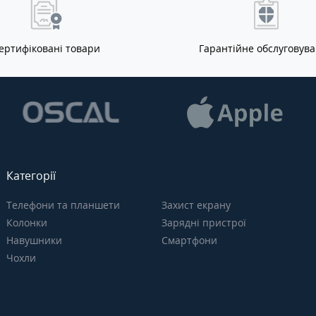
ертифіковані товари
Гарантійне обслуговув
Категорії
Телефони та планшети
Захист екрану
Колонки
Зарядні пристрої
Навушники
Смартфони
Чохли