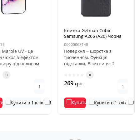
Книжка Getman Cubic
Samsung A266 (A26) Чорна
676
00000068148
 Marble UV - це
Поверхня – шорстка з
 чохол з ефектом
тисненням. Функція
льору під впливом
підставки. Візитниця: 2
олетового випромі..
відділення для пластикових
0
0
карток та..
269
.
грн.