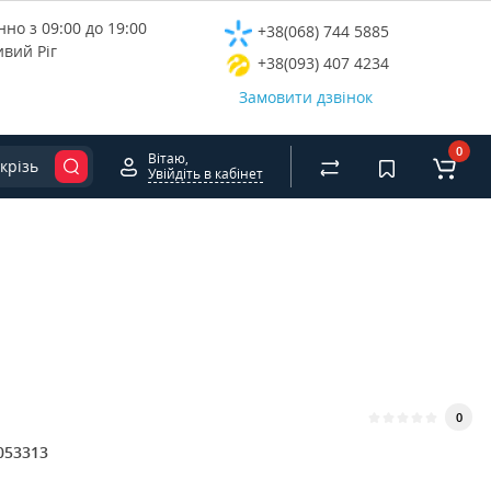
но з 09:00 до 19:00
+38(068) 744 5885
ивий Ріг
+38(093) 407 4234
Замовити дзвінок
0
Вітаю,
крізь
Увійдіть в кабінет
0
053313