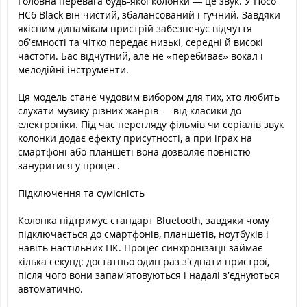
Головна перевага будь-якої колонки — це звук. У Hoco
HC6 Black він чистий, збалансований і гучний. Завдяки
якісним динамікам пристрій забезпечує відчуття
об’ємності та чітко передає низькі, середні й високі
частоти. Бас відчутний, але не «перебиває» вокал і
мелодійні інструменти.
Ця модель стане чудовим вибором для тих, хто любить
слухати музику різних жанрів — від класики до
електроніки. Під час перегляду фільмів чи серіалів звук
колонки додає ефекту присутності, а при іграх на
смартфоні або планшеті вона дозволяє повністю
зануритися у процес.
Підключення та сумісність
Колонка підтримує стандарт Bluetooth, завдяки чому
підключається до смартфонів, планшетів, ноутбуків і
навіть настільних ПК. Процес синхронізації займає
кілька секунд: достатньо один раз з’єднати пристрої,
після чого вони запам’ятовуються і надалі з’єднуються
автоматично.