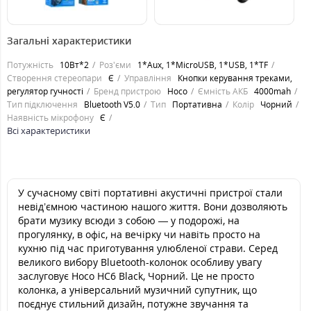
958
958
грн.
грн.
Загальні характеристики
Потужність
10Вт*2
Роз'єми
1*Aux, 1*MicroUSB, 1*USB, 1*TF
Створення стереопари
Є
Управління
Кнопки керування треками,
регулятор гучності
Бренд пристрою
Hoco
Ємність АКБ
4000mah
Тип підключення
Bluetooth V5.0
Тип
Портативна
Колір
Чорний
Наявність мікрофону
Є
Всі характеристики
У сучасному світі портативні акустичні пристрої стали
невід’ємною частиною нашого життя. Вони дозволяють
брати музику всюди з собою — у подорожі, на
прогулянку, в офіс, на вечірку чи навіть просто на
кухню під час приготування улюбленої страви. Серед
великого вибору Bluetooth-колонок особливу увагу
заслуговує Hoco HC6 Black, Чорний. Це не просто
колонка, а універсальний музичний супутник, що
поєднує стильний дизайн, потужне звучання та