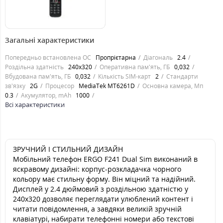
858
грн.
Загальні характеристики
Попередньо встановлена ОС
Пропрієтарна
Діагональ
2.4
Роздільна здатність
240x320
Оперативна пам'ять, ГБ
0,032
Вбудована пам'ять, ГБ
0,032
Кількість SIM-карт
2
Стандарти
зв'язку
2G
Процесор
MediaTek MT6261D
Основна камера, Мп
0.3
Акумулятор, mAh
1000
Всі характеристики
ЗРУЧНИЙ І СТИЛЬНИЙ ДИЗАЙН
Мобільний телефон ERGO F241 Dual Sim виконаний в
яскравому дизайні: корпус-розкладачка чорного
кольору має стильну форму. Він міцний та надійний.
Дисплей у 2.4 дюймовий з роздільною здатністю у
240x320 дозволяє переглядати улюблений контент і
читати повідомлення, а завдяки великій зручній
клавіатурі, набирати телефонні номери або текстові