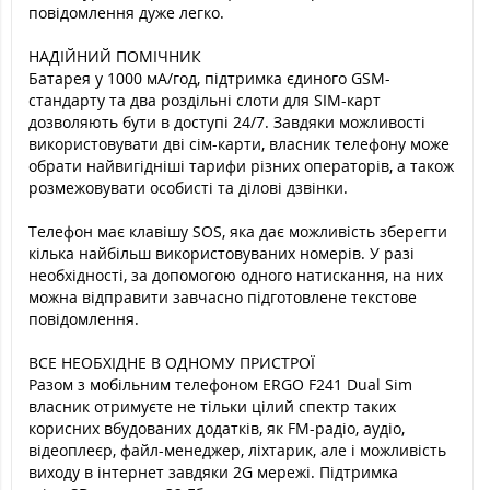
повідомлення дуже легко.
НАДІЙНИЙ ПОМІЧНИК
Батарея у 1000 мА/год, підтримка єдиного GSM-
стандарту та два роздільні слоти для SIM-карт
дозволяють бути в доступі 24/7. Завдяки можливості
використовувати дві сім-карти, власник телефону може
обрати найвигідніші тарифи різних операторів, а також
розмежовувати особисті та ділові дзвінки.
Телефон має клавішу SOS, яка дає можливість зберегти
кілька найбільш використовуваних номерів. У разі
необхідності, за допомогою одного натискання, на них
можна відправити завчасно підготовлене текстове
повідомлення.
ВСЕ НЕОБХІДНЕ В ОДНОМУ ПРИСТРОЇ
Разом з мобільним телефоном ERGO F241 Dual Sim
власник отримуєте не тільки цілий спектр таких
корисних вбудованих додатків, як FM-радіо, аудіо,
відеоплеєр, файл-менеджер, ліхтарик, але і можливість
виходу в інтернет завдяки 2G мережі. Підтримка