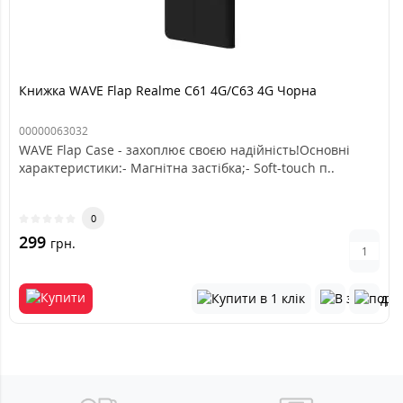
Книжка WAVE Flap Realme C61 4G/C63 4G Чорна
00000063032
WAVE Flap Case - захоплює своєю надійність!Основні
характеристики:- Магнітна застібка;- Soft-touch п..
0
299
грн.