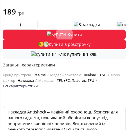
189
грн.
Купити
Купити в розстрочку
Купити в 1 клік
Загальні характеристики
Бренд пристрою
Realme
Модель пристрою
Realme 13 5G
Форм
фактор
Накладка
Матеріал
TPU+PC, Пластик, TPU
Всі характеристики
Накладка Antishock – надійний охоронець безпеки для
вашого гаджета, покликаний оберігати корпус від
неприємних зовнішніх впливів. Виготовлений із
гнучкого термополіуретану (TPU) та стійкого