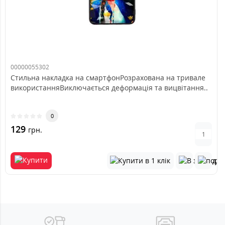
00000055302
Стильна накладка на смартфонРозрахована на тривале
використанняВиключається деформація та вицвітання..
0
129
грн.