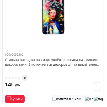
00000055302
Стильна накладка на смартфонРозрахована на тривале
використанняВиключається деформація та вицвітання..
0
129
грн.