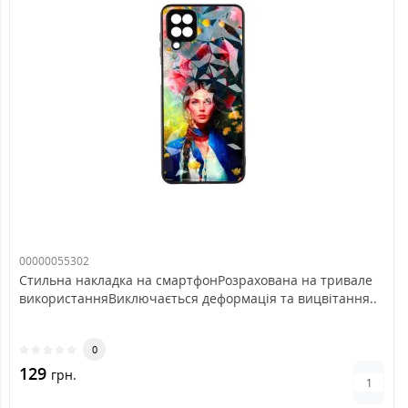
00000055302
Стильна накладка на смартфонРозрахована на тривале
використанняВиключається деформація та вицвітання..
0
129
грн.