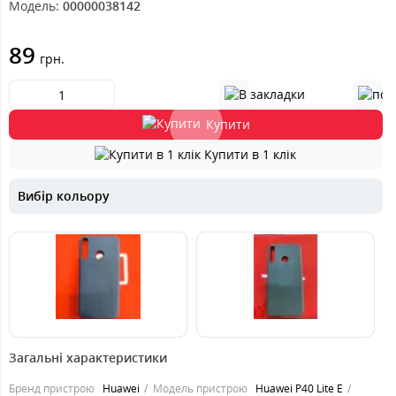
Модель:
00000038142
89
грн.
Купити
Купити в 1 клік
Вибір кольору
89
89
грн.
грн.
Загальні характеристики
Бренд пристрою
Huawei
Модель пристрою
Huawei P40 Lite E