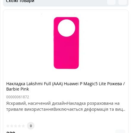
Схожі товари
Накладка Lakshmi Full (AAA) Huawei P Magic5 Lite Рожева /
Barbie Pink
00000061872
Яскравий, насичений дизайнНакладка розрахована на
тривале використанняВиключається деформація та виц..
0