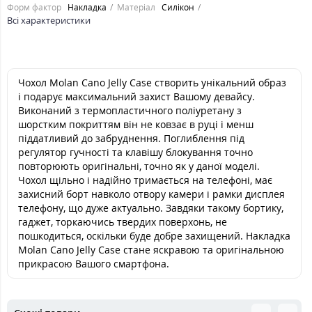
Форм фактор
Накладка
Матеріал
Силікон
Всі характеристики
Чохол Molan Cano Jelly Case створить унікальний образ
і подарує максимальний захист Вашому девайсу.
Виконаний з термопластичного поліуретану з
шорстким покриттям він не ковзає в руці і менш
піддатливий до забруднення. Поглиблення під
регулятор гучності та клавішу блокування точно
повторюють оригінальні, точно як у даної моделі.
Чохол щільно і надійно тримається на телефоні, має
захисний борт навколо отвору камери і рамки дисплея
телефону, що дуже актуально. Завдяки такому бортику,
гаджет, торкаючись твердих поверхонь, не
пошкодиться, оскільки буде добре захищений. Накладка
Molan Cano Jelly Case стане яскравою та оригінальною
прикрасою Вашого смартфона.