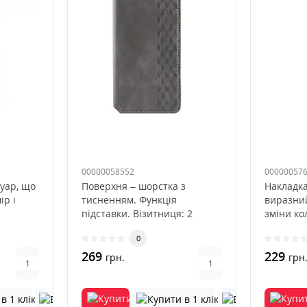
00000058552
00000057
уар, що
Поверхня – шорстка з
Накладка
ір і
тисненням. Функція
виразний
підставки. Візитниця: 2
зміни ко
охол з
відділення для пластикових
ультрафі
0
карток та..
269
229
грн.
грн