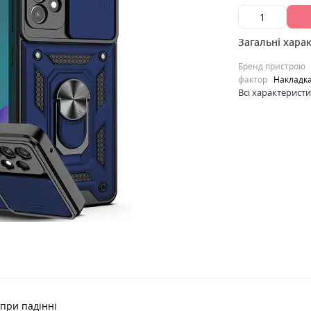
Загальні хара
Бренд пристрою
фактор
Накладк
Всі характерист
при падінні