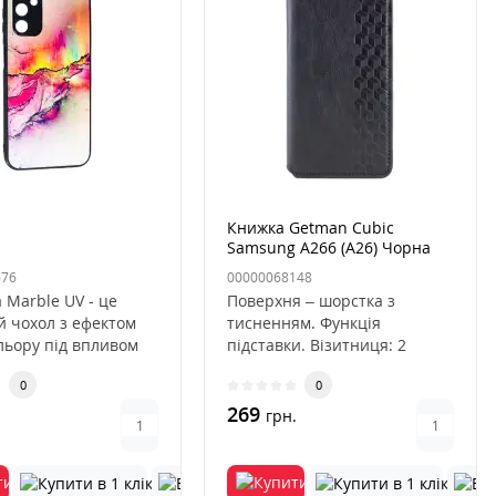
Книжка Getman Cubic
Samsung A266 (A26) Чорна
676
00000068148
 Marble UV - це
Поверхня – шорстка з
 чохол з ефектом
тисненням. Функція
льору під впливом
підставки. Візитниця: 2
олетового випромі..
відділення для пластикових
0
0
карток та..
269
.
грн.