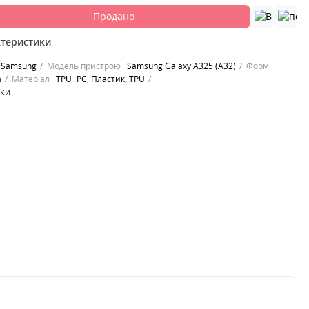
Продано
ктеристики
Samsung
Модель пристрою
Samsung Galaxy A325 (A32)
Форм
а
Матеріал
TPU+PC, Пластик, TPU
ики