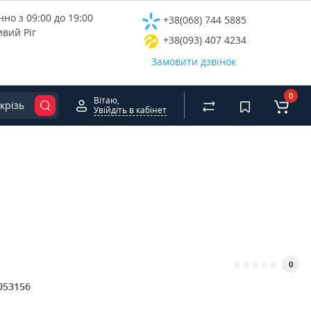
но з 09:00 до 19:00
+38(068) 744 5885
ивий Ріг
+38(093) 407 4234
Замовити дзвінок
0
Вітаю,
крізь
Увійдіть в кабінет
0
053156