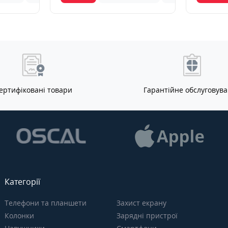
ертифіковані товари
Гарантійне обслуговув
Категорії
Телефони та планшети
Захист екрану
Колонки
Зарядні пристрої