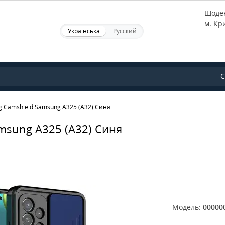
Щоден
м. Кр
Українська
Русский
С
g Camshield Samsung A325 (A32) Синя
amsung A325 (A32) Синя
Модель:
00000