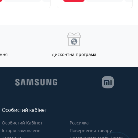
ання
Дисконтна програма
Особистий кабінет
Особистий Кабінет
Розсилка
Історія замовлень
Повернення товару