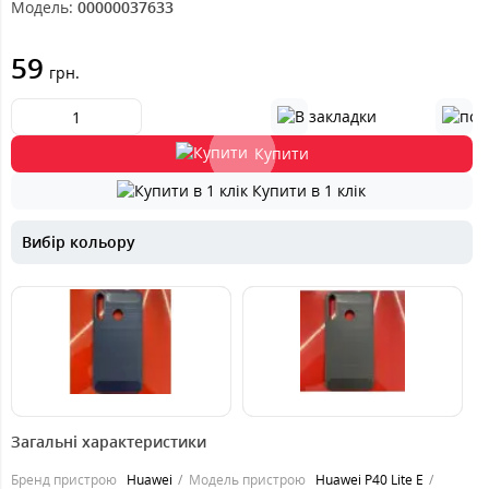
Модель:
00000037633
59
грн.
Купити
Купити в 1 клік
Вибір кольору
59
59
грн.
грн.
Загальні характеристики
Бренд пристрою
Huawei
Модель пристрою
Huawei P40 Lite E