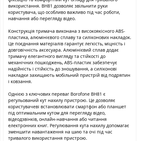
використання. BH81 дозволяє звільнити руки
користувача, що особливо важливо під час роботи,
навчання або перегляду відео.
Конструкція тримача виконана з високоякісного ABS-
пластика, алюмінієвого сплаву та силіконових накладок.
Це поєднання матеріалів гарантує легкість, міцність і
довговічність аксесуара. Алюмінієвий сплав додає
тримачу елегантного вигляду та стійкості до
механічних пошкоджень, ABS-пластик забезпечує
надійність і стійкість до зношування, а силіконові
накладки захищають мобільний пристрій від подряпин
і ковзання.
Однією з ключових переваг Borofone BH81 є
регульований кут нахилу пристрою. Це дозволяє
користувачеві встановлювати смартфон або планшет
під оптимальним кутом для перегляду відео,
відеодзвінків, онлайн-навчання або читання
електронних книг. Регулювання кута нахилу допомагає
зменшити навантаження на шию та очі під час
тривалого використання пристрою.