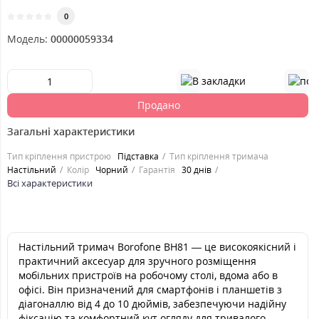
0
Модель:
00000059334
Продано
Загальні характеристики
Тип кріплення пристрою
Підставка
Тип кріплення тримача
Настільний
Колір
Чорний
Гарантія
30 днів
Всі характеристики
Настільний тримач Borofone BH81 — це високоякісний і
практичний аксесуар для зручного розміщення
мобільних пристроїв на робочому столі, вдома або в
офісі. Він призначений для смартфонів і планшетів з
діагоналлю від 4 до 10 дюймів, забезпечуючи надійну
фіксацію та комфортний кут огляду для тривалого