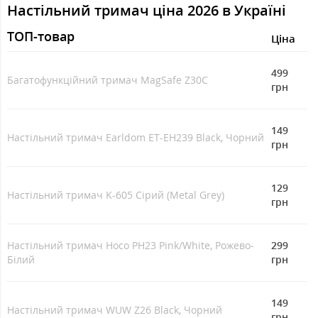
Настільний тримач ціна 2026 в Україні
ТОП-товар
Ціна
499
Багатофункційний тримач MagSafe Z30C
грн
149
Настільний тримач Earldom ET-EH239 Black, Чорний
грн
129
Настільний тримач K-605 Сірий (Metal Grey)
грн
Настільний тримач Hoco PH23 Pink/White, Рожево-
299
Білий
грн
149
Настільний тримач WUW Z26 Black, Чорний
грн