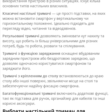
використання пристрою в різних ситуаціях. Існує кілька
основних типів настільних власників.
Класичні настільні тримачі
— це прості підставки, на яких
можна встановити смартфон у вертикальному чи
горизонтальному положенні. Ідеально підходять для
перегляду відео, читання та відеодзвінків.
Регульовані тримачі
дозволяють змінювати кут нахилу та
висоту, що робить їх більш універсальними для різних
потреб, будь то робота, розваги та спілкування.
Тримачі з функцією заряджання
оснащені вбудованим
зарядним пристроєм або бездротовою зарядкою, що
дозволяє одночасно користуватися смартфоном та
заряджати його.
Тримачі з кріпленням до столу
встановлюються до краю
столу або іншої поверхні, звільняючи місце на столі та
забезпечуючи надійну фіксацію смартфона.
Багатофункціональні тримачі
включають додаткові функції,
такі як підставка для ручок, органайзер для кабелів та інші
корисні аксесуари.
Вибрати настільний тримач для