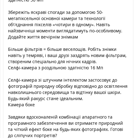
Збережіть яскраві спогади за допомогою 50-
мегапіксельної основної камери та технології
об\'єднання пікселів «чотири в одному». Навіть
найзвичніші моменти виглядатимуть по-особливому.
Додайте життя вечірнім знімкам
Більше фільтрів = більше веселощів. Робіть знімки
навіть у темряві, і ваші друзі заздрять новим фільтрам,
створеним спеціально для нічних кадрів.
Селфі-камера з роздільною здатністю 16 Мп
Селфі-камера зі штучним інтелектом застосовує до
фотографій природну обробку відповідно до освітлення
навколишнього середовища та відтінку вашої шкіри.
Будь-який ракурс стане ідеальним.
Камера боке
Завдяки вдосконаленій комбінації апаратного та
програмного забезпечення ви отримаєте природний
та чіткий ефект боке на будь-яких фотографіях. Готові
до сліпучих портретів?