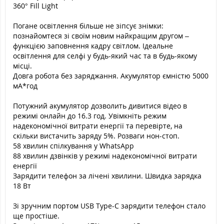
360° Fill Light
Погане освітлення більше не зіпсує знімки:
познайомтеся зі своїм новим найкращим другом –
функцією заповнення кадру світлом. Ідеальне
освітлення для селфі у будь-який час та в будь-якому
місці.
Довга робота без заряджання. Акумулятор ємністю 5000
мА*год
Потужний акумулятор дозволить дивитися відео в
режимі онлайн до 16.3 год. Увімкніть режим
надекономічної витрати енергії та перевірте, на
скільки вистачить заряду 5%. Розваги нон-стоп.
58 хвилин спілкування у WhatsApp
88 хвилин дзвінків у режимі надекономічної витрати
енергії
Зарядити телефон за лічені хвилини. Швидка зарядка
18 Вт
Зі зручним портом USB Type-C зарядити телефон стало
ще простіше.