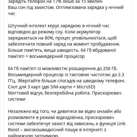
Зарядіть телефон на 17% лише за 15 хвилин
Ваш сон під захистом. Оптимізована зарядка у нічний
час
Штучний інтелект керує зарядкою в нічний час
відповідно до режиму сну. Коли акумулятор
заряджається на 80%, процес уповільнюється, щоб
забезпечити повний заряд на момент пробудження.
Більше пам\'ять, вища швидкість. 64 Гб вбудованої
пам\'яті + восьмиядерний процесор
64 Гб пам\'яті із можливістю розширення до 256 Гб.
Восьмиядерний процесор із тактовою частотою до 2.3
ГГц. Зберігайте більше спогадів на швидкому телефоні.
Слот для 3 карт (дві SIM-карти + MicroSD)
Миттєвий відгук, безперебійна робота. Прискорювач
системи
Незалежно від того, чи дивитеся ви відео онлайн або
розмовляєте в режимі відеодзвінка, прискорювач
системи забезпечує захист від зависань, а функція Link
Boost – високошвидкісний пошук в Інтернеті з
найнижчою затримкою.