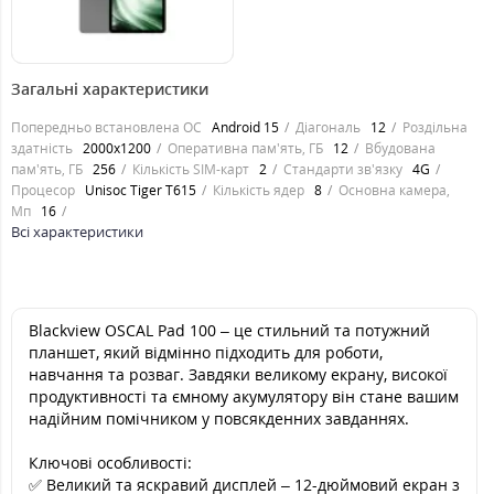
8999
грн.
Загальні характеристики
Попередньо встановлена ОС
Android 15
Діагональ
12
Роздільна
здатність
2000x1200
Оперативна пам'ять, ГБ
12
Вбудована
пам'ять, ГБ
256
Кількість SIM-карт
2
Стандарти зв'язку
4G
Процесор
Unisoc Tiger T615
Кількість ядер
8
Основна камера,
Мп
16
Всі характеристики
Blackview OSCAL Pad 100 – це стильний та потужний
планшет, який відмінно підходить для роботи,
навчання та розваг. Завдяки великому екрану, високої
продуктивності та ємному акумулятору він стане вашим
надійним помічником у повсякденних завданнях.
Ключові особливості:
✅ Великий та яскравий дисплей – 12-дюймовий екран з