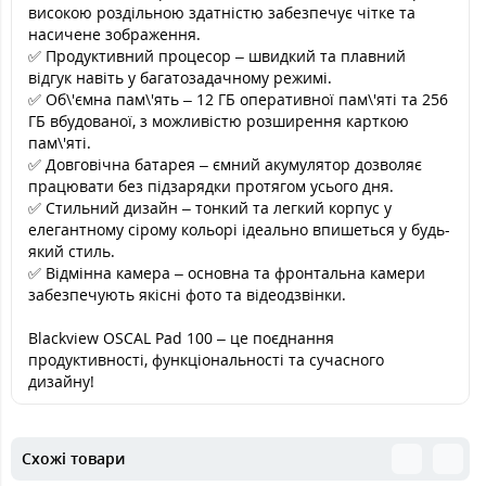
високою роздільною здатністю забезпечує чітке та
насичене зображення.
✅ Продуктивний процесор – швидкий та плавний
відгук навіть у багатозадачному режимі.
✅ Об\'ємна пам\'ять – 12 ГБ оперативної пам\'яті та 256
ГБ вбудованої, з можливістю розширення карткою
пам\'яті.
✅ Довговічна батарея – ємний акумулятор дозволяє
працювати без підзарядки протягом усього дня.
✅ Стильний дизайн – тонкий та легкий корпус у
елегантному сірому кольорі ідеально впишеться у будь-
який стиль.
✅ Відмінна камера – основна та фронтальна камери
забезпечують якісні фото та відеодзвінки.
Blackview OSCAL Pad 100 – це поєднання
продуктивності, функціональності та сучасного
дизайну!
Схожі товари