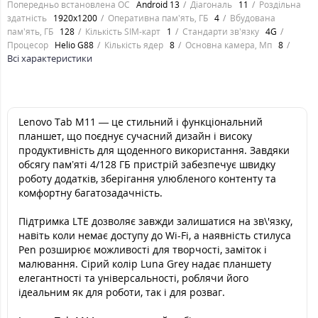
Попередньо встановлена ОС
Android 13
Діагональ
11
Роздільна
здатність
1920x1200
Оперативна пам'ять, ГБ
4
Вбудована
пам'ять, ГБ
128
Кількість SIM-карт
1
Стандарти зв'язку
4G
Процесор
Helio G88
Кількість ядер
8
Основна камера, Мп
8
Всі характеристики
Lenovo Tab M11 — це стильний і функціональний
планшет, що поєднує сучасний дизайн і високу
продуктивність для щоденного використання. Завдяки
обсягу пам’яті 4/128 ГБ пристрій забезпечує швидку
роботу додатків, зберігання улюбленого контенту та
комфортну багатозадачність.
Підтримка LTE дозволяє завжди залишатися на зв\'язку,
навіть коли немає доступу до Wi-Fi, а наявність стилуса
Pen розширює можливості для творчості, заміток і
малювання. Сірий колір Luna Grey надає планшету
елегантності та універсальності, роблячи його
ідеальним як для роботи, так і для розваг.